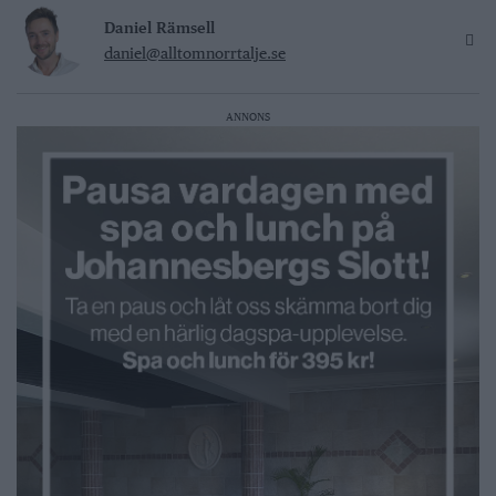
Daniel Rämsell
daniel@alltomnorrtalje.se
ANNONS