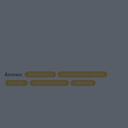
äldreomsorg
kompetensförsörjning
Ämnen:
norrtälje
undersköterskor
utbildning