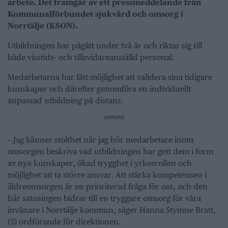
arbete. Det framgår av ett pressmeddelande från
Kommunalförbundet sjukvård och omsorg i
Norrtälje (KSON).
Utbildningen har pågått under två år och riktar sig till
både visstids- och tillsvidareanställd personal.
Medarbetarna har fått möjlighet att validera sina tidigare
kunskaper och därefter genomföra en individuellt
anpassad utbildning på distans.
ANNONS
– Jag känner stolthet när jag hör medarbetare inom
omsorgen beskriva vad utbildningen har gett dem i form
av nya kunskaper, ökad trygghet i yrkesrollen och
möjlighet att ta större ansvar. Att stärka kompetensen i
äldreomsorgen är en prioriterad fråga för oss, och den
här satsningen bidrar till en tryggare omsorg för våra
invånare i Norrtälje kommun, säger Hanna Stymne Bratt,
(S) ordförande för direktionen.