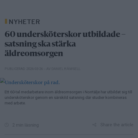
NYHETER
60 undersköterskor utbildade –
satsning ska stärka
äldreomsorgen
– AV DANIEL RÄMSELL
PUBLICERAD 2026-03-26
Ett 60-tal medarbetare inom äldreomsorgen i Norrtälje har utbildat sig till
undersköterskor genom en särskild satsning där studier kombineras
med arbete.
Share the article
2 min läsning