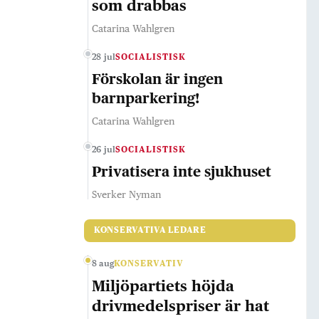
som drabbas
Catarina Wahlgren
28 jul
SOCIALISTISK
Förskolan är ingen
barnparkering!
Catarina Wahlgren
26 jul
SOCIALISTISK
Privatisera inte sjukhuset
Sverker Nyman
KONSERVATIVA LEDARE
8 aug
KONSERVATIV
Miljöpartiets höjda
drivmedelspriser är hat