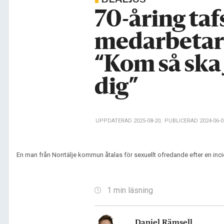
70-åring ta
medarbetare
“Kom så ska
dig”
UPPDATERAD 2025-08-20
,
PUBLICERAD 2024-06-
En man från Norrtälje kommun åtalas för sexuellt ofredande efter en inci
1 min läsning
Daniel Rämsell