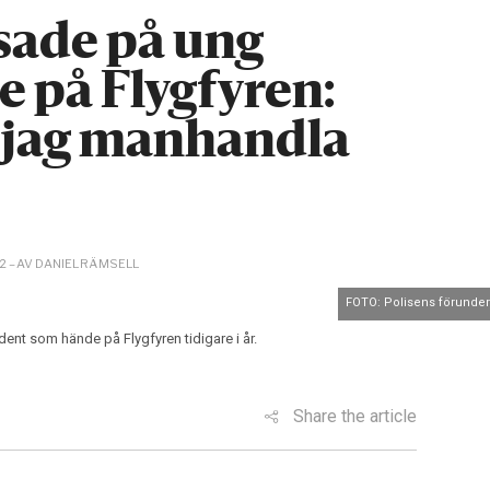
fsade på ung
 på Flygfyren:
 jag manhandla
– AV DANIEL RÄMSELL
02
FOTO: Polisens förunder
dent som hände på Flygfyren tidigare i år.
Share the article