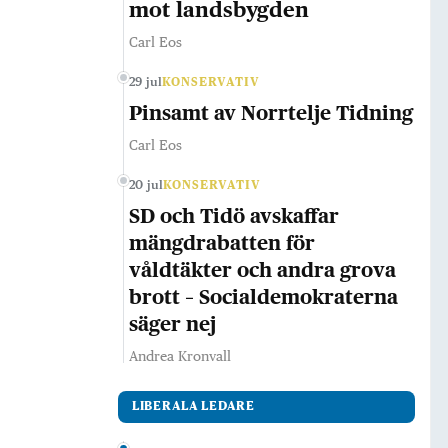
mot landsbygden
Carl Eos
29 jul
KONSERVATIV
Pinsamt av Norrtelje Tidning
Carl Eos
20 jul
KONSERVATIV
SD och Tidö avskaffar
mängdrabatten för
våldtäkter och andra grova
brott – Socialdemokraterna
säger nej
Andrea Kronvall
LIBERALA LEDARE