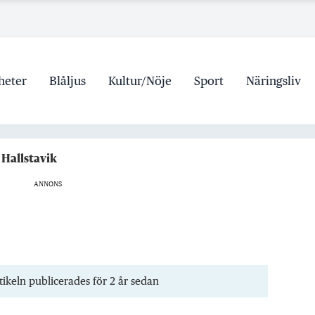
r den som drabbas
heter
Blåljus
Kultur/Nöje
Sport
Näringsliv
delspriser är hat mot landsbygden
tigt i Norrtälje
 Hallstavik
r den som drabbas
ANNONS
tikeln publicerades för 2 år sedan