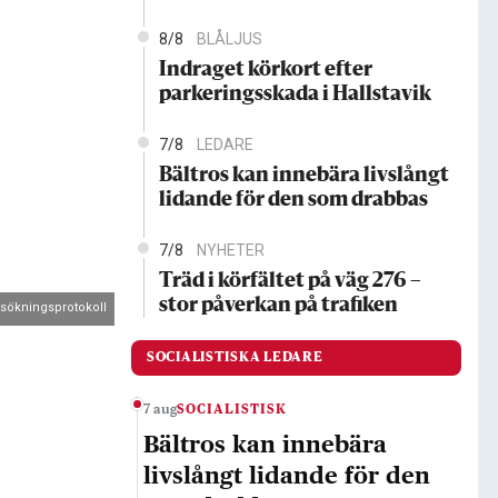
8/8
BLÅLJUS
Indraget körkort efter
parkeringsskada i Hallstavik
7/8
LEDARE
Bältros kan innebära livslångt
lidande för den som drabbas
7/8
NYHETER
Träd i körfältet på väg 276 –
stor påverkan på trafiken
sökningsprotokoll
SOCIALISTISKA LEDARE
7 aug
SOCIALISTISK
Bältros kan innebära
livslångt lidande för den