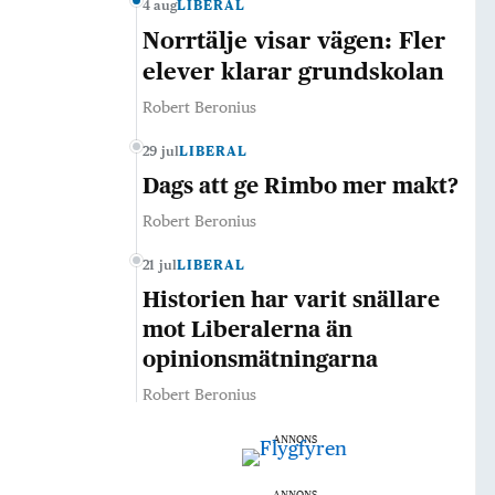
4 aug
LIBERAL
Norrtälje visar vägen: Fler
elever klarar grundskolan
Robert Beronius
29 jul
LIBERAL
Dags att ge Rimbo mer makt?
Robert Beronius
21 jul
LIBERAL
Historien har varit snällare
mot Liberalerna än
opinionsmätningarna
Robert Beronius
ANNONS
ANNONS