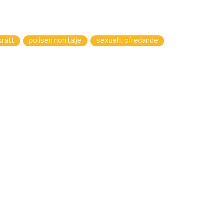
srätt
polisen norrtälje
sexuellt ofredande