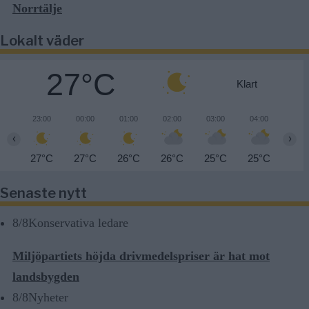
Norrtälje
Lokalt väder
27°C
Klart
23:00
00:00
01:00
02:00
03:00
04:00
05:0
‹
›
27°C
27°C
26°C
26°C
25°C
25°C
24°
Senaste nytt
8/8
Konservativa ledare
Miljöpartiets höjda drivmedelspriser är hat mot
landsbygden
8/8
Nyheter