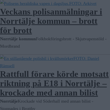
FOTO: Arkivet
Veckans polisanmälningar i
Norrtälje kommun – brott
för brott
Norrtälje kommun
Folkbokföringsbrott - Skjutvapenstöld -
Mordbrand
FOTO: Daniel
Rämsell
Rattfull förare körde motsatt
riktning på E18 i Norrtälje –
krockade med annan bilist
Norrtälje
Krockade vid Söderhall med annan bilist -
Stoppades i Brottby