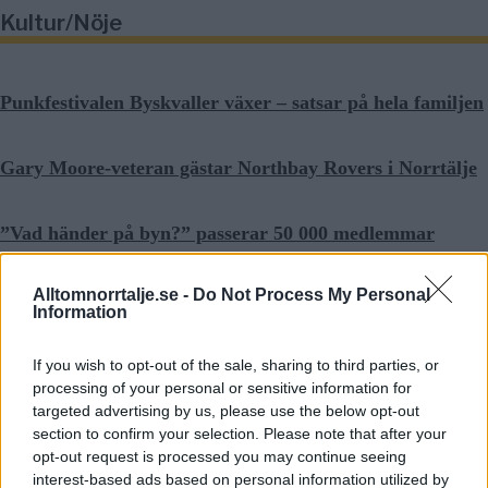
Kultur/Nöje
Punkfestivalen Byskvaller växer – satsar på hela familjen
Gary Moore-veteran gästar Northbay Rovers i Norrtälje
”Vad händer på byn?” passerar 50 000 medlemmar
Näringsliv
Alltomnorrtalje.se -
Do Not Process My Personal
Information
If you wish to opt-out of the sale, sharing to third parties, or
processing of your personal or sensitive information for
Så många är långtidsarbetslösa i Norrtälje
targeted advertising by us, please use the below opt-out
section to confirm your selection. Please note that after your
opt-out request is processed you may continue seeing
Bino Drummond gör comeback - tar plats i styrelse
interest-based ads based on personal information utilized by