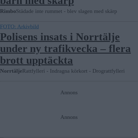
barn med skärp
Rimbo
Städade inte rummet - blev slagen med skärp
FOTO: Arkivbild
Polisens insats i Norrtälje
under ny trafikvecka – flera
brott upptäckta
Norrtälje
Rattfylleri - Indragna körkort - Drograttfylleri
Annons
Annons