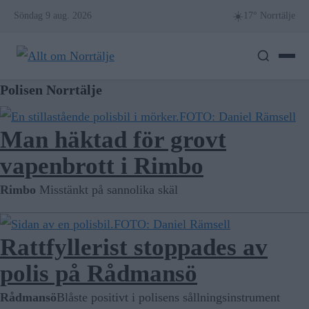
Skip
☀️
Söndag 9 aug. 2026
17° Norrtälje
to
content
Polisen Norrtälje
FOTO: Daniel Rämsell
Man häktad för grovt
vapenbrott i Rimbo
Rimbo
Misstänkt på sannolika skäl
FOTO: Daniel Rämsell
Rattfyllerist stoppades av
polis på Rådmansö
Rådmansö
Blåste positivt i polisens sållningsinstrument