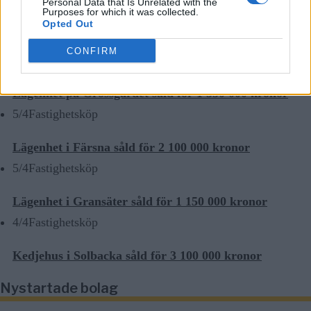
Personal Data that Is Unrelated with the
28/4
Fastighetsköp
Purposes for which it was collected.
Opted Out
Fritidshus på Vätö såld för 1 895 000 kronor
CONFIRM
20/4
Fastighetsköp
Lägenhet på Grossgärdet såld för 1 550 000 kronor
5/4
Fastighetsköp
Lägenhet i Färsna såld för 2 100 000 kronor
5/4
Fastighetsköp
Lägenhet i Gransäter såld för 1 150 000 kronor
4/4
Fastighetsköp
Kedjehus i Solbacka såld för 3 100 000 kronor
Nystartade bolag