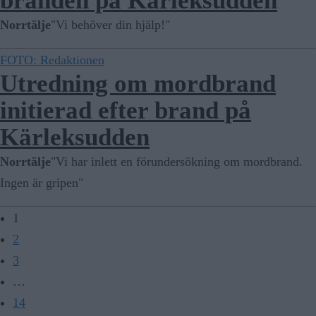
branden på Kärleksudden
Norrtälje
"Vi behöver din hjälp!"
FOTO: Redaktionen
Utredning om mordbrand
initierad efter brand på
Kärleksudden
Norrtälje
"Vi har inlett en förundersökning om mordbrand.
Ingen är gripen"
1
2
3
…
14