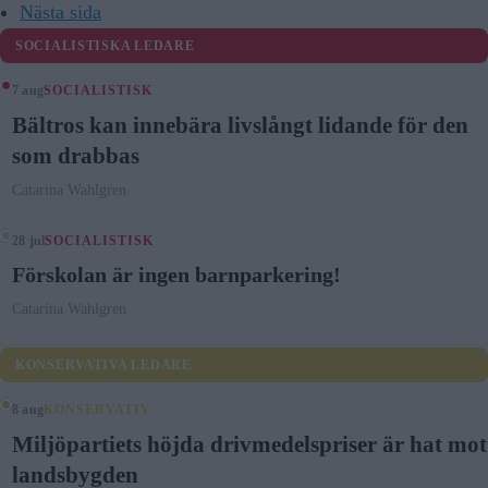
Nästa sida
SOCIALISTISKA LEDARE
7 aug
SOCIALISTISK
Bältros kan innebära livslångt lidande för den
som drabbas
Catarina Wahlgren
28 jul
SOCIALISTISK
Förskolan är ingen barnparkering!
Catarina Wahlgren
KONSERVATIVA LEDARE
8 aug
KONSERVATIV
Miljöpartiets höjda drivmedelspriser är hat mot
landsbygden