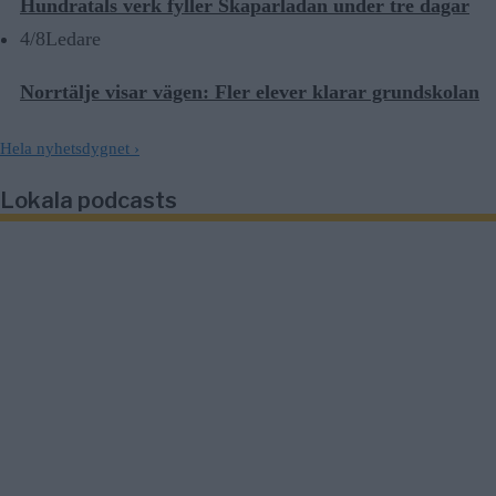
Hundratals verk fyller Skaparladan under tre dagar
4/8
Ledare
Norrtälje visar vägen: Fler elever klarar grundskolan
Hela nyhetsdygnet
›
Lokala podcasts