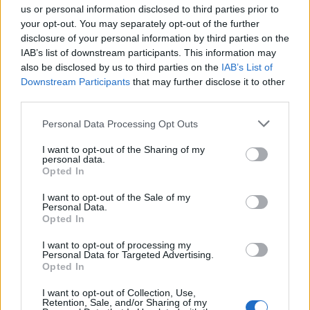
us or personal information disclosed to third parties prior to
Säkerhetslösningar i Norrtälje – allt fler
your opt-out. You may separately opt-out of the further
disclosure of your personal information by third parties on the
väljer inbrottslarm, kameraövervakning och
IAB’s list of downstream participants. This information may
passersystem
also be disclosed by us to third parties on the
IAB’s List of
Downstream Participants
that may further disclose it to other
Sport
third parties.
Personal Data Processing Opt Outs
Rospiggarna laddar för hemmamatch mot serieledarna
I want to opt-out of the Sharing of my
personal data.
Opted In
BKV går med i nytt fotbollsnätverk med AIK
I want to opt-out of the Sale of my
Personal Data.
Opted In
Rospiggarna tog ny seger: "Hoppas vi kan göra
I want to opt-out of processing my
underverk"
Personal Data for Targeted Advertising.
Opted In
Senaste fastighetsköp
I want to opt-out of Collection, Use,
Retention, Sale, and/or Sharing of my