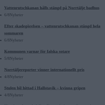
Vattenrutschkanan hålls stängd på Norrtälje badhus
6/8
Nyheter
Efter skadegörelsen – vattenrutschkanan stängd hela
sommaren
6/8
Nyheter
Kommunen varnar för falska sotare
5/8
Nyheter
Norrtäljereporter vinner internationellt pris
4/8
Nyheter
Stulen bil hittad i Hallstavik – kvinna gripen
4/8
Nyheter