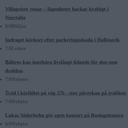
Villapriser rusar – lägenheter backar kraftigt i
Norrtälje
8/8
Blåljus
Indraget körkort efter parkeringsskada i Hallstavik
7/8
Ledare
Bältros kan innebära livslångt lidande för den som
drabbas
7/8
Nyheter
Träd i körfältet på väg 276 - stor påverkan på trafiken
7/8
Nyheter
Lukas Söderholm gör egen konsert på Roslagsteatern
6/8
Nyheter