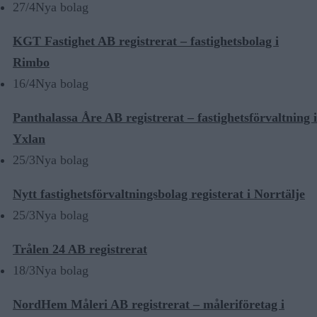
27/4
Nya bolag
KGT Fastighet AB registrerat – fastighetsbolag i
Rimbo
16/4
Nya bolag
Panthalassa Åre AB registrerat – fastighetsförvaltning i
Yxlan
25/3
Nya bolag
Nytt fastighetsförvaltningsbolag registerat i Norrtälje
25/3
Nya bolag
Trålen 24 AB registrerat
18/3
Nya bolag
NordHem Måleri AB registrerat – måleriföretag i