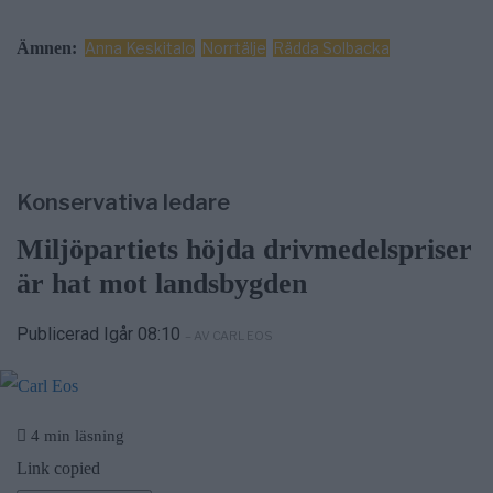
Ämnen:
Anna Keskitalo
Norrtälje
Rädda Solbacka
Konservativa ledare
Miljöpartiets höjda drivmedelspriser
är hat mot landsbygden
Publicerad Igår 08:10
– AV CARL EOS
4 min läsning
Link copied