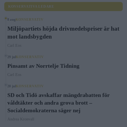
KONSERVATIVA LEDARE
8 aug
KONSERVATIV
Miljöpartiets höjda drivmedelspriser är hat
mot landsbygden
Carl Eos
29 jul
KONSERVATIV
Pinsamt av Norrtelje Tidning
Carl Eos
20 jul
KONSERVATIV
SD och Tidö avskaffar mängdrabatten för
våldtäkter och andra grova brott –
Socialdemokraterna säger nej
Andrea Kronvall