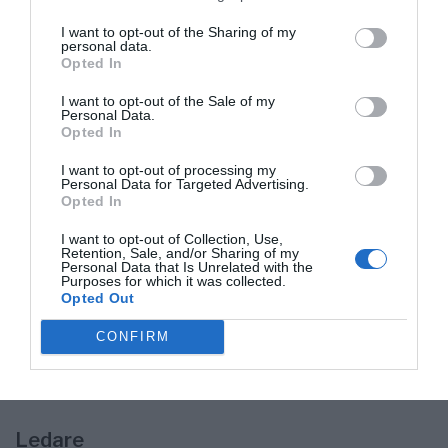
ANNONS
I want to opt-out of the Sharing of my
Fakta: Bostadsmarknaden i Norrtälje
personal data.
Opted In
Villor:
April–juni: +14,4 %
I want to opt-out of the Sale of my
Personal Data.
Senaste 12 månaderna: +6,3 %
Opted In
Medelpris: 4,2 miljoner kronor
I want to opt-out of processing my
Personal Data for Targeted Advertising.
Läs mer
Opted In
Ämnen:
I want to opt-out of Collection, Use,
Retention, Sale, and/or Sharing of my
Bostäder
bostadspriser
bostadsrätter
Hus
Norrtälje
villa
Personal Data that Is Unrelated with the
Purposes for which it was collected.
Opted Out
ANNONS
CONFIRM
Ledare