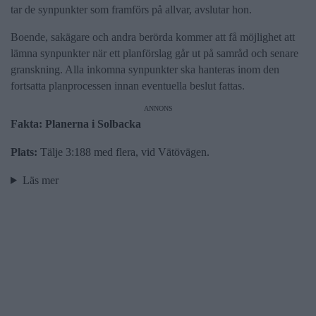
tar de synpunkter som framförs på allvar, avslutar hon.
Boende, sakägare och andra berörda kommer att få möjlighet att
lämna synpunkter när ett planförslag går ut på samråd och senare
granskning. Alla inkomna synpunkter ska hanteras inom den
fortsatta planprocessen innan eventuella beslut fattas.
ANNONS
Fakta: Planerna i Solbacka
Plats:
Tälje 3:188 med flera, vid Vätövägen.
Läs mer