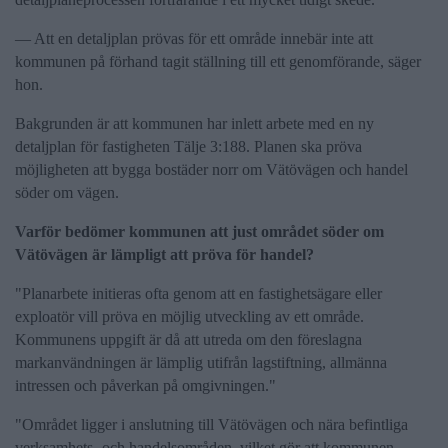
— Att en detaljplan prövas för ett område innebär inte att
kommunen på förhand tagit ställning till ett genomförande, säger
hon.
Bakgrunden är att kommunen har inlett arbete med en ny
detaljplan för fastigheten Tälje 3:188. Planen ska pröva
möjligheten att bygga bostäder norr om Vätövägen och handel
söder om vägen.
Varför bedömer kommunen att just området söder om
Vätövägen är lämpligt att pröva för handel?
"Planarbete initieras ofta genom att en fastighetsägare eller
exploatör vill pröva en möjlig utveckling av ett område.
Kommunens uppgift är då att utreda om den föreslagna
markanvändningen är lämplig utifrån lagstiftning, allmänna
intressen och påverkan på omgivningen."
"Området ligger i anslutning till Vätövägen och nära befintliga
verksamhets- och handelsområden, vilket gör att kommunen