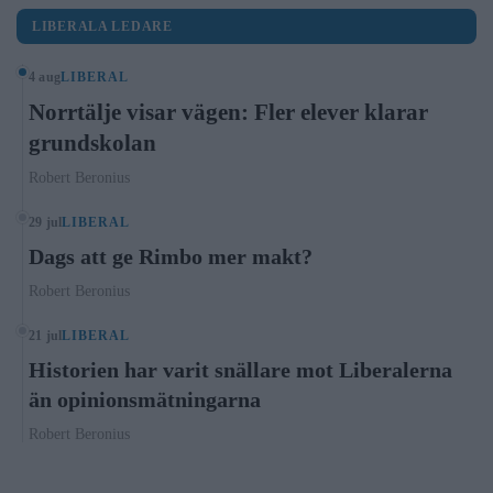
LIBERALA LEDARE
4 aug
LIBERAL
Norrtälje visar vägen: Fler elever klarar
grundskolan
Robert Beronius
29 jul
LIBERAL
Dags att ge Rimbo mer makt?
Robert Beronius
21 jul
LIBERAL
Historien har varit snällare mot Liberalerna
än opinionsmätningarna
Robert Beronius