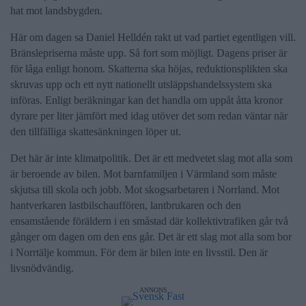
hat mot landsbygden.
Här om dagen sa Daniel Helldén rakt ut vad partiet egentligen vill.
Bränslepriserna måste upp. Så fort som möjligt. Dagens priser är
för låga enligt honom. Skatterna ska höjas, reduktionsplikten ska
skruvas upp och ett nytt nationellt utsläppshandelssystem ska
införas. Enligt beräkningar kan det handla om uppåt åtta kronor
dyrare per liter jämfört med idag utöver det som redan väntar när
den tillfälliga skattesänkningen löper ut.
Det här är inte klimatpolitik. Det är ett medvetet slag mot alla som
är beroende av bilen. Mot barnfamiljen i Värmland som måste
skjutsa till skola och jobb. Mot skogsarbetaren i Norrland. Mot
hantverkaren lastbilschauffören, lantbrukaren och den
ensamstående föräldern i en småstad där kollektivtrafiken går två
gånger om dagen om den ens går. Det är ett slag mot alla som bor
i Norrtälje kommun. För dem är bilen inte en livsstil. Den är
livsnödvändig.
ANNONS