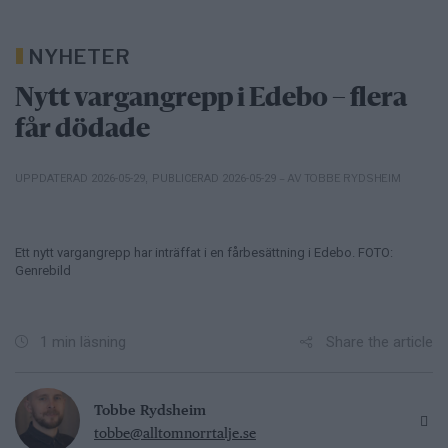
NYHETER
Nytt vargangrepp i Edebo – flera
får dödade
– AV TOBBE RYDSHEIM
UPPDATERAD 2026-05-29
,
PUBLICERAD 2026-05-29
Ett nytt vargangrepp har inträffat i en fårbesättning i Edebo. FOTO:
Genrebild
Share the article
1 min läsning
Tobbe Rydsheim
tobbe@alltomnorrtalje.se