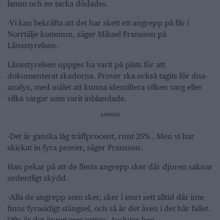
lamm och en tacka dödades.
-Vi kan bekräfta att det har skett ett angrepp på får i
Norrtälje kommun, säger Mikael Fransson på
Länsstyrelsen.
Länsstyrelsen uppges ha varit på plats för att
dokumenterat skadorna. Prover ska också tagits för dna-
analys, med målet att kunna identifiera vilken varg eller
vilka vargar som varit inblandade.
ANNONS
-Det är ganska låg träffprocent, runt 25% . Men vi har
skickat in fyra prover, säger Fransson.
Han pekar på att de flesta angrepp sker där djuren saknar
ordentligt skydd.
-Alla de angrepp som sker, sker i stort sett alltid där inte
finns fyrasidigt stängsel, och så är det även i det här fallet.
Ofta är det öppet mot vatten, Avslutar han.