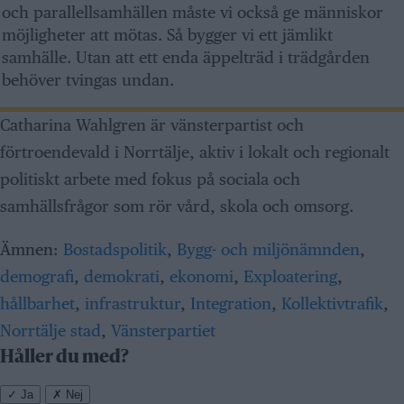
och parallellsamhällen måste vi också ge människor
möjligheter att mötas. Så bygger vi ett jämlikt
samhälle. Utan att ett enda äppelträd i trädgården
behöver tvingas undan.
Catharina Wahlgren är vänsterpartist och
förtroendevald i Norrtälje, aktiv i lokalt och regionalt
politiskt arbete med fokus på sociala och
samhällsfrågor som rör vård, skola och omsorg.
Ämnen:
Bostadspolitik
,
Bygg- och miljönämnden
,
demografi
,
demokrati
,
ekonomi
,
Exploatering
,
hållbarhet
,
infrastruktur
,
Integration
,
Kollektivtrafik
,
Norrtälje stad
,
Vänsterpartiet
Håller du med?
✓
Ja
✗
Nej