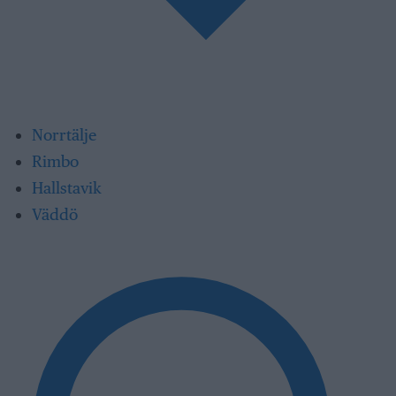
Norrtälje
Rimbo
Hallstavik
Väddö