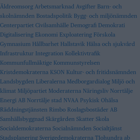
Äldreomsorg
Arbetsmarknad
Avgifter
Barn- och
skolnämnden
Bostadspolitik
Bygg- och miljönämnden
Centerpartiet
Civilsamhälle
Demografi
Demokrati
Digitalisering
Ekonomi
Exploatering
Förskola
Gymnasium
Hållbarhet
Hallstavik
Hälsa och sjukvård
Infrastruktur
Integration
Kollektivtrafik
Kommunfullmäktige
Kommunstyrelsen
Kristdemokraterna
KSON
Kultur- och fritidsnämnden
Landsbygden
Liberalerna
Medborgardialog
Miljö och
klimat
Miljöpartiet
Moderaterna
Näringsliv
Norrtälje
Energi AB
Norrtälje stad
NVAA
Psykisk Ohälsa
Räddningstjänsten
Rimbo
Roslagsbostäder AB
Samhällsbyggnad
Skärgården
Skatter
Skola
Socialdemokraterna
Socialnämnden
Socialtjänst
Stadsplanering
Sverigedemokraterna
TIohundra ab