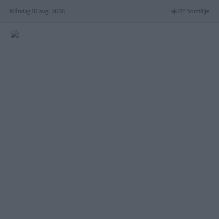
Skip
☀️
Måndag 10 aug. 2026
21° Norrtälje
to
content