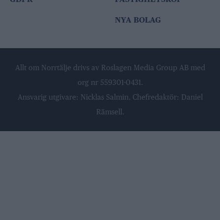
NYA BOLAG
Allt om Norrtälje drivs av Roslagen Media Group AB med
org nr 559301-0431.
Ansvarig utgivare: Nicklas Salmin. Chefredaktör: Daniel
Rämsell.