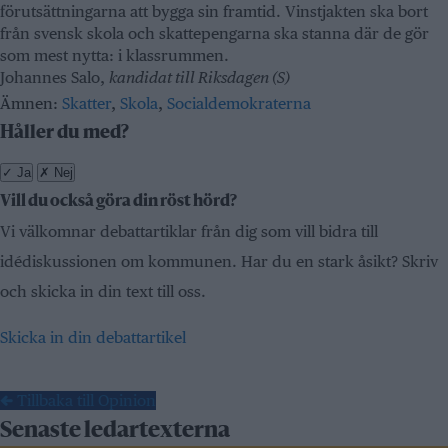
förutsättningarna att bygga sin framtid. Vinstjakten ska bort
från svensk skola och skattepengarna ska stanna där de gör
som mest nytta: i klassrummen.
Johannes Salo,
kandidat till Riksdagen (S)
Ämnen:
Skatter
,
Skola
,
Socialdemokraterna
Håller du med?
✓
Ja
✗
Nej
Vill du också göra din röst hörd?
Vi välkomnar debattartiklar från dig som vill bidra till
idédiskussionen om kommunen. Har du en stark åsikt? Skriv
och skicka in din text till oss.
Skicka in din debattartikel
← Tillbaka till Opinion
Senaste ledartexterna