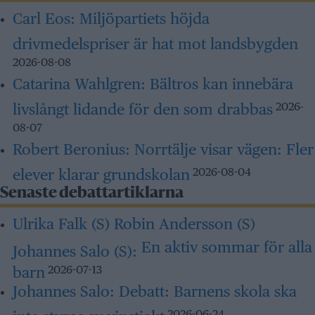
Carl Eos:
Miljöpartiets höjda
drivmedelspriser är hat mot landsbygden
2026-08-08
Catarina Wahlgren:
Bältros kan innebära
livslångt lidande för den som drabbas
2026-
08-07
Robert Beronius:
Norrtälje visar vägen: Fler
elever klarar grundskolan
2026-08-04
Senaste debattartiklarna
Ulrika Falk (S) Robin Andersson (S)
En aktiv sommar för alla
Johannes Salo (S):
barn
2026-07-13
Johannes Salo:
Debatt: Barnens skola ska
inte styras av vinstjakt
2026-06-24