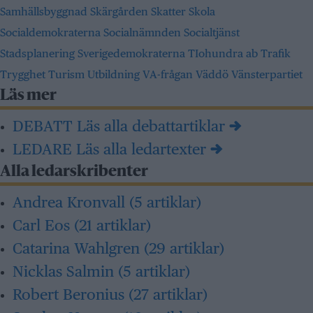
Samhällsbyggnad
Skärgården
Skatter
Skola
Socialdemokraterna
Socialnämnden
Socialtjänst
Stadsplanering
Sverigedemokraterna
TIohundra ab
Trafik
Trygghet
Turism
Utbildning
VA-frågan
Väddö
Vänsterpartiet
Läs mer
DEBATT
Läs alla debattartiklar →
LEDARE
Läs alla ledartexter →
Alla ledarskribenter
Andrea Kronvall
(5 artiklar)
Carl Eos
(21 artiklar)
Catarina Wahlgren
(29 artiklar)
Nicklas Salmin
(5 artiklar)
Robert Beronius
(27 artiklar)