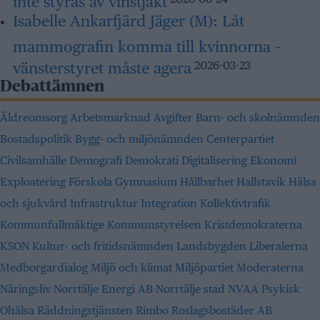
Isabelle Ankarfjärd Jäger (M):
Låt
mammografin komma till kvinnorna –
vänsterstyret måste agera
2026-03-23
Debattämnen
Äldreomsorg
Arbetsmarknad
Avgifter
Barn- och skolnämnden
Bostadspolitik
Bygg- och miljönämnden
Centerpartiet
Civilsamhälle
Demografi
Demokrati
Digitalisering
Ekonomi
Exploatering
Förskola
Gymnasium
Hållbarhet
Hallstavik
Hälsa
och sjukvård
Infrastruktur
Integration
Kollektivtrafik
Kommunfullmäktige
Kommunstyrelsen
Kristdemokraterna
KSON
Kultur- och fritidsnämnden
Landsbygden
Liberalerna
Medborgardialog
Miljö och klimat
Miljöpartiet
Moderaterna
Näringsliv
Norrtälje Energi AB
Norrtälje stad
NVAA
Psykisk
Ohälsa
Räddningstjänsten
Rimbo
Roslagsbostäder AB