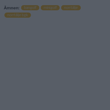
bangolf
minigolf
norrtälje
Ämnen:
norrtälje bgk