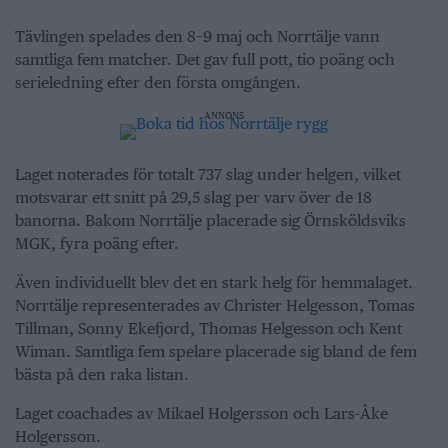
Tävlingen spelades den 8–9 maj och Norrtälje vann
samtliga fem matcher. Det gav full pott, tio poäng och
serieledning efter den första omgången.
ANNONS
Laget noterades för totalt 737 slag under helgen, vilket
motsvarar ett snitt på 29,5 slag per varv över de 18
banorna. Bakom Norrtälje placerade sig Örnsköldsviks
MGK, fyra poäng efter.
Även individuellt blev det en stark helg för hemmalaget.
Norrtälje representerades av Christer Helgesson, Tomas
Tillman, Sonny Ekefjord, Thomas Helgesson och Kent
Wiman. Samtliga fem spelare placerade sig bland de fem
bästa på den raka listan.
Laget coachades av Mikael Holgersson och Lars-Åke
Holgersson.