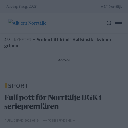
Skip
☀️
Torsdag 6 aug. 2026
17° Norrtälje
to
3/8
NYHETER
—
41 matverksamheter fick krav efter
content
kontroller
16:03
NYHETER
—
Norrtäljereporter vinner
internationellt pris
4/8
NYHETER
—
Stulen bil hittad i Hallstavik – kvinna
gripen
4/8
NYHETER
—
Hundratals verk fyller Skaparladan
under tre dagar
ANNONS
4/8
LEDARE
—
Norrtälje visar vägen: Fler elever klarar
grundskolan
3/8
NYHETER
—
41 matverksamheter fick krav efter
kontroller
SPORT
16:03
NYHETER
—
Norrtäljereporter vinner
internationellt pris
Full pott för Norrtälje BGK i
seriepremiären
– AV TOBBE RYDSHEIM
PUBLICERAD 2026-05-24