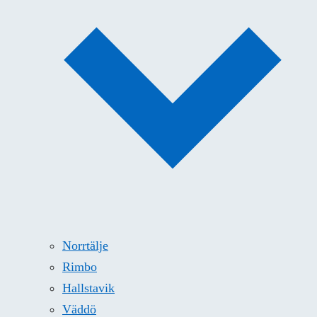
Norrtälje
Rimbo
Hallstavik
Väddö