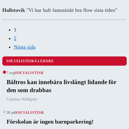
Hallstavik
"Vi har haft fantastiskt bra flow sista tiden"
1
2
Nästa sida
SOCIALISTISKA LEDARE
7 aug
SOCIALISTISK
Bältros kan innebära livslångt lidande för
den som drabbas
Catarina Wahlgren
28 jul
SOCIALISTISK
Förskolan är ingen barnparkering!