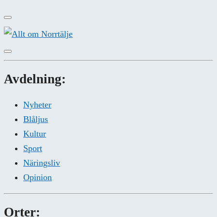
Avdelning:
Nyheter
Blåljus
Kultur
Sport
Näringsliv
Opinion
Orter: