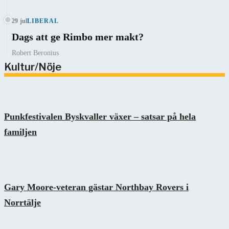
29 jul
LIBERAL
Dags att ge Rimbo mer makt?
Robert Beronius
Kultur/Nöje
Punkfestivalen Byskvaller växer – satsar på hela
familjen
Gary Moore-veteran gästar Northbay Rovers i
Norrtälje