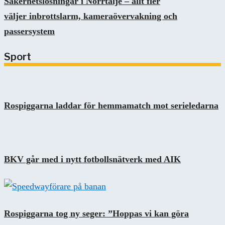
Säkerhetslösningar i Norrtälje – allt fler
väljer inbrottslarm, kameraövervakning och
passersystem
Sport
Rospiggarna laddar för hemmamatch mot serieledarna
BKV går med i nytt fotbollsnätverk med AIK
Rospiggarna tog ny seger: ”Hoppas vi kan göra