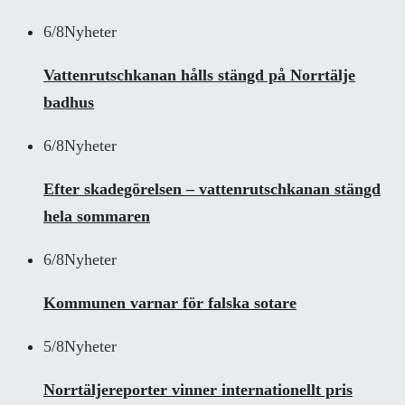
6/8
Nyheter
Vattenrutschkanan hålls stängd på Norrtälje
badhus
6/8
Nyheter
Efter skadegörelsen – vattenrutschkanan stängd
hela sommaren
6/8
Nyheter
Kommunen varnar för falska sotare
5/8
Nyheter
Norrtäljereporter vinner internationellt pris