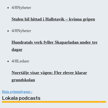
4/8
Nyheter
Stulen bil hittad i Hallstavik – kvinna gripen
4/8
Nyheter
Hundratals verk fyller Skaparladan under tre
dagar
4/8
Ledare
Norrtälje visar vägen: Fler elever klarar
grundskolan
Hela nyhetsdygnet
›
Lokala podcasts