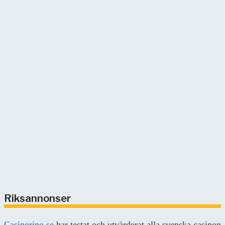
Riksannonser
Casinorino.se
har testat och utvärderat alla svenska casinon