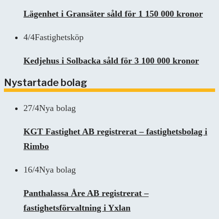
Lägenhet i Gransäter såld för 1 150 000 kronor
4/4
Fastighetsköp
Kedjehus i Solbacka såld för 3 100 000 kronor
Nystartade bolag
27/4
Nya bolag
KGT Fastighet AB registrerat – fastighetsbolag i
Rimbo
16/4
Nya bolag
Panthalassa Åre AB registrerat –
fastighetsförvaltning i Yxlan