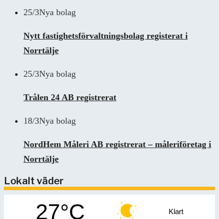
25/3
Nya bolag
Nytt fastighetsförvaltningsbolag registerat i
Norrtälje
25/3
Nya bolag
Trålen 24 AB registrerat
18/3
Nya bolag
NordHem Måleri AB registrerat – måleriföretag i
Norrtälje
Lokalt väder
27°C
Klart