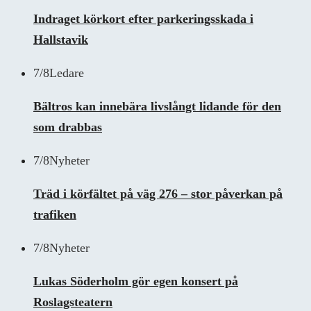
Indraget körkort efter parkeringsskada i
Hallstavik
7/8
Ledare
Bältros kan innebära livslångt lidande för den
som drabbas
7/8
Nyheter
Träd i körfältet på väg 276 – stor påverkan på
trafiken
7/8
Nyheter
Lukas Söderholm gör egen konsert på
Roslagsteatern