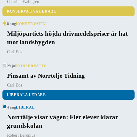
Catarina Wahlgren
KONSERVATIVA LEDARE
8 aug
KONSERVATIV
Miljöpartiets höjda drivmedelspriser är hat
mot landsbygden
Carl Eos
29 jul
KONSERVATIV
Pinsamt av Norrtelje Tidning
Carl Eos
LIBERALA LEDARE
4 aug
LIBERAL
Norrtälje visar vägen: Fler elever klarar
grundskolan
Robert Beronius