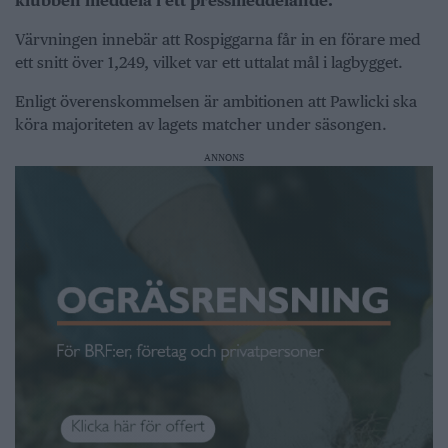
klubben meddela i ett pressmeddelande.
Värvningen innebär att Rospiggarna får in en förare med
ett snitt över 1,249, vilket var ett uttalat mål i lagbygget.
Enligt överenskommelsen är ambitionen att Pawlicki ska
köra majoriteten av lagets matcher under säsongen.
ANNONS