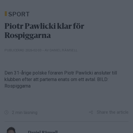
SPORT
Piotr Pawlicki klar för
Rospiggarna
– AV DANIEL RÄMSELL
PUBLICERAD 2026-02-03
Den 31-årige polske föraren Piotr Pawlicki ansluter till
klubben efter att parterna enats om ett avtal. BILD:
Rospiggarna
Share the article
2 min läsning
Daniel Rämsell