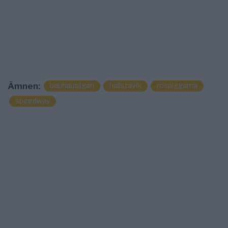
bauhausligan
hallstavik
rospiggarna
Ämnen:
speedway