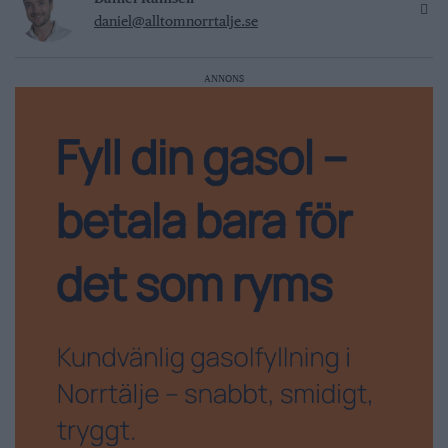
daniel@alltomnorrtalje.se
ANNONS