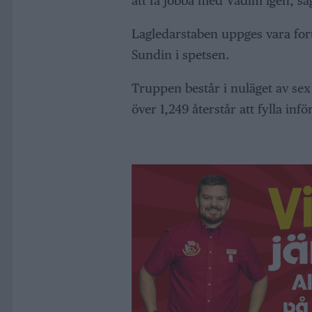
att få jobba med Vadim igen, s
Lagledarstaben uppges vara for
Sundin i spetsen.
Truppen består i nuläget av sex 
över 1,249 återstår att fylla inf