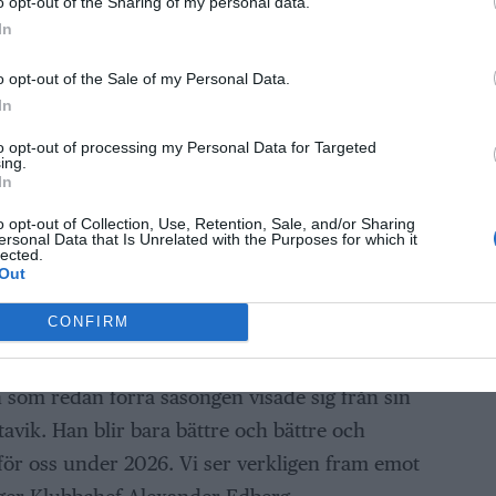
o opt-out of the Sharing of my personal data.
In
o opt-out of the Sale of my Personal Data.
In
to opt-out of processing my Personal Data for Targeted
ing.
In
o opt-out of Collection, Use, Retention, Sale, and/or Sharing
ersonal Data that Is Unrelated with the Purposes for which it
at att han tillhör toppskiktet i den polska PGE
lected.
Out
 central i lagbygget för Rospiggarna inför
CONFIRM
r väl sedan våra år tillsammans i Masarna. En
och som redan förra säsongen visade sig från sin
tavik. Han blir bara bättre och bättre och
för oss under 2026. Vi ser verkligen fram emot