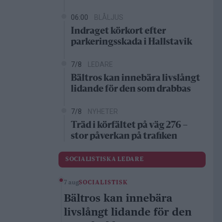
06:00
BLÅLJUS
Indraget körkort efter
parkeringsskada i Hallstavik
7/8
LEDARE
Bältros kan innebära livslångt
lidande för den som drabbas
7/8
NYHETER
Träd i körfältet på väg 276 –
stor påverkan på trafiken
SOCIALISTISKA LEDARE
7 aug
SOCIALISTISK
Bältros kan innebära
livslångt lidande för den