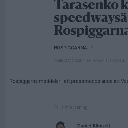
Tarasenko kl
speedwaysä
Rospiggarn
ROSPIGGARNA
– AV DANIEL RÄMSELL
PUBLICERAD 2025-11-26
Rospiggarna meddelar i ett pressmeddelande att Vadi
1 min läsning
Daniel Rämsell