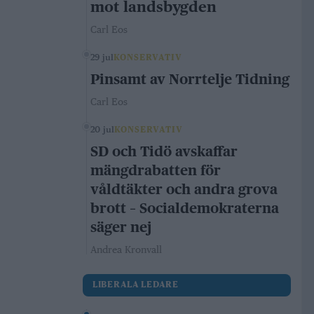
mot landsbygden
Carl Eos
29 jul
KONSERVATIV
Pinsamt av Norrtelje Tidning
Carl Eos
20 jul
KONSERVATIV
SD och Tidö avskaffar
mängdrabatten för
våldtäkter och andra grova
brott – Socialdemokraterna
säger nej
Andrea Kronvall
LIBERALA LEDARE