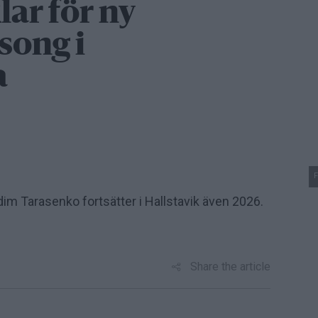
ar för ny
song i
a
F
m Tarasenko fortsätter i Hallstavik även 2026.
Share the article