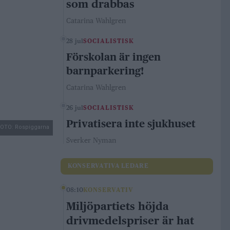
som drabbas
Catarina Wahlgren
28 jul
SOCIALISTISK
Förskolan är ingen
barnparkering!
Catarina Wahlgren
26 jul
SOCIALISTISK
Privatisera inte sjukhuset
OTO: Rospiggarna
Sverker Nyman
KONSERVATIVA LEDARE
08:10
KONSERVATIV
Miljöpartiets höjda
drivmedelspriser är hat