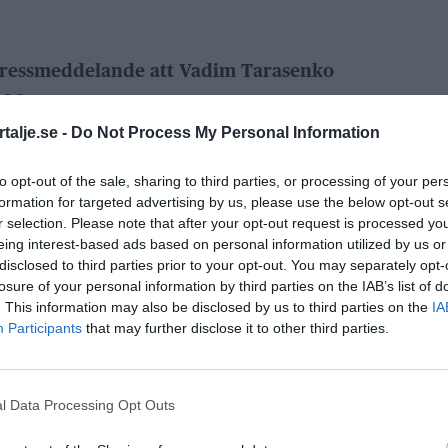
pressmeddelande att Vadim Tarasenko
026.
talje.se -
Do Not Process My Personal Information
 att Vadim Tarasenko gör sin andra raka
to opt-out of the sale, sharing to third parties, or processing of your per
formation for targeted advertising by us, please use the below opt-out s
r selection. Please note that after your opt-out request is processed y
p ett snitt på drygt 1,700 poäng per heat och
eing interest-based ads based on personal information utilized by us or
mest framträdande förare.
disclosed to third parties prior to your opt-out. You may separately opt-
losure of your personal information by third parties on the IAB’s list of
ANNONS
. This information may also be disclosed by us to third parties on the
IA
Participants
that may further disclose it to other third parties.
l Data Processing Opt Outs