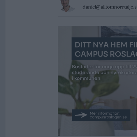
daniel@alltomnorrtalje.s