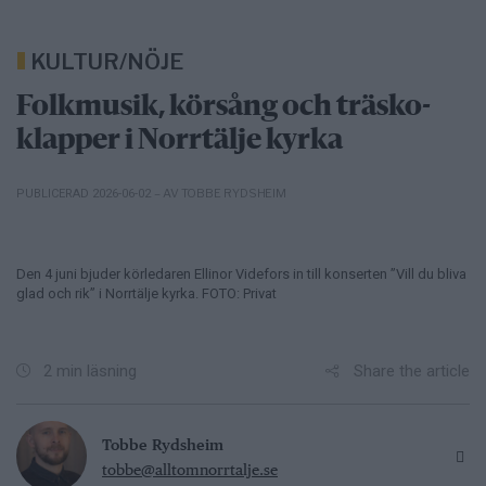
KULTUR/NÖJE
Folkmusik, körsång och träsko-
klapper i Norrtälje kyrka
– AV TOBBE RYDSHEIM
PUBLICERAD 2026-06-02
Den 4 juni bjuder körledaren Ellinor Videfors in till konserten ”Vill du bliva
glad och rik” i Norrtälje kyrka. FOTO: Privat
Share the article
2 min läsning
Tobbe Rydsheim
tobbe@alltomnorrtalje.se