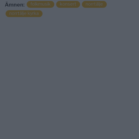
folkmusik
konsert
norrtälje
Ämnen:
norrtälje kyrka