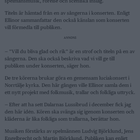
spelmansmusik, rörelse och sceniska inslag.
Titeln är hämtad från en av sångerna i konserten. Enligt
Ellinor sammanfattar den också känslan som konserten
vill förmedla till publiken.
ANNONS
— ”Vill du bliva glad och rik” är en strof och titeln på en av
sångerna. Den ska också beskriva vad vi vill ge till
publiken under konserten, säger hon.
De tre körerna brukar göra en gemensam luciakonsert i
Norrtälje kyrka. Den här gången ville Ellinor samla dem i
ett nytt projekt med folkmusik, trallar och folkliga uttryck.
— Efter att ha sett Dalarnas Lussibrud i december fick jag
den här idén. Kören ska svänga sig igenom konserten och
kläderna är lika folkliga som trallarna, berättar hon.
Musiken förstärks av spelmännen Ludvig Björklund, Jens
Engelbrecht och Martin Björklund. Publiken kan enligt