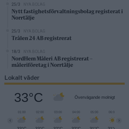
25/3
NYA BOLAG
Nytt fastighetsförvaltningsbolag registerat i
Norrtälje
25/3
NYA BOLAG
Trålen 24 AB registrerat
18/3
NYA BOLAG
NordHem Måleri AB registrerat –
måleriföretag i Norrtälje
Lokalt väder
33°C
Övervägande molnigt
01:00
02:00
03:00
04:00
05:00
06:00
0
‹
›
33°C
33°C
32°C
32°C
31°C
31°C
3