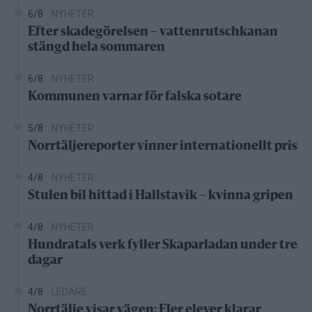
6/8
NYHETER
Efter skadegörelsen – vattenrutschkanan
stängd hela sommaren
6/8
NYHETER
Kommunen varnar för falska sotare
5/8
NYHETER
Norrtäljereporter vinner internationellt pris
4/8
NYHETER
Stulen bil hittad i Hallstavik – kvinna gripen
4/8
NYHETER
Hundratals verk fyller Skaparladan under tre
dagar
4/8
LEDARE
Norrtälje visar vägen: Fler elever klarar