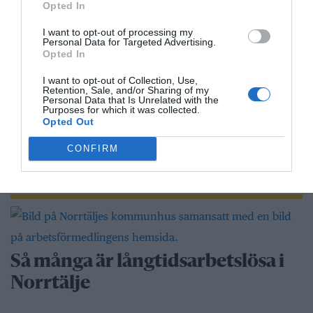
Opted In
I want to opt-out of processing my
Personal Data for Targeted Advertising.
Gary Moore-veteran gästar
Opted In
Northbay Rovers i Norrtälje
I want to opt-out of Collection, Use,
Retention, Sale, and/or Sharing of my
Personal Data that Is Unrelated with the
Purposes for which it was collected.
Opted Out
”Vad händer på byn?” passerar 50
000 medlemmar
CONFIRM
Näringsliv
Så många är långtidsarbetslösa i
Norrtälje