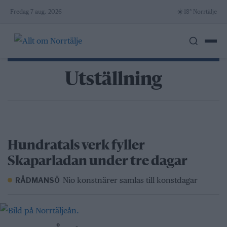
Skip
☀️
Fredag 7 aug. 2026
18° Norrtälje
to
content
Utställning
Hundratals verk fyller
Skaparladan under tre dagar
Nio konstnärer samlas till konstdagar
RÅDMANSÖ