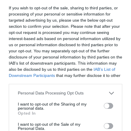
LIBERALA LEDARE
If you wish to opt-out of the sale, sharing to third parties, or
processing of your personal or sensitive information for
targeted advertising by us, please use the below opt-out
4 aug
LIBERAL
section to confirm your selection. Please note that after your
Norrtälje visar vägen: Fler elever
opt-out request is processed you may continue seeing
klarar grundskolan
interest-based ads based on personal information utilized by
us or personal information disclosed to third parties prior to
Robert Beronius
your opt-out. You may separately opt-out of the further
disclosure of your personal information by third parties on the
29 jul
LIBERAL
IAB’s list of downstream participants. This information may
Dags att ge Rimbo mer makt?
also be disclosed by us to third parties on the
IAB’s List of
Downstream Participants
that may further disclose it to other
Robert Beronius
third parties.
Kultur/Nöje
Personal Data Processing Opt Outs
I want to opt-out of the Sharing of my
personal data.
Opted In
Punkfestivalen Byskvaller växer –
satsar på hela familjen
I want to opt-out of the Sale of my
Personal Data.