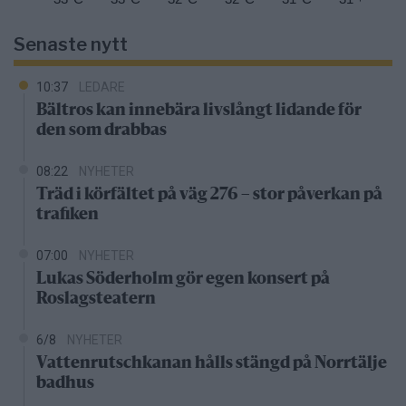
Senaste nytt
10:37
LEDARE
Bältros kan innebära livslångt lidande för
den som drabbas
08:22
NYHETER
Träd i körfältet på väg 276 – stor påverkan på
trafiken
07:00
NYHETER
Lukas Söderholm gör egen konsert på
Roslagsteatern
6/8
NYHETER
Vattenrutschkanan hålls stängd på Norrtälje
badhus