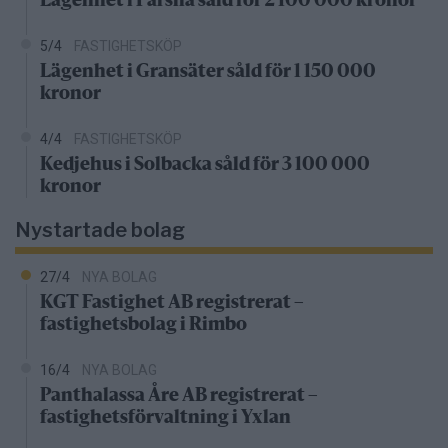
Lägenhet i Färsna såld för 2 100 000 kronor
5/4
FASTIGHETSKÖP
Lägenhet i Gransäter såld för 1 150 000
kronor
4/4
FASTIGHETSKÖP
Kedjehus i Solbacka såld för 3 100 000
kronor
Nystartade bolag
27/4
NYA BOLAG
KGT Fastighet AB registrerat –
fastighetsbolag i Rimbo
16/4
NYA BOLAG
Panthalassa Åre AB registrerat –
fastighetsförvaltning i Yxlan