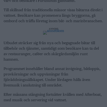
varv och besökare i Furusunds gästhamn.
Till skillnad från traditionella mässor visas båtarna direkt i
vattnet. Besökare kan promenera längs bryggorna, gå
ombord och träffa företag inom båt- och marinbranschen.
ANNONS
Utbudet sträcker sig från nya och begagnade båtar till
tillbehör och tjänster, samtidigt som besökare kan ta del
av restauranger, caféer och skärgårdsmiljön runt
hamnen.
Programmet innehåller bland annat invigning, båtloppis,
provkörningar och uppvisningar från
Sjöräddningssällskapet. Under lördagen hålls även
livemusik i anslutning till området.
Efter mässans stängning fortsätter kvällen med Afterboat,
med musik och servering vid vattnet.