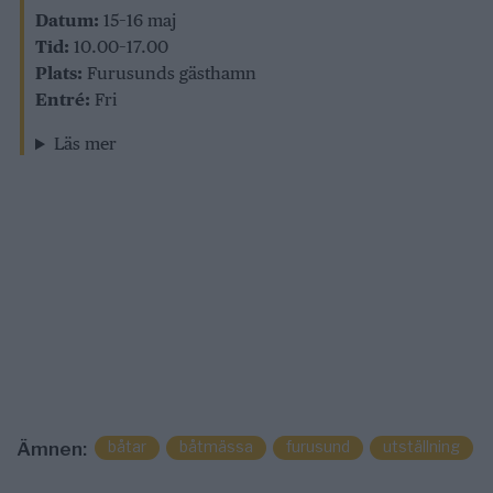
Datum:
15–16 maj
Tid:
10.00–17.00
Plats:
Furusunds gästhamn
Entré:
Fri
Läs mer
båtar
båtmässa
furusund
utställning
Ämnen: