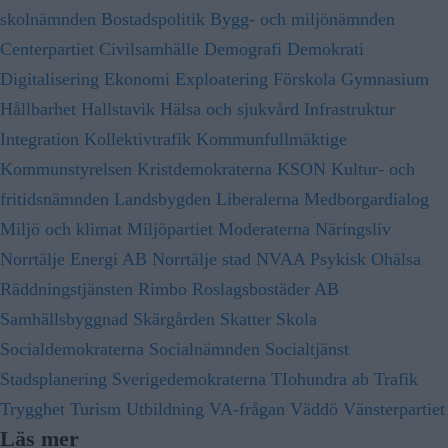
skolnämnden
Bostadspolitik
Bygg- och miljönämnden
Centerpartiet
Civilsamhälle
Demografi
Demokrati
Digitalisering
Ekonomi
Exploatering
Förskola
Gymnasium
Hållbarhet
Hallstavik
Hälsa och sjukvård
Infrastruktur
Integration
Kollektivtrafik
Kommunfullmäktige
Kommunstyrelsen
Kristdemokraterna
KSON
Kultur- och
fritidsnämnden
Landsbygden
Liberalerna
Medborgardialog
Miljö och klimat
Miljöpartiet
Moderaterna
Näringsliv
Norrtälje Energi AB
Norrtälje stad
NVAA
Psykisk Ohälsa
Räddningstjänsten
Rimbo
Roslagsbostäder AB
Samhällsbyggnad
Skärgården
Skatter
Skola
Socialdemokraterna
Socialnämnden
Socialtjänst
Stadsplanering
Sverigedemokraterna
TIohundra ab
Trafik
Trygghet
Turism
Utbildning
VA-frågan
Väddö
Vänsterpartiet
Läs mer