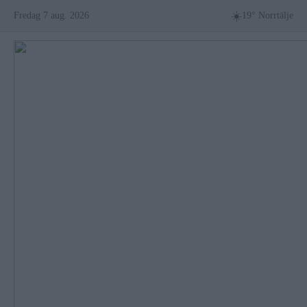
Skip
☀️
Fredag 7 aug. 2026
19° Norrtälje
to
content