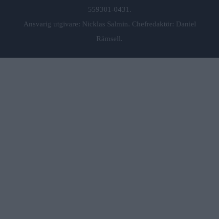
559301-0431.
Ansvarig utgivare: Nicklas Salmin. Chefredaktör: Daniel
Rämsell.