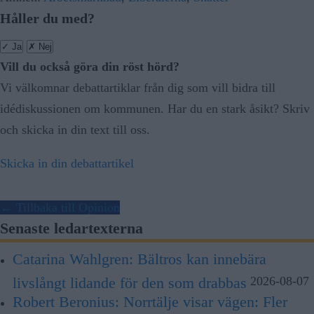
Håller du med?
✓
Ja
✗
Nej
Vill du också göra din röst hörd?
Vi välkomnar debattartiklar från dig som vill bidra till
idédiskussionen om kommunen. Har du en stark åsikt? Skriv
och skicka in din text till oss.
Skicka in din debattartikel
← Tillbaka till Opinion
Senaste ledartexterna
Catarina Wahlgren:
Bältros kan innebära
livslångt lidande för den som drabbas
2026-08-07
Robert Beronius:
Norrtälje visar vägen: Fler