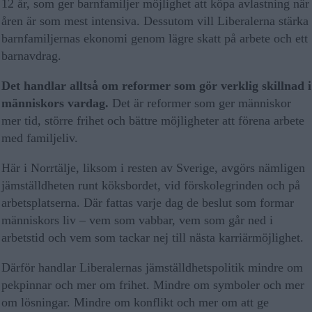
12 år, som ger barnfamiljer möjlighet att köpa avlastning när
åren är som mest intensiva. Dessutom vill Liberalerna stärka
barnfamiljernas ekonomi genom lägre skatt på arbete och ett
barnavdrag.
Det handlar alltså om reformer som gör verklig skillnad i
människors vardag.
Det är reformer som ger människor
mer tid, större frihet och bättre möjligheter att förena arbete
med familjeliv.
Här i Norrtälje, liksom i resten av Sverige, avgörs nämligen
jämställdheten runt köksbordet, vid förskolegrinden och på
arbetsplatserna. Där fattas varje dag de beslut som formar
människors liv – vem som vabbar, vem som går ned i
arbetstid och vem som tackar nej till nästa karriärmöjlighet.
Därför handlar Liberalernas jämställdhetspolitik mindre om
pekpinnar och mer om frihet. Mindre om symboler och mer
om lösningar. Mindre om konflikt och mer om att ge