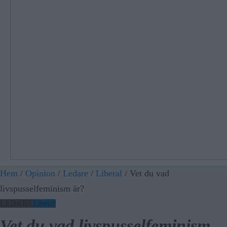
Hem
/
Opinion
/
Ledare
/
Liberal
/
Vet du vad
livspusselfeminism är?
LEDARE
Liberal
Vet du vad livspusselfeminism