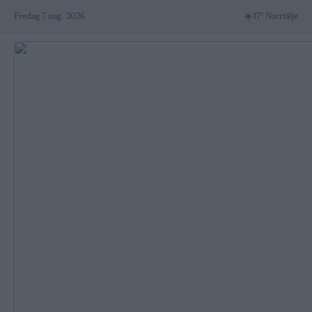
Skip
☀️
Fredag 7 aug. 2026
17° Norrtälje
to
content