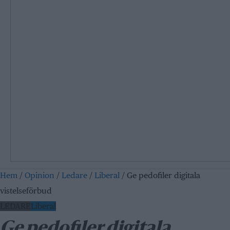
Hem
/
Opinion
/
Ledare
/
Liberal
/
Ge pedofiler digitala
vistelseförbud
LEDARE
Liberal
Ge pedofiler digitala