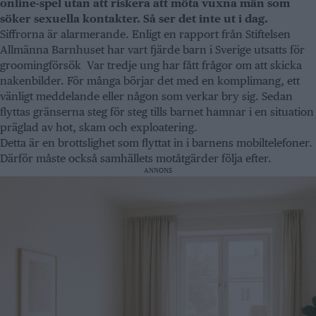
online-spel utan att riskera att möta vuxna män som
söker sexuella kontakter. Så ser det inte ut i dag.
Siffrorna är alarmerande. Enligt en rapport från Stiftelsen
Allmänna Barnhuset har vart fjärde barn i Sverige utsatts för
groomingförsök Var tredje ung har fått frågor om att skicka
nakenbilder. För många börjar det med en komplimang, ett
vänligt meddelande eller någon som verkar bry sig. Sedan
flyttas gränserna steg för steg tills barnet hamnar i en situation
präglad av hot, skam och exploatering.
Detta är en brottslighet som flyttat in i barnens mobiltelefoner.
Därför måste också samhällets motåtgärder följa efter.
ANNONS