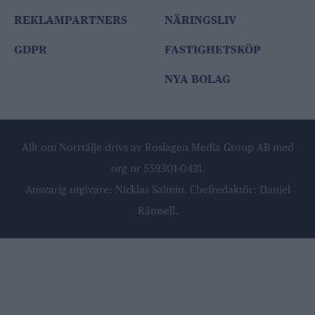
REKLAMPARTNERS
NÄRINGSLIV
GDPR
FASTIGHETSKÖP
NYA BOLAG
Allt om Norrtälje drivs av Roslagen Media Group AB med
org nr 559301-0431.
Ansvarig utgivare: Nicklas Salmin. Chefredaktör: Daniel
Rämsell.