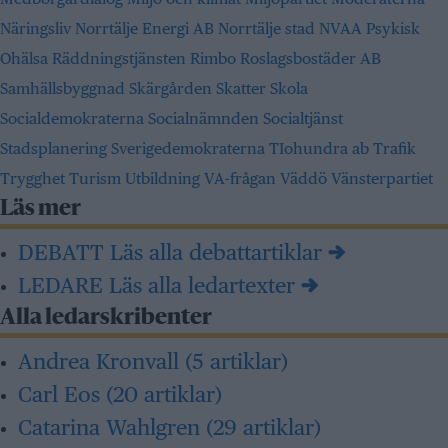
Näringsliv
Norrtälje Energi AB
Norrtälje stad
NVAA
Psykisk
Ohälsa
Räddningstjänsten
Rimbo
Roslagsbostäder AB
Samhällsbyggnad
Skärgården
Skatter
Skola
Socialdemokraterna
Socialnämnden
Socialtjänst
Stadsplanering
Sverigedemokraterna
TIohundra ab
Trafik
Trygghet
Turism
Utbildning
VA-frågan
Väddö
Vänsterpartiet
Läs mer
DEBATT
Läs alla debattartiklar →
LEDARE
Läs alla ledartexter →
Alla ledarskribenter
Andrea Kronvall
(5 artiklar)
Carl Eos
(20 artiklar)
Catarina Wahlgren
(29 artiklar)