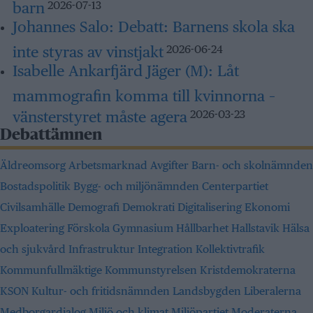
barn
2026-07-13
Johannes Salo:
Debatt: Barnens skola ska
inte styras av vinstjakt
2026-06-24
Isabelle Ankarfjärd Jäger (M):
Låt
mammografin komma till kvinnorna –
vänsterstyret måste agera
2026-03-23
Debattämnen
Äldreomsorg
Arbetsmarknad
Avgifter
Barn- och skolnämnden
Bostadspolitik
Bygg- och miljönämnden
Centerpartiet
Civilsamhälle
Demografi
Demokrati
Digitalisering
Ekonomi
Exploatering
Förskola
Gymnasium
Hållbarhet
Hallstavik
Hälsa
och sjukvård
Infrastruktur
Integration
Kollektivtrafik
Kommunfullmäktige
Kommunstyrelsen
Kristdemokraterna
KSON
Kultur- och fritidsnämnden
Landsbygden
Liberalerna
Medborgardialog
Miljö och klimat
Miljöpartiet
Moderaterna