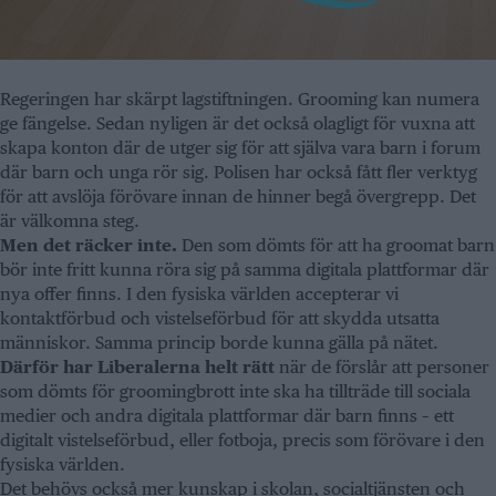
Regeringen har skärpt lagstiftningen. Grooming kan numera
ge fängelse. Sedan nyligen är det också olagligt för vuxna att
skapa konton där de utger sig för att själva vara barn i forum
där barn och unga rör sig. Polisen har också fått fler verktyg
för att avslöja förövare innan de hinner begå övergrepp. Det
är välkomna steg.
Men det räcker inte.
Den som dömts för att ha groomat barn
bör inte fritt kunna röra sig på samma digitala plattformar där
nya offer finns. I den fysiska världen accepterar vi
kontaktförbud och vistelseförbud för att skydda utsatta
människor. Samma princip borde kunna gälla på nätet.
Därför har Liberalerna helt rätt
när de förslår att personer
som dömts för groomingbrott inte ska ha tillträde till sociala
medier och andra digitala plattformar där barn finns – ett
digitalt vistelseförbud, eller fotboja, precis som förövare i den
fysiska världen.
Det behövs också mer kunskap i skolan, socialtjänsten och