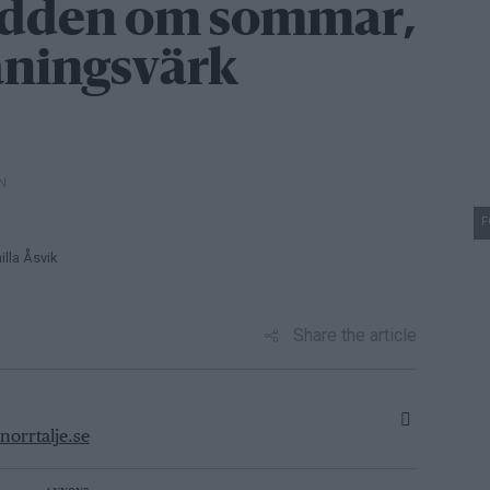
odden om sommar,
räningsvärk
N
F
lla Åsvik
Share the article
orrtalje.se