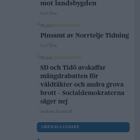
mot landsbygden
Carl Eos
29 jul
KONSERVATIV
Pinsamt av Norrtelje Tidning
Carl Eos
20 jul
KONSERVATIV
SD och Tidö avskaffar
mängdrabatten för
våldtäkter och andra grova
brott – Socialdemokraterna
säger nej
Andrea Kronvall
LIBERALA LEDARE