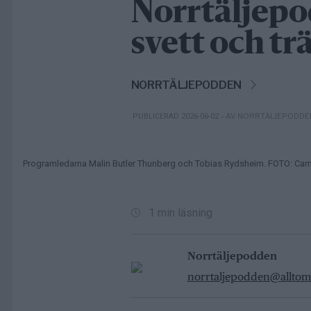
Norrtäljep
svett och t
NORRTÄLJEPODDEN
– AV NORRTÄLJEPODDE
PUBLICERAD 2026-06-02
Programledarna Malin Butler Thunberg och Tobias Rydsheim. FOTO: Cami
1 min läsning
Norrtäljepodden
norrtaljepodden@alltomn