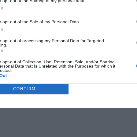
o opt-out of the Sharing of my personal data.
In
o opt-out of the Sale of my Personal Data.
In
to opt-out of processing my Personal Data for Targeted
ing.
In
o opt-out of Collection, Use, Retention, Sale, and/or Sharing
ersonal Data that Is Unrelated with the Purposes for which it
lected.
Out
den
podcast
roslagen
CONFIRM