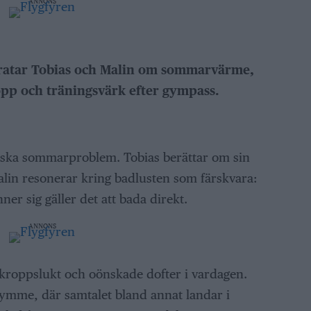
ANNONS
pratar Tobias och Malin om sommarvärme,
opp och träningsvärk efter gympass.
assiska sommarproblem. Tobias berättar om sin
alin resonerar kring badlusten som färskvara:
ner sig gäller det att bada direkt.
ANNONS
kroppslukt och oönskade dofter i vardagen.
ymme, där samtalet bland annat landar i