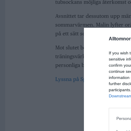
tubsockans möjliga återkomst o
Avsnittet tar dessutom upp mä
sommarvärmen. Malin lyfter orätt
på ett sätt som kvinnor sällan k
Alltomnorr
Mot slutet berättar Malin om si
If you wish 
träningsvärken. Som vanligt bl
sensitive in
personliga bekännelser i ett 
confirm you
continue se
information 
Lyssna på Spotify
further disc
participants
Downstream 
Persona