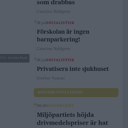
som drabbas
Catarina Wahlgren
28 jul
SOCIALISTISK
Förskolan är ingen
barnparkering!
Catarina Wahlgren
OTO: Camilla Åsvik
26 jul
SOCIALISTISK
Privatisera inte sjukhuset
Sverker Nyman
KONSERVATIVA LEDARE
08:10
KONSERVATIV
Miljöpartiets höjda
drivmedelspriser är hat