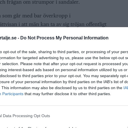
ch frågan om strumpor i sandaler.
n som går med bar överkropp i
visan i att män kan ta av sig tröjan offentligt
an göra utan att väcka reaktioner.
talje.se -
Do Not Process My Personal Information
n återkomst till gymmet och den efterföljande
to opt-out of the sale, sharing to third parties, or processing of your per
andas vardagsobservationer, sidospår och
formation for targeted advertising by us, please use the below opt-out s
samtal om sommarens små och stora bekymmer.
r selection. Please note that after your opt-out request is processed y
eing interest-based ads based on personal information utilized by us or
disclosed to third parties prior to your opt-out. You may separately opt-
losure of your personal information by third parties on the IAB’s list of
. This information may also be disclosed by us to third parties on the
IA
Participants
that may further disclose it to other third parties.
ANNONS
l Data Processing Opt Outs