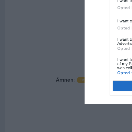
I want t
Opted 
I want t
Opted 
I want 
Advertis
Opted 
I want t
of my P
was col
Opted 
Ämnen:
norrtälje
norrtäljepod