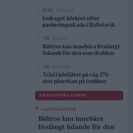
06:00
BLÅLJUS
Indraget körkort efter
parkeringsskada i Hallstavik
7/8
LEDARE
Bältros kan innebära livslångt
lidande för den som drabbas
7/8
NYHETER
Träd i körfältet på väg 276 –
stor påverkan på trafiken
SOCIALISTISKA LEDARE
7 aug
SOCIALISTISK
Bältros kan innebära
livslångt lidande för den