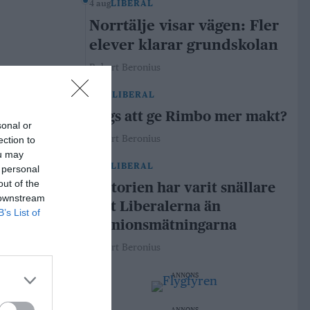
4 aug
LIBERAL
Norrtälje visar vägen: Fler
elever klarar grundskolan
Robert Beronius
29 jul
LIBERAL
Dags att ge Rimbo mer makt?
sonal or
Robert Beronius
ection to
ou may
21 jul
LIBERAL
 personal
out of the
Historien har varit snällare
 downstream
mot Liberalerna än
B’s List of
opinionsmätningarna
Robert Beronius
ANNONS
ANNONS