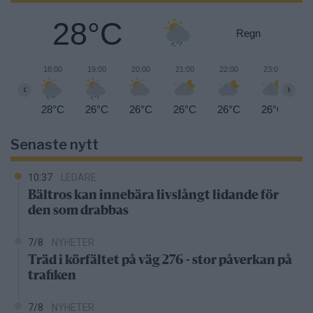
28°C
Regn
18:00
19:00
20:00
21:00
22:00
23:00
0
‹
›
28°C
26°C
26°C
26°C
26°C
26°C
2
Senaste nytt
10:37
LEDARE
Bältros kan innebära livslångt lidande för
den som drabbas
7/8
NYHETER
Träd i körfältet på väg 276 - stor påverkan på
trafiken
7/8
NYHETER