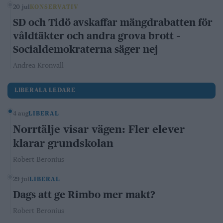
20 jul
KONSERVATIV
SD och Tidö avskaffar mängdrabatten för
våldtäkter och andra grova brott –
Socialdemokraterna säger nej
Andrea Kronvall
LIBERALA LEDARE
4 aug
LIBERAL
Norrtälje visar vägen: Fler elever
klarar grundskolan
Robert Beronius
29 jul
LIBERAL
Dags att ge Rimbo mer makt?
Robert Beronius