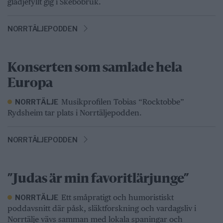
glädjefyllt gig i Skebobruk.
NORRTÄLJEPODDEN
Konserten som samlade hela
Europa
Musikprofilen Tobias “Rocktobbe”
NORRTÄLJE
Rydsheim tar plats i Norrtäljepodden.
NORRTÄLJEPODDEN
”Judas är min favoritlärjunge”
Ett småpratigt och humoristiskt
NORRTÄLJE
poddavsnitt där påsk, släktforskning och vardagsliv i
Norrtälje vävs samman med lokala spaningar och