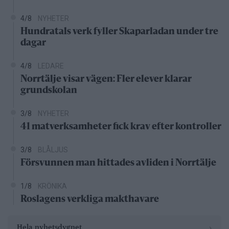
4/8
NYHETER
Hundratals verk fyller Skaparladan under tre
dagar
4/8
LEDARE
Norrtälje visar vägen: Fler elever klarar
grundskolan
3/8
NYHETER
41 matverksamheter fick krav efter kontroller
3/8
BLÅLJUS
Försvunnen man hittades avliden i Norrtälje
1/8
KRÖNIKA
Roslagens verkliga makthavare
›
Hela nyhetsdygnet