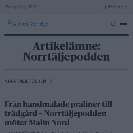
Skip
☀️
Fredag 7 aug. 2026
19° Norrtälje
to
content
Artikelämne:
Norrtäljepodden
NORRTÄLJEPODDEN
Från handmålade praliner till
trädgård – Norrtäljepodden
möter Malin Nord