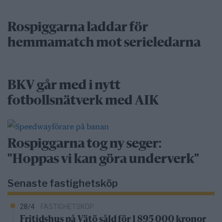
Rospiggarna laddar för
hemmamatch mot serieledarna
BKV går med i nytt
fotbollsnätverk med AIK
Rospiggarna tog ny seger:
"Hoppas vi kan göra underverk"
Senaste fastighetsköp
28/4
FASTIGHETSKÖP
Fritidshus på Vätö såld för 1 895 000 kronor