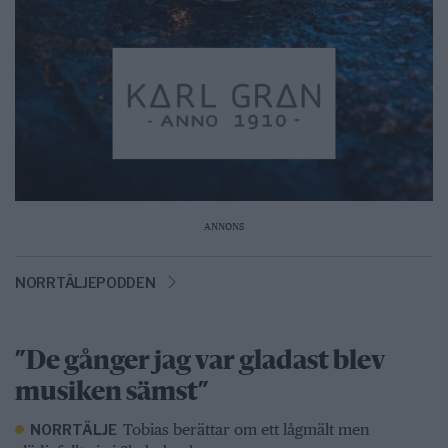
ANNONS
NORRTÄLJEPODDEN
”De gånger jag var gladast blev
musiken sämst”
Tobias berättar om ett lågmält men
NORRTÄLJE