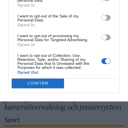
personal data.
Opted In
I want to opt-out of the Sale of my
Personal Data.
Så många är långtidsarbetslösa i
Opted In
Norrtälje
I want to opt-out of processing my
Personal Data for Targeted Advertising.
Opted In
I want to opt-out of Collection, Use,
Bino Drummond gör comeback -
Retention, Sale, and/or Sharing of my
Personal Data that Is Unrelated with the
tar plats i styrelse
Purposes for which it was collected.
Opted Out
CONFIRM
Säkerhetslösningar i Norrtälje – allt
fler väljer inbrottslarm,
kameraövervakning och passersystem
Sport