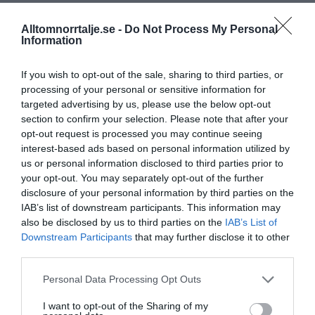
Kultur/Nöje
Alltomnorrtalje.se -
Do Not Process My Personal
Information
Punkfestivalen Byskvaller växer –
If you wish to opt-out of the sale, sharing to third parties, or
processing of your personal or sensitive information for
satsar på hela familjen
targeted advertising by us, please use the below opt-out
section to confirm your selection. Please note that after your
opt-out request is processed you may continue seeing
interest-based ads based on personal information utilized by
Gary Moore-veteran gästar
us or personal information disclosed to third parties prior to
Northbay Rovers i Norrtälje
your opt-out. You may separately opt-out of the further
disclosure of your personal information by third parties on the
IAB’s list of downstream participants. This information may
also be disclosed by us to third parties on the
IAB’s List of
”Vad händer på byn?” passerar 50
Downstream Participants
that may further disclose it to other
third parties.
000 medlemmar
Personal Data Processing Opt Outs
Näringsliv
I want to opt-out of the Sharing of my