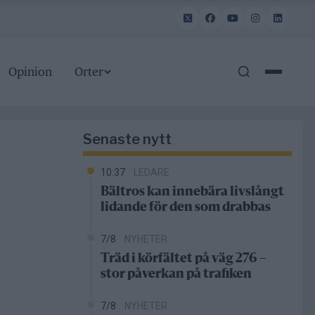
Opinion
Orter
Senaste nytt
10:37
LEDARE
Bältros kan innebära livslångt
lidande för den som drabbas
7/8
NYHETER
Träd i körfältet på väg 276 –
stor påverkan på trafiken
7/8
NYHETER