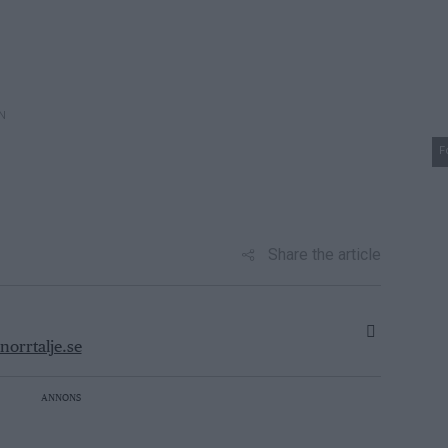
N
F
Share the article
orrtalje.se
ANNONS