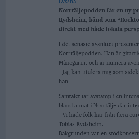
Lyssna
Norrtäljepodden får en ny 
Rydsheim, känd som “Rocktob
direkt med både lokala pers
I det senaste avsnittet present
Norrtäljepodden. Han är gitar
Månegarm, och är numera även 
– Jag kan titulera mig som sidek
han.
Samtalet tar avstamp i en inten
bland annat i Norrtälje där int
– Vi hade folk här från flera eur
Tobias Rydsheim.
Bakgrunden var en stödkonsert e