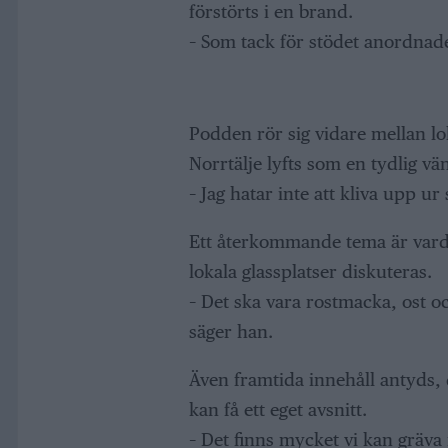
förstörts i en brand.
– Som tack för stödet anordnade v
Podden rör sig vidare mellan l
Norrtälje lyfts som en tydlig v
– Jag hatar inte att kliva upp u
Ett återkommande tema är vardags
lokala glassplatser diskuteras.
– Det ska vara rostmacka, ost oc
säger han.
Även framtida innehåll antyds, 
kan få ett eget avsnitt.
– Det finns mycket vi kan gräva