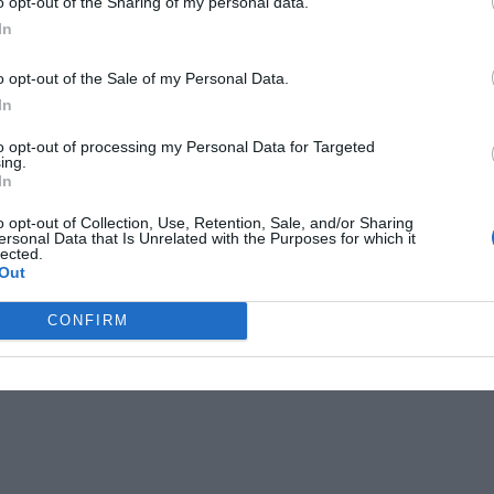
o opt-out of the Sharing of my personal data.
In
o opt-out of the Sale of my Personal Data.
In
to opt-out of processing my Personal Data for Targeted
ing.
rrtäljepodden
podd
tobias rydsheim
In
o opt-out of Collection, Use, Retention, Sale, and/or Sharing
ersonal Data that Is Unrelated with the Purposes for which it
lected.
Out
CONFIRM