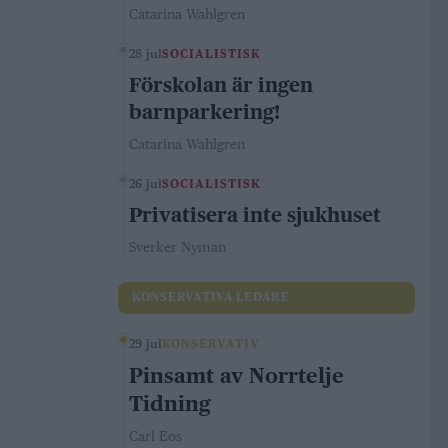
Catarina Wahlgren
28 jul
SOCIALISTISK
Förskolan är ingen
barnparkering!
Catarina Wahlgren
26 jul
SOCIALISTISK
Privatisera inte sjukhuset
Sverker Nyman
KONSERVATIVA LEDARE
29 jul
KONSERVATIV
Pinsamt av Norrtelje
Tidning
Carl Eos