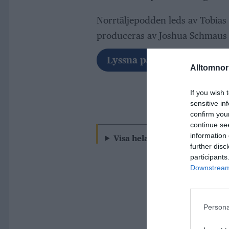
Norrtäljepodden leds av Tobias
produceras av Joshua Schmaus o
Lyssna på Spotify
Alltomnorr
If you wish 
sensitive in
confirm you
continue se
information 
Visa hela transkriberingen
further disc
participants
Downstream 
Persona