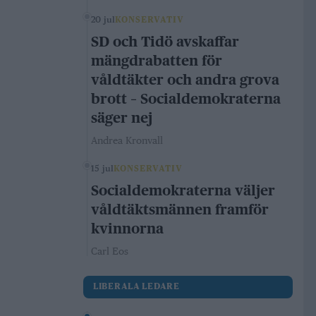
20 jul
KONSERVATIV
SD och Tidö avskaffar
mängdrabatten för
våldtäkter och andra grova
brott – Socialdemokraterna
säger nej
Andrea Kronvall
15 jul
KONSERVATIV
Socialdemokraterna väljer
våldtäktsmännen framför
kvinnorna
Carl Eos
LIBERALA LEDARE