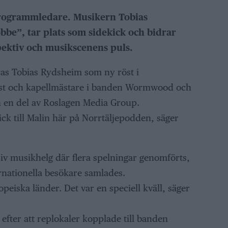
programmledare. Musikern Tobias
be”, tar plats som sidekick och bidrar
pektiv och musikscenens puls.
eras Tobias Rydsheim som ny röst i
rist och kapellmästare i banden Wormwood och
en del av Roslagen Media Group.
ick till Malin här på Norrtäljepodden, säger
siv musikhelg där flera spelningar genomförts,
ernationella besökare samlades.
opeiska länder. Det var en speciell kväll, säger
fter att replokaler kopplade till banden