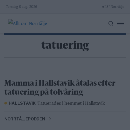
Skip
☀️
Torsdag 6 aug. 2026
18° Norrtälje
to
content
tatuering
Mamma i Hallstavik åtalas efter
tatuering på tolvåring
Tatuerades i hemmet i Hallstavik
HALLSTAVIK
NORRTÄLJEPODDEN