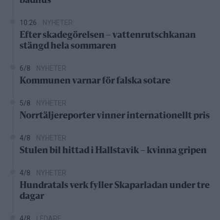
badhus
10:26
NYHETER
Efter skadegörelsen – vattenrutschkanan
stängd hela sommaren
6/8
NYHETER
Kommunen varnar för falska sotare
5/8
NYHETER
Norrtäljereporter vinner internationellt pris
4/8
NYHETER
Stulen bil hittad i Hallstavik – kvinna gripen
4/8
NYHETER
Hundratals verk fyller Skaparladan under tre
dagar
4/8
LEDARE