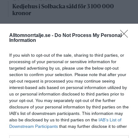
Kedjehus i Solbacka såld för 3 100 000
kronor
Nystartade bolag
Alltomnorrtalje.se -
Do Not Process My Personal
Information
27/4
NYA BOLAG
KGT Fastighet AB registrerat –
If you wish to opt-out of the sale, sharing to third parties, or
fastighetsbolag i Rimbo
processing of your personal or sensitive information for
targeted advertising by us, please use the below opt-out
16/4
NYA BOLAG
section to confirm your selection. Please note that after your
Panthalassa Åre AB registrerat –
opt-out request is processed you may continue seeing
fastighetsförvaltning i Yxlan
interest-based ads based on personal information utilized by
us or personal information disclosed to third parties prior to
25/3
NYA BOLAG
your opt-out. You may separately opt-out of the further
Nytt fastighetsförvaltningsbolag registerat i
disclosure of your personal information by third parties on the
Norrtälje
IAB’s list of downstream participants. This information may
also be disclosed by us to third parties on the
IAB’s List of
Downstream Participants
that may further disclose it to other
25/3
NYA BOLAG
third parties.
Trålen 24 AB registrerat