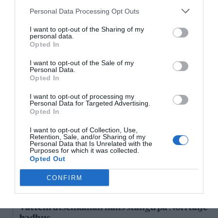
Personal Data Processing Opt Outs
18/3
NYA BOLAG
I want to opt-out of the Sharing of my
NordHem Måleri AB registrerat –
personal data.
måleriföretag i Norrtälje
Opted In
Lokalt väder
I want to opt-out of the Sale of my
Personal Data.
Opted In
29°C
Duggregn
I want to opt-out of processing my
Personal Data for Targeted Advertising.
Opted In
19:00
20:00
21:00
22:00
23:00
00:00
0
I want to opt-out of Collection, Use,
‹
›
Retention, Sale, and/or Sharing of my
Personal Data that Is Unrelated with the
29°C
28°C
27°C
27°C
26°C
26°C
2
Purposes for which it was collected.
Opted Out
Senaste nytt
CONFIRM
11:25
NYHETER
Vattenrutschkanan hålls stängd på Norrtälje