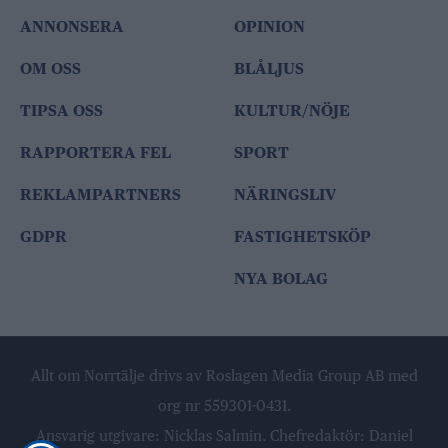
ANNONSERA
OPINION
OM OSS
BLÅLJUS
TIPSA OSS
KULTUR/NÖJE
RAPPORTERA FEL
SPORT
REKLAMPARTNERS
NÄRINGSLIV
GDPR
FASTIGHETSKÖP
NYA BOLAG
Allt om Norrtälje drivs av Roslagen Media Group AB med
org nr 559301-0431.
Ansvarig utgivare: Nicklas Salmin. Chefredaktör: Daniel