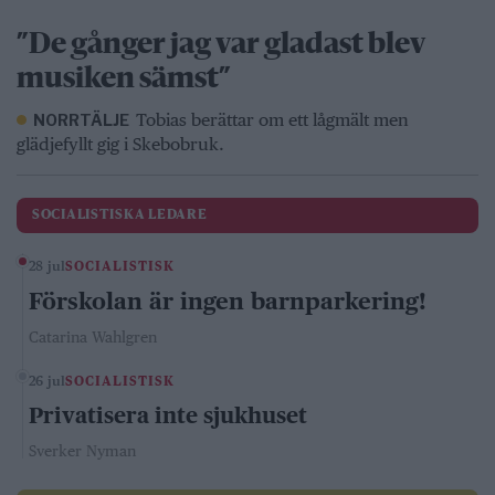
”De gånger jag var gladast blev
musiken sämst”
Tobias berättar om ett lågmält men
NORRTÄLJE
glädjefyllt gig i Skebobruk.
SOCIALISTISKA LEDARE
28 jul
SOCIALISTISK
Förskolan är ingen barnparkering!
Catarina Wahlgren
26 jul
SOCIALISTISK
Privatisera inte sjukhuset
Sverker Nyman