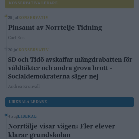
KONSERVATIVA LEDARE
29 jul
KONSERVATIV
Pinsamt av Norrtelje Tidning
Carl Eos
20 jul
KONSERVATIV
SD och Tidö avskaffar mängdrabatten för
våldtäkter och andra grova brott –
Socialdemokraterna säger nej
Andrea Kronvall
LIBERALA LEDARE
4 aug
LIBERAL
Norrtälje visar vägen: Fler elever
klarar grundskolan