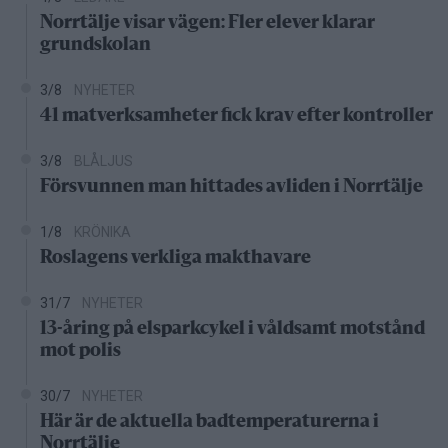
Norrtälje visar vägen: Fler elever klarar
grundskolan
3/8
NYHETER
41 matverksamheter fick krav efter kontroller
3/8
BLÅLJUS
Försvunnen man hittades avliden i Norrtälje
1/8
KRÖNIKA
Roslagens verkliga makthavare
31/7
NYHETER
13-åring på elsparkcykel i våldsamt motstånd
mot polis
30/7
NYHETER
Här är de aktuella badtemperaturerna i
Norrtälje