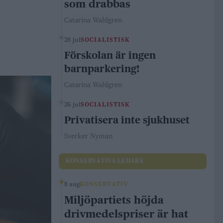
som drabbas
Catarina Wahlgren
28 jul
SOCIALISTISK
Förskolan är ingen
barnparkering!
Catarina Wahlgren
26 jul
SOCIALISTISK
Privatisera inte sjukhuset
Sverker Nyman
KONSERVATIVA LEDARE
8 aug
KONSERVATIV
Miljöpartiets höjda
drivmedelspriser är hat