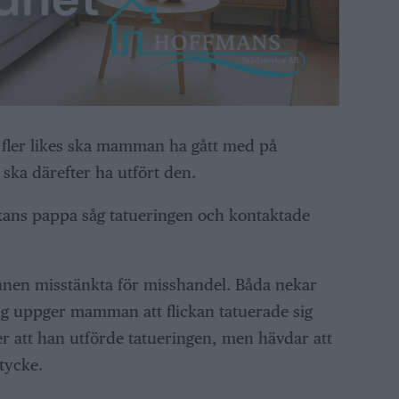
gt fler likes ska mamman ha gått med på
ka därefter ha utfört den.
kans pappa såg tatueringen och kontaktade
en misstänkta för misshandel. Båda nekar
ning uppger mamman att flickan tatuerade sig
 att han utförde tatueringen, men hävdar att
ycke.