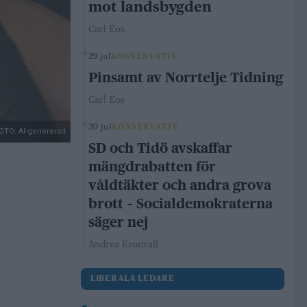
mot landsbygden
Carl Eos
29 jul
KONSERVATIV
Pinsamt av Norrtelje Tidning
Carl Eos
20 jul
KONSERVATIV
OTO: AI-genererad
SD och Tidö avskaffar
mängdrabatten för
våldtäkter och andra grova
brott – Socialdemokraterna
säger nej
Andrea Kronvall
LIBERALA LEDARE