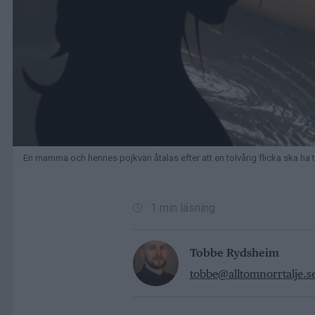
En mamma och hennes pojkvän åtalas efter att en tolvårig flicka ska ha t
1 min läsning
Tobbe Rydsheim
tobbe@alltomnorrtalje.s