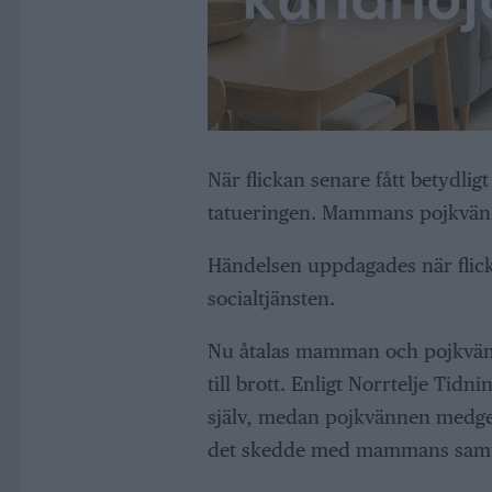
När flickan senare fått betydli
tatueringen. Mammans pojkvän s
Händelsen uppdagades när flic
socialtjänsten.
Nu åtalas mamman och pojkvänn
till brott. Enligt Norrtelje Tid
själv, medan pojkvännen medger
det skedde med mammans samt