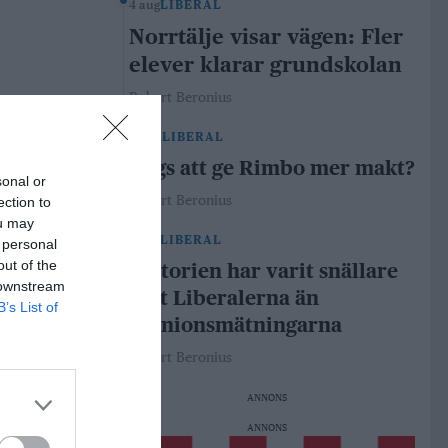
4 aug
LIBERAL
Norrtälje visar vägen: Fler
elever klarar grundskolan
Robert Beronius
29 jul
LIBERAL
Dags att ge Rimbo mer makt?
sonal or
Robert Beronius
ection to
ou may
21 jul
LIBERAL
 personal
out of the
Historien har varit snällare
 downstream
mot Liberalerna än
B’s List of
opinionsmätningarna
Robert Beronius
ANNONS
ANNONS