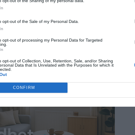
o opt-out of the Sharing of my personal data.
k. Enligt uppgifter till polisen ska
In
n av en Tiktok-utmaning. Det rapporterar
o opt-out of the Sale of my Personal Data.
örst med nyheten.
In
n gång mellan februari och mars i år.
to opt-out of processing my Personal Data for Targeted
ing.
In
de flickan sin mamma hur många likes hon
o opt-out of Collection, Use, Retention, Sale, and/or Sharing
 tatuera sig. Mamman ska ha svarat 10 000.
ersonal Data that Is Unrelated with the Purposes for which it
lected.
Out
ANNONS
CONFIRM