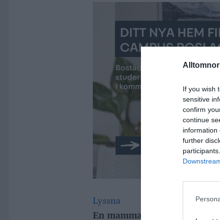
Alltomnorr
If you wish 
sensitive in
confirm you
continue se
information 
further disc
participants
Downstream 
Persona
Lyssna
En mamma och hennes pojkvän 