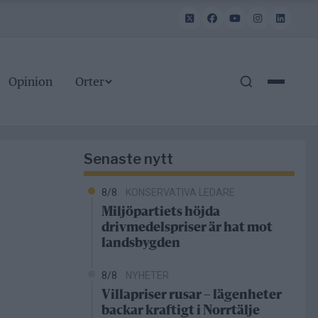
Opinion
Orter
Senaste nytt
8/8
KONSERVATIVA LEDARE
Miljöpartiets höjda
drivmedelspriser är hat mot
landsbygden
8/8
NYHETER
Villapriser rusar – lägenheter
backar kraftigt i Norrtälje