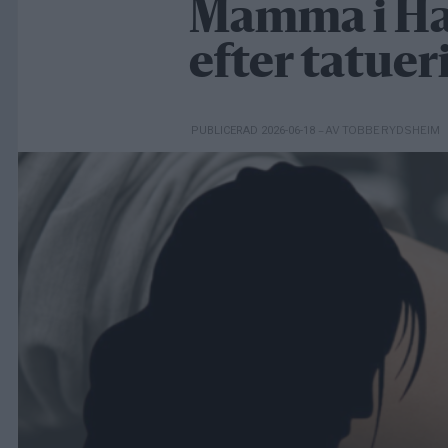
Mamma i Hal
efter tatuer
– AV TOBBE RYDSHEIM
PUBLICERAD 2026-06-18