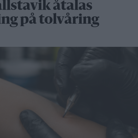
lstavik åtalas
ing på tolvåring