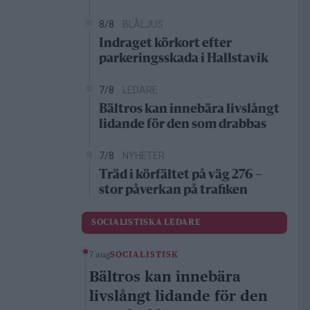
8/8
BLÅLJUS
Indraget körkort efter
parkeringsskada i Hallstavik
7/8
LEDARE
Bältros kan innebära livslångt
lidande för den som drabbas
7/8
NYHETER
Träd i körfältet på väg 276 –
stor påverkan på trafiken
SOCIALISTISKA LEDARE
7 aug
SOCIALISTISK
Bältros kan innebära
livslångt lidande för den