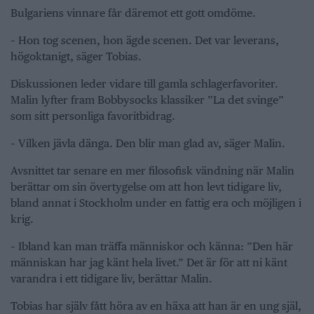
Bulgariens vinnare får däremot ett gott omdöme.
– Hon tog scenen, hon ägde scenen. Det var leverans,
högoktanigt, säger Tobias.
Diskussionen leder vidare till gamla schlagerfavoriter.
Malin lyfter fram Bobbysocks klassiker ”La det svinge”
som sitt personliga favoritbidrag.
– Vilken jävla dänga. Den blir man glad av, säger Malin.
Avsnittet tar senare en mer filosofisk vändning när Malin
berättar om sin övertygelse om att hon levt tidigare liv,
bland annat i Stockholm under en fattig era och möjligen i
krig.
– Ibland kan man träffa människor och känna: ”Den här
människan har jag känt hela livet.” Det är för att ni känt
varandra i ett tidigare liv, berättar Malin.
Tobias har själv fått höra av en häxa att han är en ung själ,