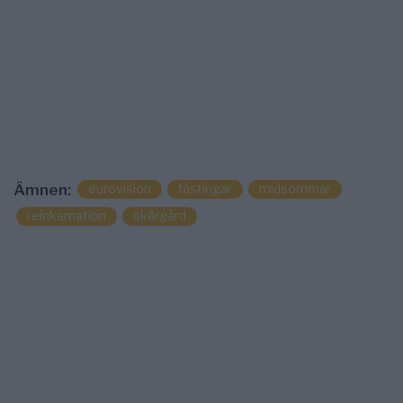
eurovision
fästingar
midsommar
Ämnen:
reinkarnation
skärgård