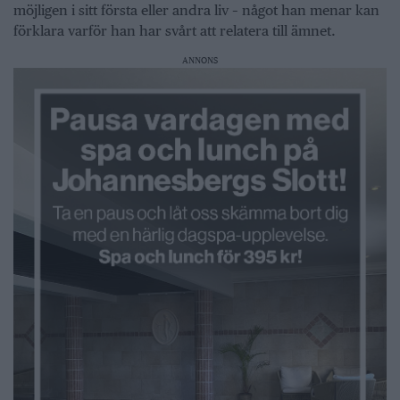
möjligen i sitt första eller andra liv – något han menar kan
förklara varför han har svårt att relatera till ämnet.
ANNONS