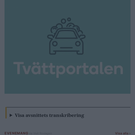
Visa avsnittets transkribering