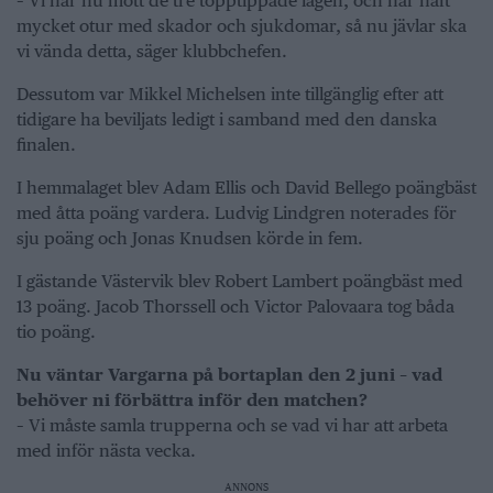
– Vi har nu mött de tre topptippade lagen, och har haft
mycket otur med skador och sjukdomar, så nu jävlar ska
vi vända detta, säger klubbchefen.
Dessutom var Mikkel Michelsen inte tillgänglig efter att
tidigare ha beviljats ledigt i samband med den danska
finalen.
I hemmalaget blev Adam Ellis och David Bellego poängbäst
med åtta poäng vardera. Ludvig Lindgren noterades för
sju poäng och Jonas Knudsen körde in fem.
I gästande Västervik blev Robert Lambert poängbäst med
13 poäng. Jacob Thorssell och Victor Palovaara tog båda
tio poäng.
Nu väntar Vargarna på bortaplan den 2 juni – vad
behöver ni förbättra inför den matchen?
– Vi måste samla trupperna och se vad vi har att arbeta
med inför nästa vecka.
ANNONS