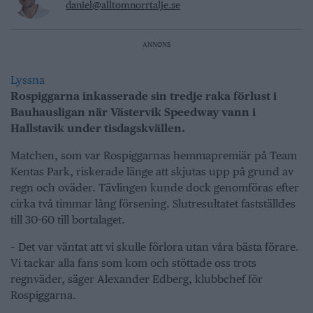
daniel@alltomnorrtalje.se
ANNONS
Lyssna
Rospiggarna inkasserade sin tredje raka förlust i
Bauhausligan när
Västervik Speedway
vann i
Hallstavik under tisdagskvällen.
Matchen, som var Rospiggarnas hemmapremiär på Team
Kentas Park, riskerade länge att skjutas upp på grund av
regn och oväder. Tävlingen kunde dock genomföras efter
cirka två timmar lång försening. Slutresultatet fastställdes
till 30-60 till bortalaget.
– Det var väntat att vi skulle förlora utan våra bästa förare.
Vi tackar alla fans som kom och stöttade oss trots
regnväder, säger Alexander Edberg, klubbchef för
Rospiggarna.