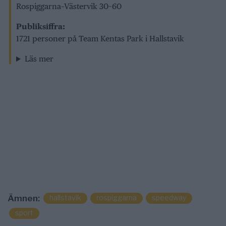
Rospiggarna–Västervik 30–60
Publiksiffra:
1721 personer på Team Kentas Park i Hallstavik
Läs mer
hallstavik
rospiggarna
speedway
Ämnen:
sport