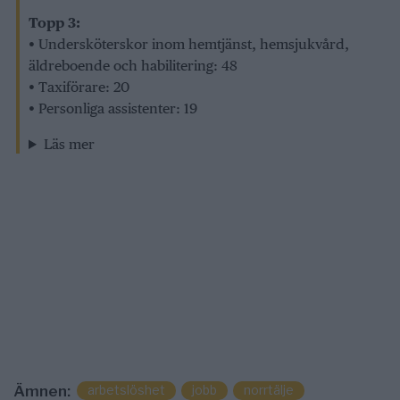
Topp 3:
• Undersköterskor inom hemtjänst, hemsjukvård,
äldreboende och habilitering: 48
• Taxiförare: 20
• Personliga assistenter: 19
Läs mer
arbetslöshet
jobb
norrtälje
Ämnen: