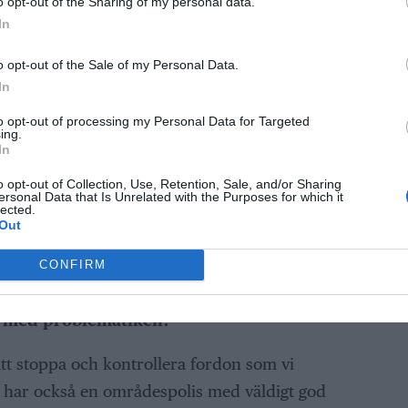
o opt-out of the Sharing of my personal data.
In
o opt-out of the Sale of my Personal Data.
In
to opt-out of processing my Personal Data for Targeted
ing.
In
 frågan genom tips från allmänheten, skolan
o opt-out of Collection, Use, Retention, Sale, and/or Sharing
ersonal Data that Is Unrelated with the Purposes for which it
betet.
lected.
Out
n Dagerman, polisassistent vid LPO Norrtälje,
CONFIRM
n med problematiken?
att stoppa och kontrollera fordon som vi
i har också en områdespolis med väldigt god