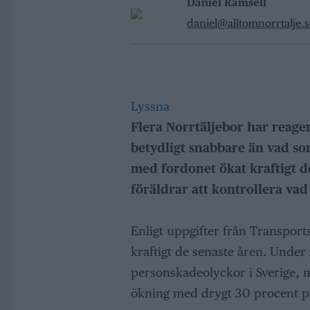
Daniel Rämsell
daniel@alltomnorrtalje.s
Lyssna
Flera Norrtäljebor har reage
betydligt snabbare än vad som
med fordonet ökat kraftigt 
föräldrar att kontrollera vad 
Enligt uppgifter från Transport
kraftigt de senaste åren. Under
personskadeolyckor i Sverige, me
ökning med drygt 30 procent på