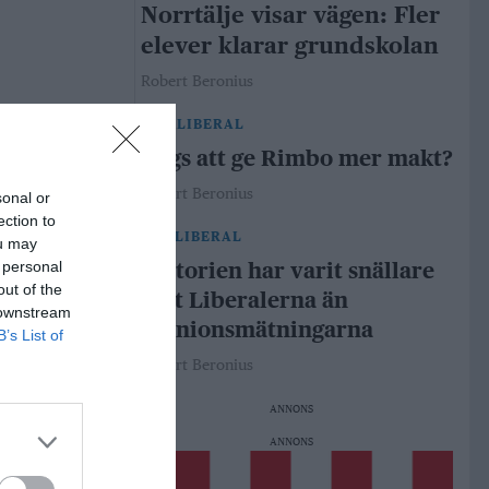
Norrtälje visar vägen: Fler
elever klarar grundskolan
Robert Beronius
29 jul
LIBERAL
Dags att ge Rimbo mer makt?
Robert Beronius
sonal or
ection to
21 jul
LIBERAL
ou may
 personal
Historien har varit snällare
out of the
mot Liberalerna än
 downstream
opinionsmätningarna
B’s List of
Robert Beronius
ANNONS
ANNONS