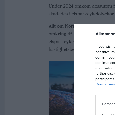
Under 2024 omkom dessutom fe
skadades i elsparkcykelolyckor.
Allt om Norrtälje har fått fler
omkring 45 kilometer i timmen, o
Alltomnorr
elsparkcykel har en maxhastigh
If you wish 
hastighetsbegränsningen ligger
sensitive in
confirm you
continue se
information 
further disc
participants
Downstream 
Persona