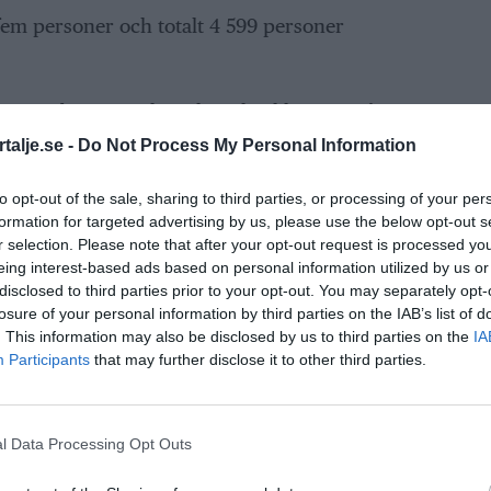
m personer och totalt 4 599 personer
a tips om barn som kör elsparkcyklar som går
ch i ett fall uppgifter om ett barn vars
talje.se -
Do Not Process My Personal Information
et på 90 kilometer i timmen. Den lagliga
to opt-out of the sale, sharing to third parties, or processing of your per
 på 20 kilometer i timmen.
formation for targeted advertising by us, please use the below opt-out s
r selection. Please note that after your opt-out request is processed y
ANNONS
eing interest-based ads based on personal information utilized by us or
disclosed to third parties prior to your opt-out. You may separately opt-
losure of your personal information by third parties on the IAB’s list of
. This information may also be disclosed by us to third parties on the
IA
Participants
that may further disclose it to other third parties.
l Data Processing Opt Outs