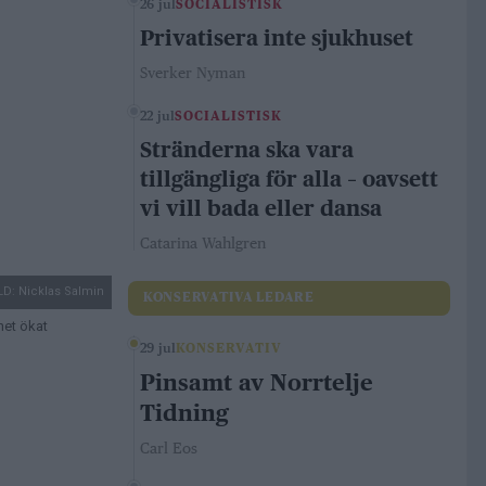
26 jul
SOCIALISTISK
Privatisera inte sjukhuset
Sverker Nyman
22 jul
SOCIALISTISK
Stränderna ska vara
tillgängliga för alla – oavsett
vi vill bada eller dansa
Catarina Wahlgren
LD: Nicklas Salmin
KONSERVATIVA LEDARE
net ökat
29 jul
KONSERVATIV
Pinsamt av Norrtelje
Tidning
Carl Eos