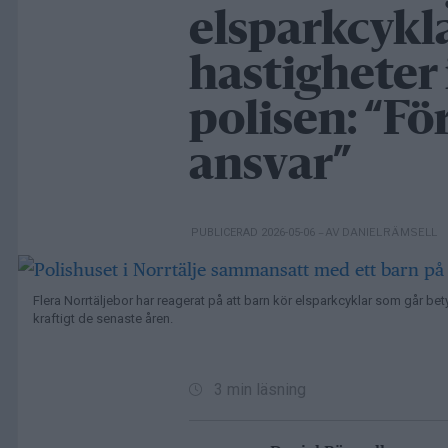
elsparkcykla
hastigheter 
polisen: “Fö
ansvar”
– AV DANIEL RÄMSELL
PUBLICERAD 2026-05-06
Flera Norrtäljebor har reagerat på att barn kör elsparkcyklar som går bet
kraftigt de senaste åren.
3 min läsning