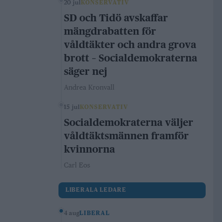
20 jul
KONSERVATIV
SD och Tidö avskaffar
mängdrabatten för
våldtäkter och andra grova
brott – Socialdemokraterna
säger nej
Andrea Kronvall
15 jul
KONSERVATIV
Socialdemokraterna väljer
våldtäktsmännen framför
kvinnorna
Carl Eos
LIBERALA LEDARE
4 aug
LIBERAL