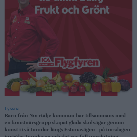
Lyssna
Barn från Norrtälje kommun har tillsammans med
en konstnärsgrupp skapat glada skolvägar genom
konst i två tunnlar längs Estunavägen - på torsdagen
invigdes tunnlarna och det var full uppslutning.