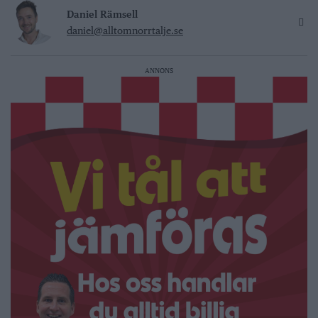
Daniel Rämsell
daniel@alltomnorrtalje.se
ANNONS