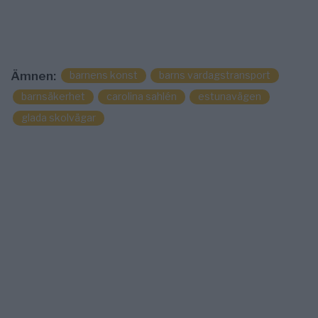
barnens konst
barns vardagstransport
Ämnen:
barnsäkerhet
carolina sahlén
estunavägen
glada skolvägar