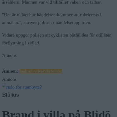
årsåldern. Mannen var vid tillfället vaken och talbar.
"Det är oklart hur händelsen kommer att rubriceras i
anmälan.", skriver polisen i händelserapporten.
Vidare uppger polisen att cyklisten bötfälldes för otillåten
förflyttning i sidled.
Annons
Ämnen:
Blåljus
Olycka
Polis
Rimbo
Annons
Blåljus
Brand i villa på Blidö