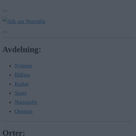
Avdelning:
Nyheter
Blåljus
Kultur
Sport
Näringsliv
Opinion
Orter: