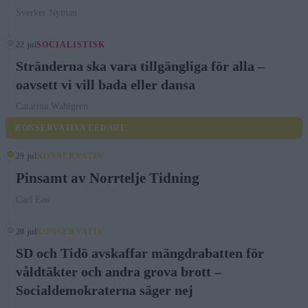
Sverker Nyman
22 jul
SOCIALISTISK
Stränderna ska vara tillgängliga för alla –
oavsett vi vill bada eller dansa
Catarina Wahlgren
KONSERVATIVA LEDARE
29 jul
KONSERVATIV
Pinsamt av Norrtelje Tidning
Carl Eos
20 jul
KONSERVATIV
SD och Tidö avskaffar mängdrabatten för
våldtäkter och andra grova brott –
Socialdemokraterna säger nej