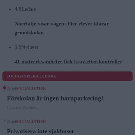
4/8
Ledare
Norrtälje visar vägen: Fler elever klarar
grundskolan
3/8
Nyheter
41 matverksamheter fick krav efter kontroller
SOCIALISTISKA LEDARE
28 jul
SOCIALISTISK
Förskolan är ingen barnparkering!
Catarina Wahlgren
26 jul
SOCIALISTISK
Privatisera inte sjukhuset