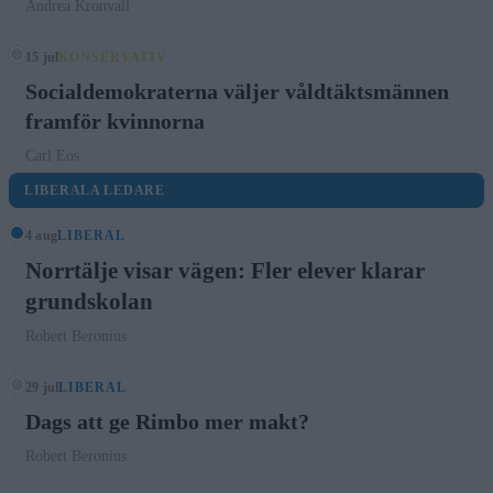
Andrea Kronvall
15 jul
KONSERVATIV
Socialdemokraterna väljer våldtäktsmännen
framför kvinnorna
Carl Eos
LIBERALA LEDARE
4 aug
LIBERAL
Norrtälje visar vägen: Fler elever klarar
grundskolan
Robert Beronius
29 jul
LIBERAL
Dags att ge Rimbo mer makt?
Robert Beronius