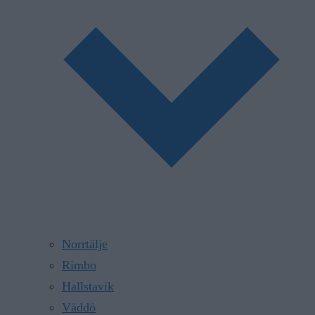
Norrtälje
Rimbo
Hallstavik
Väddö