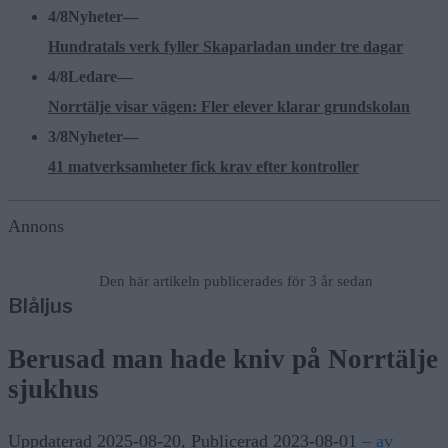
4/8
Nyheter
—
Hundratals verk fyller Skaparladan under tre dagar
4/8
Ledare
—
Norrtälje visar vägen: Fler elever klarar grundskolan
3/8
Nyheter
—
41 matverksamheter fick krav efter kontroller
Annons
Den här artikeln publicerades för 3 år sedan
Blåljus
Berusad man hade kniv på Norrtälje
sjukhus
Uppdaterad 2025-08-20
,
Publicerad 2023-08-01
– av