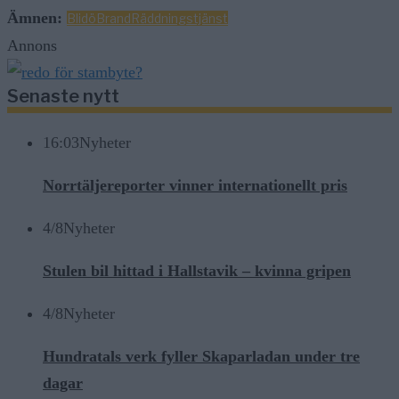
Ämnen:
Blidö
Brand
Räddningstjänst
Annons
Senaste nytt
16:03
Nyheter
Norrtäljereporter vinner internationellt pris
4/8
Nyheter
Stulen bil hittad i Hallstavik – kvinna gripen
4/8
Nyheter
Hundratals verk fyller Skaparladan under tre
dagar