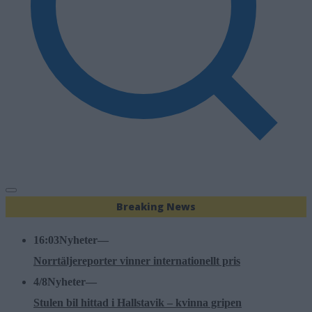
Breaking News
16:03
Nyheter
—
Norrtäljereporter vinner internationellt pris
4/8
Nyheter
—
Stulen bil hittad i Hallstavik – kvinna gripen