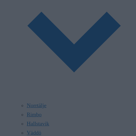
Norrtälje
Rimbo
Hallstavik
Väddö