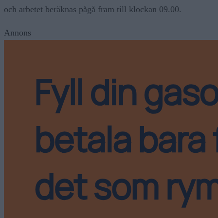
och arbetet beräknas pågå fram till klockan 09.00.
Annons