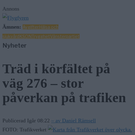
Annons
Ämnen:
Avgifter
Hälsa och
sjukvård
KSON
Trygghet
Vänsterpartiet
Nyheter
Träd i körfältet på
väg 276 – stor
påverkan på trafiken
Publicerad Igår 08:22
– av Daniel Rämsell
FOTO: Trafikverket