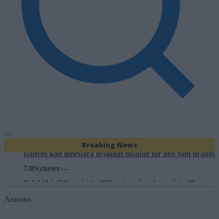
6/8
Nyheter
—
Efter skadegörelsen – vattenrutschkanan stängd hela
sommaren
7/8
Ledare
—
Bältros kan innebära livslångt lidande för den som drabba
7/8
Nyheter
—
Breaking News
Träd i körfältet på väg 276 – stor påverkan på trafiken
7/8
Nyheter
—
Lukas Söderholm gör egen konsert på Roslagsteatern
6/8
Nyheter
—
Annons
Vattenrutschkanan hålls stängd på Norrtälje badhus