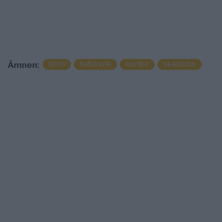
björn
hallstavik
rovdjur
skandobs
Ämnen: