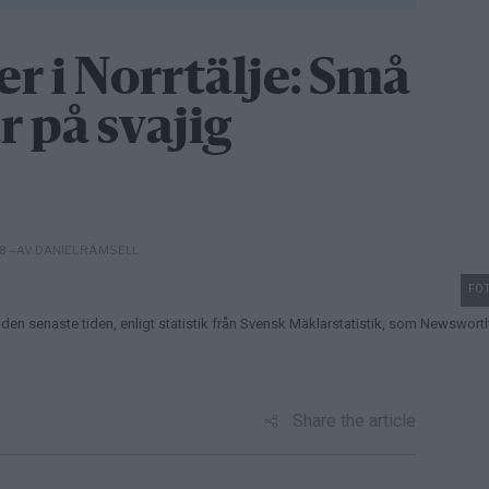
r i Norrtälje: Små
 på svajig
– AV DANIEL RÄMSELL
28
FOT
den senaste tiden, enligt statistik från Svensk Mäklarstatistik, som Newswort
Share the article