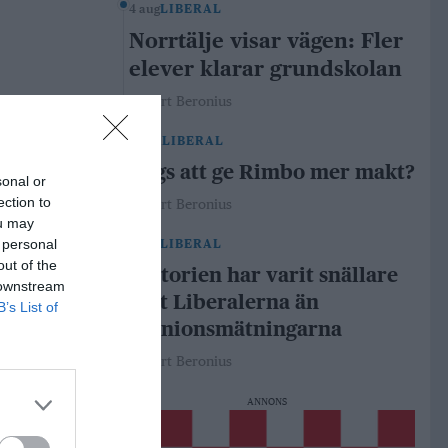
4 aug
LIBERAL
Norrtälje visar vägen: Fler
elever klarar grundskolan
Robert Beronius
29 jul
LIBERAL
Dags att ge Rimbo mer makt?
sonal or
ection to
Robert Beronius
ou may
 personal
21 jul
LIBERAL
out of the
Historien har varit snällare
 downstream
mot Liberalerna än
B’s List of
opinionsmätningarna
Robert Beronius
ANNONS