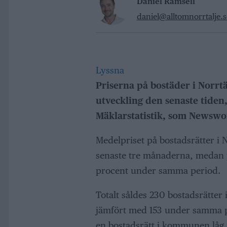
Daniel Rämsell
daniel@alltomnorrtalje.s
Lyssna
Priserna på bostäder i Norrt
utveckling den senaste tiden, 
Mäklarstatistik, som Newswo
Medelpriset på bostadsrätter i 
senaste tre månaderna, medan p
procent under samma period.
Totalt såldes 230 bostadsrätter
jämfört med 153 under samma pe
en bostadsrätt i kommunen låg 