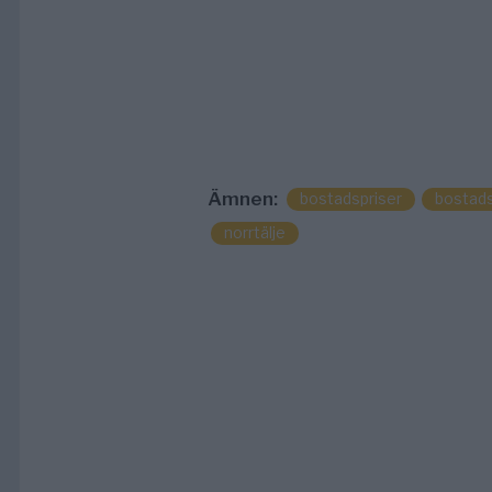
Ämnen:
bostadspriser
bostads
norrtälje