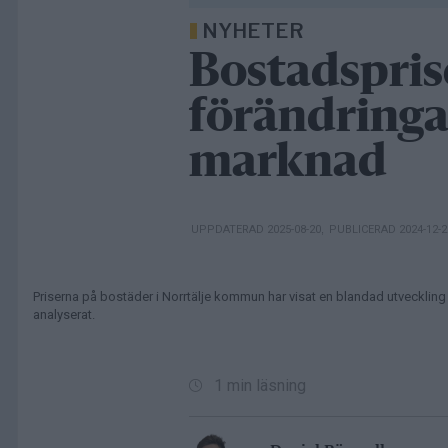
NYHETER
Bostadsprise
förändringar
marknad
UPPDATERAD 2025-08-20
,
PUBLICERAD 2024-12-
Priserna på bostäder i Norrtälje kommun har visat en blandad utveckling 
analyserat.
1 min läsning