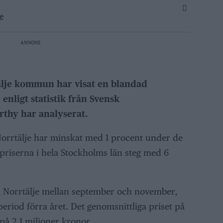
e
ANNONS
älje kommun har visat en blandad
enligt statistik från Svensk
rthy har analyserat.
Norrtälje har minskat med 1 procent under de
riserna i hela Stockholms län steg med 6
 i Norrtälje mellan september och november,
riod förra året. Det genomsnittliga priset på
på 2,1 miljoner kronor.