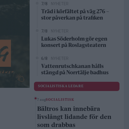
7/8
NYHETER
Träd i körfältet på väg 276 –
stor påverkan på trafiken
7/8
NYHETER
Lukas Söderholm gör egen
konsert på Roslagsteatern
6/8
NYHETER
Vattenrutschkanan hålls
stängd på Norrtälje badhus
SOCIALISTISKA LEDARE
7 aug
SOCIALISTISK
Bältros kan innebära
livslångt lidande för den
som drabbas