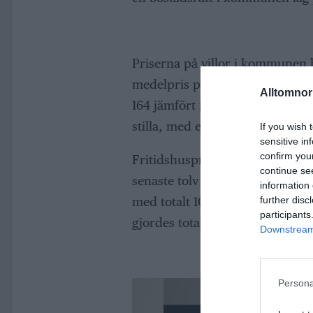
Priserna på villor i kommunen 
medelpris på 3,8 miljoner kronor
Alltomnorr
164 jämfört med förra året. I he
stilla, med ett genomsnittligt pr
If you wish 
sensitive in
confirm you
Fritidshuspriserna i Norrtälj
continue se
senaste tolv månaderna. Det gen
information 
further disc
med totalt 108 försäljningar m
participants
gjordes totalt 68 affärer unde
Downstream 
Persona