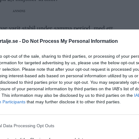
ANNONS
har varit stabil under samma period, med ett
. Antalet villaförsäljningar ökade från 134 till
talje.se -
Do Not Process My Personal Information
la Stockholms län stod villapriserna också
is på 7,3 miljoner kronor.
to opt-out of the sale, sharing to third parties, or processing of your per
formation for targeted advertising by us, please use the below opt-out s
r selection. Please note that after your opt-out request is processed y
e kommun ökade med 2 procent under de
eing interest-based ads based on personal information utilized by us or
omsnittliga priset låg på 2,6 miljoner kronor,
disclosed to third parties prior to your opt-out. You may separately opt-
losure of your personal information by third parties on the IAB’s list of
ellan september och november. Förra året
. This information may also be disclosed by us to third parties on the
IA
r samma mätperiod.
Participants
that may further disclose it to other third parties.
ANNONS
l Data Processing Opt Outs