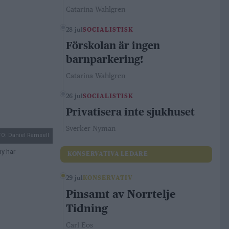
Catarina Wahlgren
28 jul
SOCIALISTISK
Förskolan är ingen
barnparkering!
Catarina Wahlgren
26 jul
SOCIALISTISK
Privatisera inte sjukhuset
Sverker Nyman
O: Daniel Rämsell
hy har
KONSERVATIVA LEDARE
29 jul
KONSERVATIV
Pinsamt av Norrtelje
Tidning
Carl Eos