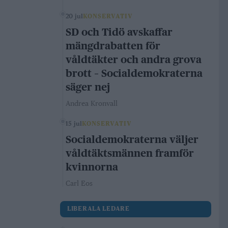
20 jul
KONSERVATIV
SD och Tidö avskaffar
mängdrabatten för
våldtäkter och andra grova
brott – Socialdemokraterna
säger nej
Andrea Kronvall
15 jul
KONSERVATIV
Socialdemokraterna väljer
våldtäktsmännen framför
kvinnorna
Carl Eos
LIBERALA LEDARE