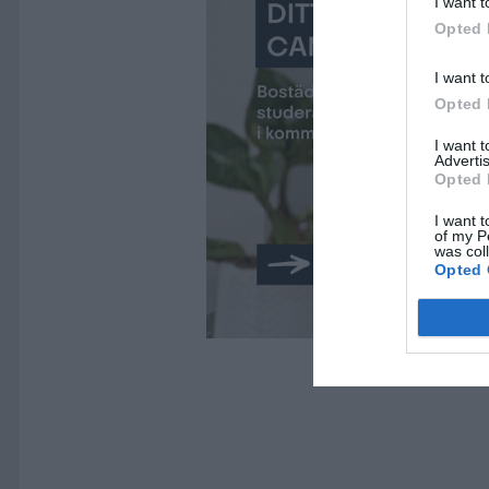
I want t
Opted 
I want t
Opted 
I want 
Advertis
Opted 
I want t
of my P
was col
Opted 