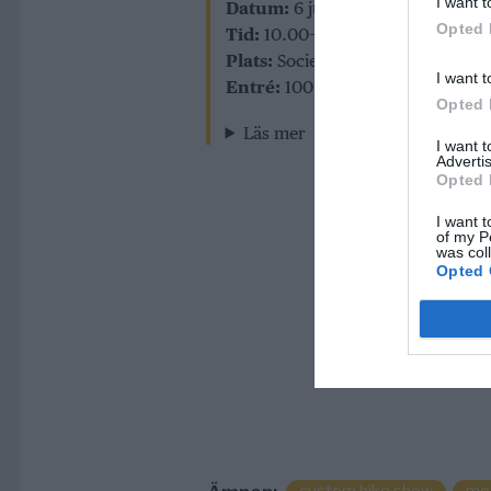
I want t
Datum:
6 juni
Opted 
Tid:
10.00–17.00
Plats:
Societetsparken
I want t
Entré:
100 kronor (betalas på pla
Opted 
Läs mer
I want 
Advertis
Opted 
I want t
of my P
was col
Opted 
custom bike show
mot