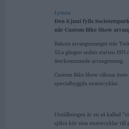
Lyssna
Den 6 juni fylls Societetspa
när Custom Bike Show arrange
Bakom arrangemanget står Twin
52:a gången sedan starten 1971 o
återkommande arrangemang.
Custom Bike Show räknas även s
specialbyggda motorcyklar.
Utställningen är en så kallad ”r
själva kör sina motorcyklar till 