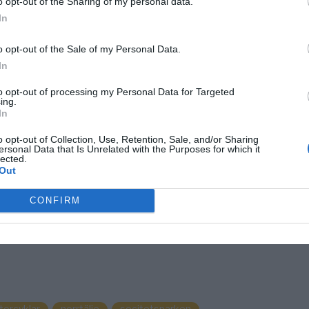
o opt-out of the Sharing of my personal data.
In
o opt-out of the Sale of my Personal Data.
ts)
In
to opt-out of processing my Personal Data for Targeted
ing.
In
o opt-out of Collection, Use, Retention, Sale, and/or Sharing
ersonal Data that Is Unrelated with the Purposes for which it
lected.
Out
CONFIRM
orcyklar
norrtälje
socitetsparken