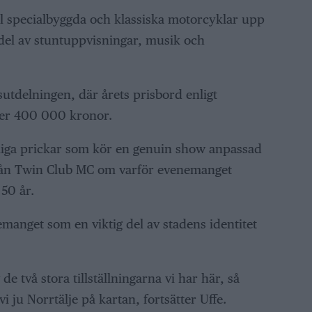
al specialbyggda och klassiska motorcyklar upp
 del av stuntuppvisningar, musik och
utdelningen, där årets prisbord enligt
ver 400 000 kronor.
gliga prickar som kör en genuin show anpassad
 från Twin Club MC om varför evenemanget
 50 år.
manget som en viktig del av stadens identitet
e två stora tillställningarna vi har här, så
 ju Norrtälje på kartan, fortsätter Uffe.