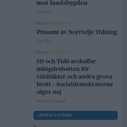
mot landsbygden
Carl Eos
29 jul
KONSERVATIV
Pinsamt av Norrtelje Tidning
Carl Eos
20 jul
KONSERVATIV
SD och Tidö avskaffar
mängdrabatten för
våldtäkter och andra grova
brott – Socialdemokraterna
säger nej
Andrea Kronvall
LIBERALA LEDARE