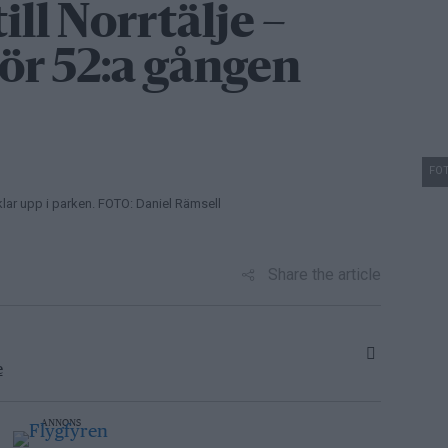
ill Norrtälje –
ör 52:a gången
FOT
lar upp i parken. FOTO: Daniel Rämsell
Share the article
e
ANNONS