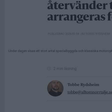
återvänder t
arrangeras f
– AV TOBBE RYDSHEIM
PUBLICERAD 2026-05-18
Under dagen visas ett stort antal specialbyggda och klassiska motorcyk
2 min läsning
Tobbe Rydsheim
tobbe@alltomnorrtalje.s