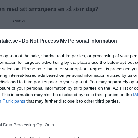
n med att arrangera en så stor dag?
ANNONS
mningen av deltagare och publik samt att allt
talje.se -
Do Not Process My Personal Information
 han.
to opt-out of the sale, sharing to third parties, or processing of your per
 det bästa ögonblicket under dagen?
formation for targeted advertising by us, please use the below opt-out s
r selection. Please note that after your opt-out request is processed y
eing interest-based ads based on personal information utilized by us or
 gamla bekantskaper, avslutar Karlsson.
disclosed to third parties prior to your opt-out. You may separately opt-
losure of your personal information by third parties on the IAB’s list of
. This information may also be disclosed by us to third parties on the
IA
ANNONS
Participants
that may further disclose it to other third parties.
l Data Processing Opt Outs