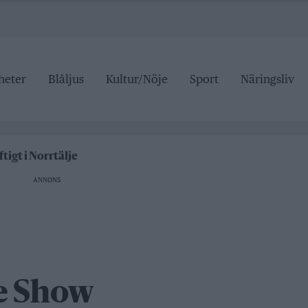
heter
Blåljus
Kultur/Nöje
Sport
Näringsliv
r den som drabbas
delspriser är hat mot landsbygden
tigt i Norrtälje
 Hallstavik
ANNONS
r den som drabbas
e Show