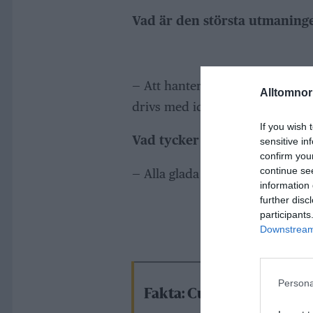
Vad är den största utmaninge
— Att hantera den stora tillströ
Alltomnorr
drivs med ideella krafter, säger
If you wish 
Vad tycker du personligen är
sensitive in
confirm you
continue se
— Alla glada möten med nya och
information 
further disc
participants
Downstream 
Persona
Fakta: Custom Bike Show