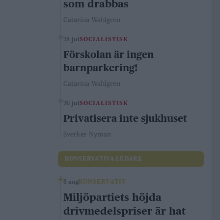
som drabbas
Catarina Wahlgren
28 jul
SOCIALISTISK
Förskolan är ingen
barnparkering!
Catarina Wahlgren
26 jul
SOCIALISTISK
Privatisera inte sjukhuset
Sverker Nyman
KONSERVATIVA LEDARE
8 aug
KONSERVATIV
Miljöpartiets höjda
drivmedelspriser är hat