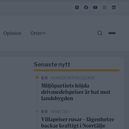
Opinion
Orter
Senaste nytt
8/8
KONSERVATIVA LEDARE
Miljöpartiets höjda
drivmedelspriser är hat mot
landsbygden
8/8
NYHETER
Villapriser rusar – lägenheter
backar kraftigt i Norrtälje