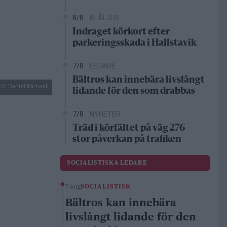
8/8
BLÅLJUS
Indraget körkort efter
parkeringsskada i Hallstavik
7/8
LEDARE
Bältros kan innebära livslångt
O: Daniel Rämsell
lidande för den som drabbas
7/8
NYHETER
Träd i körfältet på väg 276 –
stor påverkan på trafiken
SOCIALISTISKA LEDARE
7 aug
SOCIALISTISK
Bältros kan innebära
livslångt lidande för den