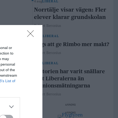
4 aug
LIBERAL
Norrtälje visar vägen: Fler
elever klarar grundskolan
Robert Beronius
29 jul
LIBERAL
Dags att ge Rimbo mer makt?
sonal or
Robert Beronius
ection to
ou may
21 jul
LIBERAL
 personal
out of the
Historien har varit snällare
 downstream
mot Liberalerna än
B’s List of
opinionsmätningarna
Robert Beronius
ANNONS
ANNONS