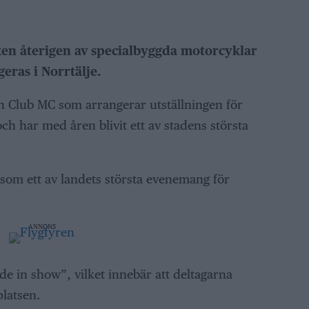
rken återigen av specialbyggda motorcyklar
ras i Norrtälje.
 Club MC som arrangerar utställningen för
ch har med åren blivit ett av stadens största
om ett av landets största evenemang för
ANNONS
ide in show”, vilket innebär att deltagarna
platsen.