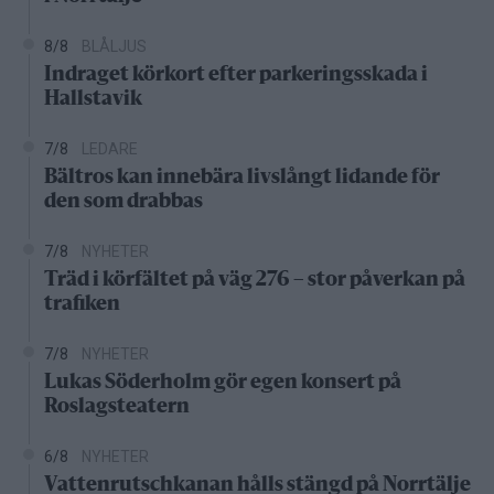
8/8
BLÅLJUS
Indraget körkort efter parkeringsskada i
Hallstavik
7/8
LEDARE
Bältros kan innebära livslångt lidande för
den som drabbas
7/8
NYHETER
Träd i körfältet på väg 276 – stor påverkan på
trafiken
7/8
NYHETER
Lukas Söderholm gör egen konsert på
Roslagsteatern
6/8
NYHETER
Vattenrutschkanan hålls stängd på Norrtälje