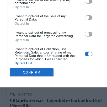
24°C
personal data.
Klart
Opted In
I want to opt-out of the Sale of my
03:00
04:00
05:00
06:00
07:00
08:00
0
Personal Data.
Opted In
‹
›
24°C
24°C
24°C
24°C
24°C
25°C
2
I want to opt-out of processing my
Personal Data for Targeted Advertising.
Opted In
Senaste nytt
I want to opt-out of Collection, Use,
Retention, Sale, and/or Sharing of my
06:00
NYHETER
Personal Data that Is Unrelated with the
Purposes for which it was collected.
Varg och björn utanför Hallstavik
Opted Out
CONFIRM
8/8
KONSERVATIVA LEDARE
Miljöpartiets höjda drivmedelspriser är hat
mot landsbygden
8/8
NYHETER
Villapriser rusar – lägenheter backar kraftigt
i Norrtälje