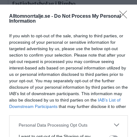
fastighetsbolag i Rimbo
Alltomnorrtalje.se -
Do Not Process My Personal
16/4
NYA BOLAG
Information
Panthalassa Åre AB registrerat –
fastighetsförvaltning i Yxlan
If you wish to opt-out of the sale, sharing to third parties, or
processing of your personal or sensitive information for
25/3
NYA BOLAG
targeted advertising by us, please use the below opt-out
Nytt fastighetsförvaltningsbolag registerat i
section to confirm your selection. Please note that after your
Norrtälje
opt-out request is processed you may continue seeing
interest-based ads based on personal information utilized by
us or personal information disclosed to third parties prior to
25/3
NYA BOLAG
your opt-out. You may separately opt-out of the further
Trålen 24 AB registrerat
disclosure of your personal information by third parties on the
IAB’s list of downstream participants. This information may
18/3
NYA BOLAG
also be disclosed by us to third parties on the
IAB’s List of
NordHem Måleri AB registrerat –
Downstream Participants
that may further disclose it to other
måleriföretag i Norrtälje
third parties.
Lokalt väder
Personal Data Processing Opt Outs
I want to opt-out of the Sharing of my