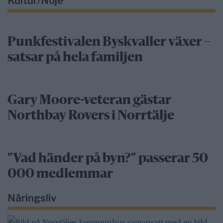
Kultur/Nöje
Punkfestivalen Byskvaller växer –
satsar på hela familjen
Gary Moore-veteran gästar
Northbay Rovers i Norrtälje
”Vad händer på byn?” passerar 50
000 medlemmar
Näringsliv