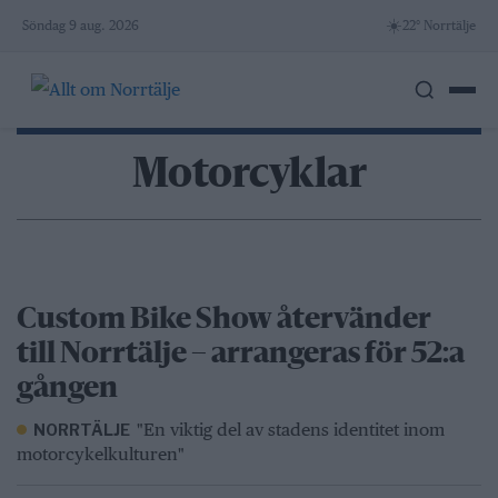
Skip
☀️
Söndag 9 aug. 2026
22° Norrtälje
to
content
Motorcyklar
Custom Bike Show återvänder
till Norrtälje – arrangeras för 52:a
gången
"En viktig del av stadens identitet inom
NORRTÄLJE
motorcykelkulturen"