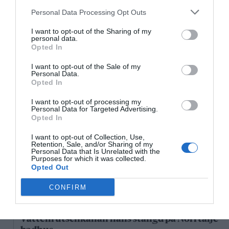
Personal Data Processing Opt Outs
18/3
NYA BOLAG
I want to opt-out of the Sharing of my
NordHem Måleri AB registrerat –
personal data.
måleriföretag i Norrtälje
Opted In
Lokalt väder
I want to opt-out of the Sale of my
Personal Data.
Opted In
29°C
Duggregn
I want to opt-out of processing my
Personal Data for Targeted Advertising.
Opted In
19:00
20:00
21:00
22:00
23:00
00:00
0
I want to opt-out of Collection, Use,
‹
›
Retention, Sale, and/or Sharing of my
Personal Data that Is Unrelated with the
29°C
28°C
27°C
27°C
26°C
26°C
2
Purposes for which it was collected.
Opted Out
Senaste nytt
CONFIRM
11:25
NYHETER
Vattenrutschkanan hålls stängd på Norrtälje