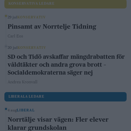
KONSERVATIVA LEDARE
29 jul
KONSERVATIV
Pinsamt av Norrtelje Tidning
Carl Eos
20 jul
KONSERVATIV
SD och Tidö avskaffar mängdrabatten för
våldtäkter och andra grova brott –
Socialdemokraterna säger nej
Andrea Kronvall
LIBERALA LEDARE
4 aug
LIBERAL
Norrtälje visar vägen: Fler elever
klarar grundskolan