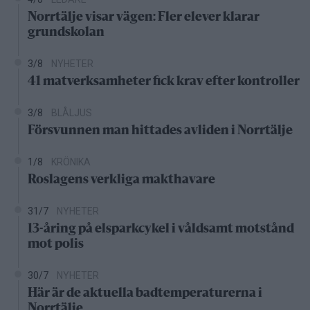
Norrtälje visar vägen: Fler elever klarar
grundskolan
3/8
NYHETER
41 matverksamheter fick krav efter kontroller
3/8
BLÅLJUS
Försvunnen man hittades avliden i Norrtälje
1/8
KRÖNIKA
Roslagens verkliga makthavare
31/7
NYHETER
13-åring på elsparkcykel i våldsamt motstånd
mot polis
30/7
NYHETER
Här är de aktuella badtemperaturerna i
Norrtälje