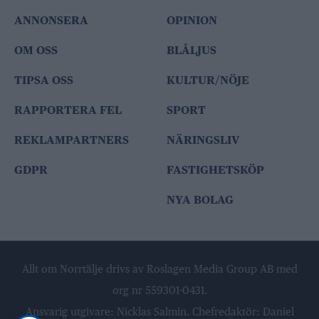
ANNONSERA
OPINION
OM OSS
BLÅLJUS
TIPSA OSS
KULTUR/NÖJE
RAPPORTERA FEL
SPORT
REKLAMPARTNERS
NÄRINGSLIV
GDPR
FASTIGHETSKÖP
NYA BOLAG
Allt om Norrtälje drivs av Roslagen Media Group AB med
org nr 559301-0431.
Ansvarig utgivare: Nicklas Salmin. Chefredaktör: Daniel