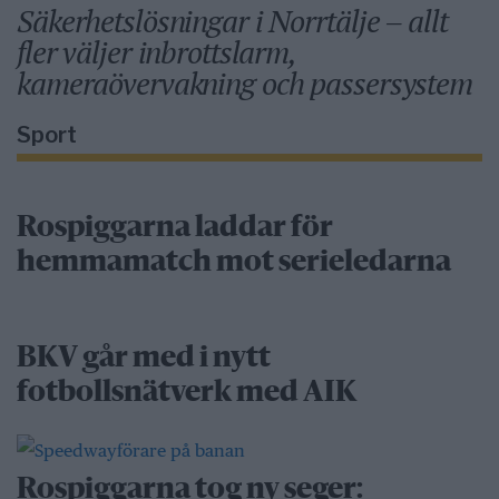
Säkerhetslösningar i Norrtälje – allt
fler väljer inbrottslarm,
kameraövervakning och passersystem
Sport
Rospiggarna laddar för
hemmamatch mot serieledarna
BKV går med i nytt
fotbollsnätverk med AIK
Rospiggarna tog ny seger: