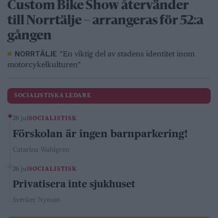
Custom Bike Show återvänder
till Norrtälje – arrangeras för 52:a
gången
"En viktig del av stadens identitet inom
NORRTÄLJE
motorcykelkulturen"
SOCIALISTISKA LEDARE
28 jul
SOCIALISTISK
Förskolan är ingen barnparkering!
Catarina Wahlgren
26 jul
SOCIALISTISK
Privatisera inte sjukhuset
Sverker Nyman