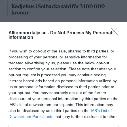
Kedjehus i Solbacka såld för 3 100 000
kronor
Nystartade bolag
Alltomnorrtalje.se -
Do Not Process My Personal
Information
27/4
NYA BOLAG
KGT Fastighet AB registrerat –
If you wish to opt-out of the sale, sharing to third parties, or
fastighetsbolag i Rimbo
processing of your personal or sensitive information for
targeted advertising by us, please use the below opt-out
16/4
NYA BOLAG
section to confirm your selection. Please note that after your
Panthalassa Åre AB registrerat –
opt-out request is processed you may continue seeing
fastighetsförvaltning i Yxlan
interest-based ads based on personal information utilized by
us or personal information disclosed to third parties prior to
25/3
NYA BOLAG
your opt-out. You may separately opt-out of the further
Nytt fastighetsförvaltningsbolag registerat i
disclosure of your personal information by third parties on the
Norrtälje
IAB’s list of downstream participants. This information may
also be disclosed by us to third parties on the
IAB’s List of
Downstream Participants
that may further disclose it to other
25/3
NYA BOLAG
third parties.
Trålen 24 AB registrerat