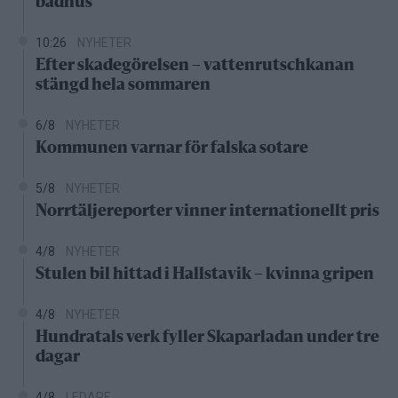
badhus
10:26
NYHETER
Efter skadegörelsen – vattenrutschkanan
stängd hela sommaren
6/8
NYHETER
Kommunen varnar för falska sotare
5/8
NYHETER
Norrtäljereporter vinner internationellt pris
4/8
NYHETER
Stulen bil hittad i Hallstavik – kvinna gripen
4/8
NYHETER
Hundratals verk fyller Skaparladan under tre
dagar
4/8
LEDARE