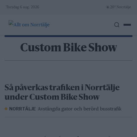
Skip
☀️
Torsdag 6 aug. 2026
20° Norrtälje
to
content
Custom Bike Show
Så påverkas trafiken i Norrtälje
under Custom Bike Show
Avstängda gator och berörd busstrafik
NORRTÄLJE