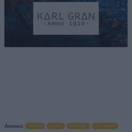
artikel
kultur
norrtälje
sos alarm
Ämnen: