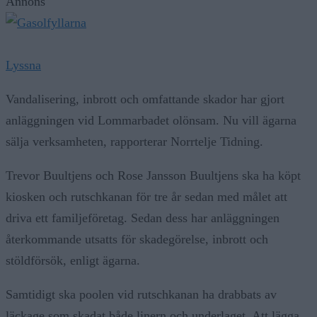
Annons
Lyssna
Vandalisering, inbrott och omfattande skador har gjort
anläggningen vid Lommarbadet olönsam. Nu vill ägarna
sälja verksamheten, rapporterar Norrtelje Tidning.
Trevor Buultjens och Rose Jansson Buultjens ska ha köpt
kiosken och rutschkanan för tre år sedan med målet att
driva ett familjeföretag. Sedan dess har anläggningen
återkommande utsatts för skadegörelse, inbrott och
stöldförsök, enligt ägarna.
Samtidigt ska poolen vid rutschkanan ha drabbats av
läckage som skadat både linern och underlaget. Att lägga