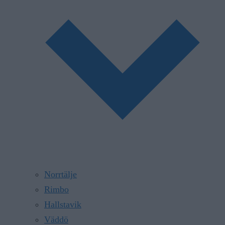
Norrtälje
Rimbo
Hallstavik
Väddö