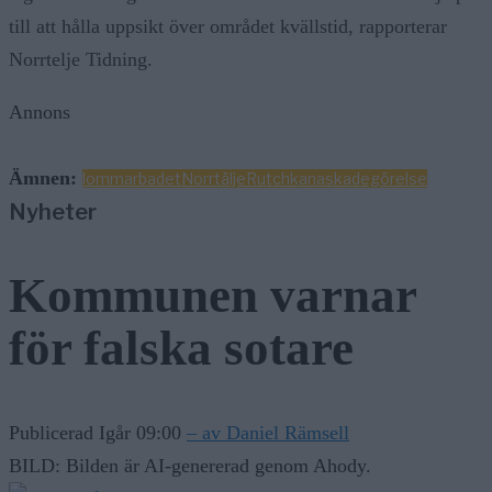
till att hålla uppsikt över området kvällstid, rapporterar
Norrtelje Tidning.
Annons
Ämnen:
lommarbadet
Norrtälje
Rutchkana
skadegörelse
Nyheter
Kommunen varnar
för falska sotare
Publicerad Igår 09:00
– av Daniel Rämsell
BILD: Bilden är AI-genererad genom Ahody.