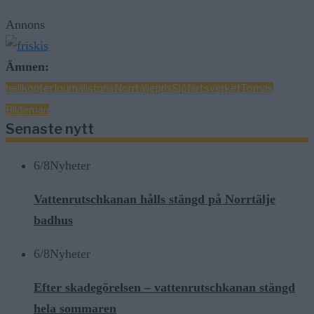
Annons
Ämnen:
helikopter
Journalistpris
Norrtälje
pris
Sjöfartsverket
Tomas
Blideman
Senaste nytt
6/8
Nyheter
Vattenrutschkanan hålls stängd på Norrtälje
badhus
6/8
Nyheter
Efter skadegörelsen – vattenrutschkanan stängd
hela sommaren