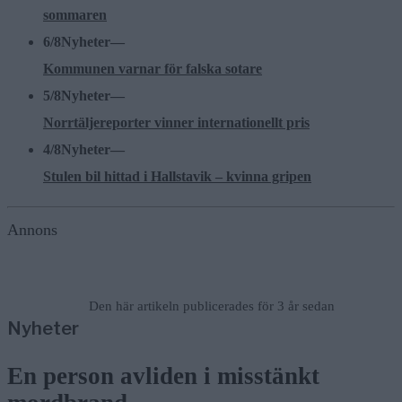
sommaren
6/8
Nyheter
—
Kommunen varnar för falska sotare
5/8
Nyheter
—
Norrtäljereporter vinner internationellt pris
4/8
Nyheter
—
Stulen bil hittad i Hallstavik – kvinna gripen
Annons
Den här artikeln publicerades för 3 år sedan
Nyheter
En person avliden i misstänkt