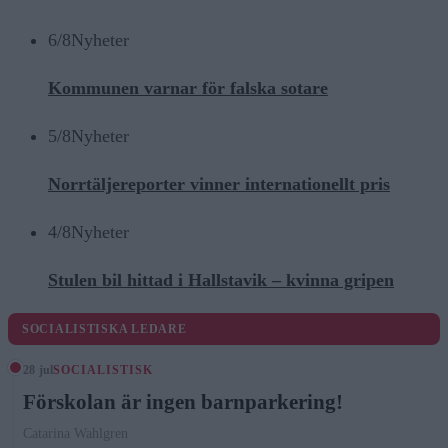
6/8
Nyheter
Kommunen varnar för falska sotare
5/8
Nyheter
Norrtäljereporter vinner internationellt pris
4/8
Nyheter
Stulen bil hittad i Hallstavik – kvinna gripen
SOCIALISTISKA LEDARE
28 jul
SOCIALISTISK
Förskolan är ingen barnparkering!
Catarina Wahlgren