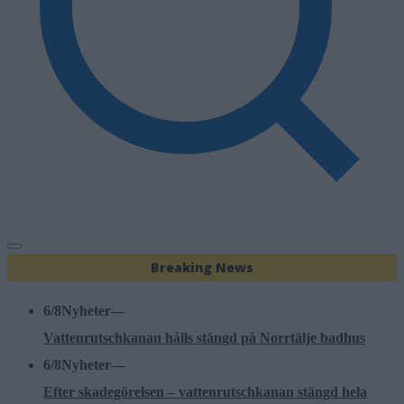
Breaking News
6/8
Nyheter
—
Vattenrutschkanan hålls stängd på Norrtälje badhus
6/8
Nyheter
—
Efter skadegörelsen – vattenrutschkanan stängd hela