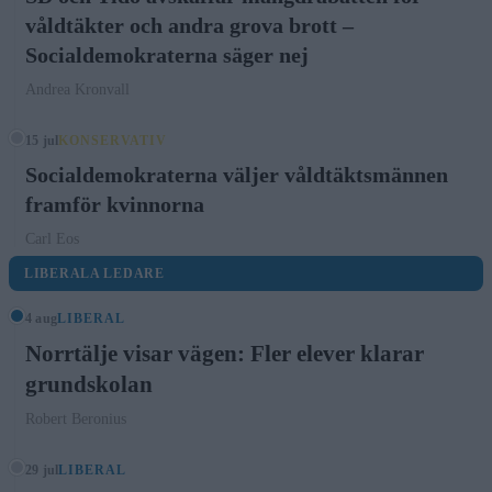
våldtäkter och andra grova brott –
Socialdemokraterna säger nej
Andrea Kronvall
15 jul
KONSERVATIV
Socialdemokraterna väljer våldtäktsmännen
framför kvinnorna
Carl Eos
LIBERALA LEDARE
4 aug
LIBERAL
Norrtälje visar vägen: Fler elever klarar
grundskolan
Robert Beronius
29 jul
LIBERAL