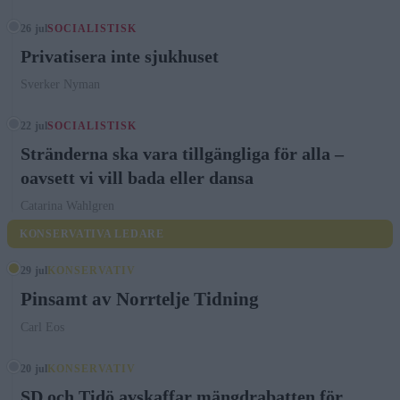
26 jul
SOCIALISTISK
Privatisera inte sjukhuset
Sverker Nyman
22 jul
SOCIALISTISK
Stränderna ska vara tillgängliga för alla –
oavsett vi vill bada eller dansa
Catarina Wahlgren
KONSERVATIVA LEDARE
29 jul
KONSERVATIV
Pinsamt av Norrtelje Tidning
Carl Eos
20 jul
KONSERVATIV
SD och Tidö avskaffar mängdrabatten för