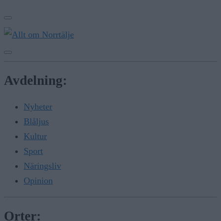
Avdelning:
Nyheter
Blåljus
Kultur
Sport
Näringsliv
Opinion
Orter: