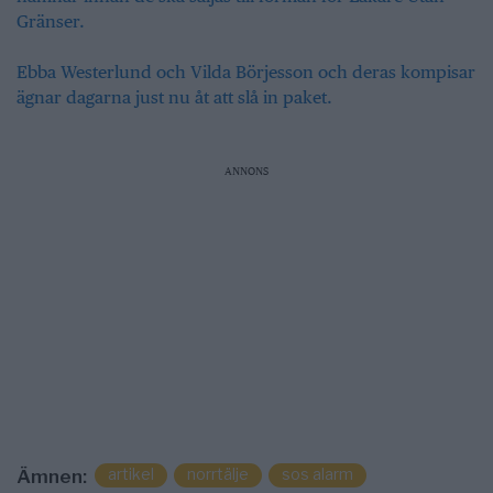
Gränser.
Ebba Westerlund och Vilda Börjesson och deras kompisar
ägnar dagarna just nu åt att slå in paket.
ANNONS
artikel
norrtälje
sos alarm
Ämnen: