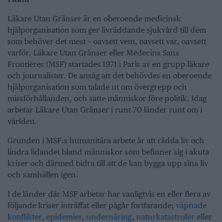
Läkare Utan Gränser är en oberoende medicinsk
hjälporganisation som ger livräddande sjukvård till dem
som behöver det mest – oavsett vem, oavsett var, oavsett
varför. Läkare Utan Gränser eller Médecins Sans
Frontières (MSF) startades 1971 i Paris av en grupp läkare
och journalister. De ansåg att det behövdes en oberoende
hjälporganisation som talade ut om övergrepp och
missförhållanden, och satte människor före politik. Idag
arbetar Läkare Utan Gränser i runt 70 länder runt om i
världen.
Grunden i MSF:s humanitära arbete är att rädda liv och
lindra lidandet bland människor som befinner sig i akuta
kriser och därmed bidra till att de kan bygga upp sina liv
och samhällen igen.
I de länder där MSF arbetar har vanligtvis en eller flera av
följande kriser inträffat eller pågår fortfarande;
väpnade
konflikter
,
epidemier
,
undernäring
,
naturkatastrofer
eller