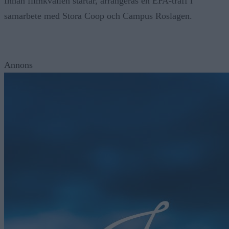
Innan filmkvällen startar, arrangeras en EPA-träff i
samarbete med Stora Coop och Campus Roslagen.
Annons