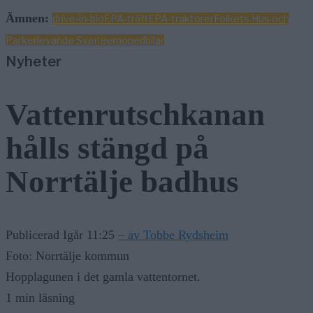
Ämnen:
drive-in-bio
EPA-träff
EPA-traktorer
Folkets Hus och
Parker
levande Sverige
mopedbilar
Nyheter
Vattenrutschkanan
hålls stängd på
Norrtälje badhus
Publicerad Igår 11:25
– av Tobbe Rydsheim
Foto: Norrtälje kommun
Hopplagunen i det gamla vattentornet.
1 min läsning