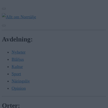
Avdelning:
Nyheter
Blåljus
Kultur
Sport
Näringsliv
Opinion
Orter: