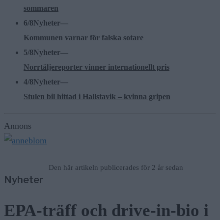
sommaren
6/8
Nyheter
—
Kommunen varnar för falska sotare
5/8
Nyheter
—
Norrtäljereporter vinner internationellt pris
4/8
Nyheter
—
Stulen bil hittad i Hallstavik – kvinna gripen
Annons
Den här artikeln publicerades för 2 år sedan
Nyheter
EPA-träff och drive-in-bio i