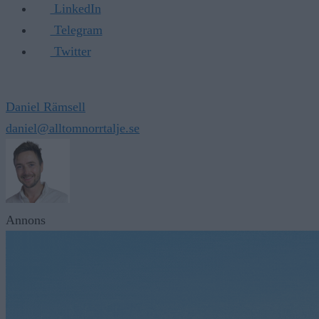
LinkedIn
Telegram
Twitter
Daniel Rämsell
daniel@alltomnorrtalje.se
Annons