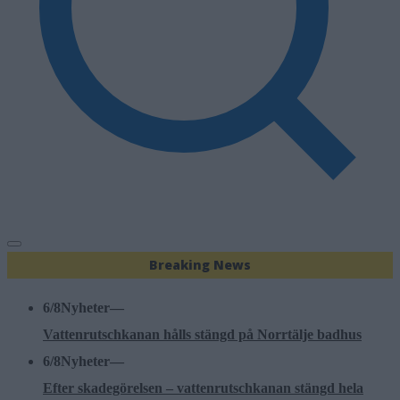
Breaking News
6/8
Nyheter
—
Vattenrutschkanan hålls stängd på Norrtälje badhus
6/8
Nyheter
—
Efter skadegörelsen – vattenrutschkanan stängd hela