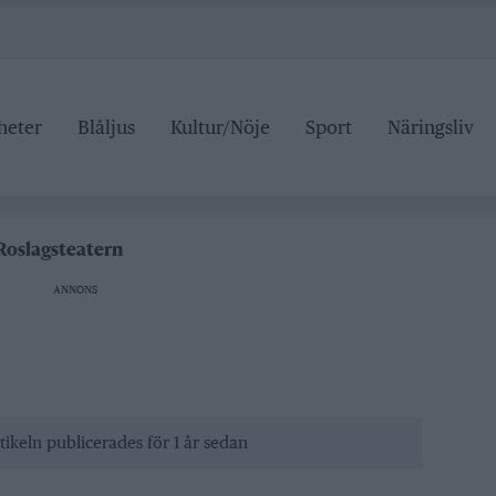
heter
Blåljus
Kultur/Nöje
Sport
Näringsliv
kan på trafiken
Roslagsteatern
tälje badhus
ANNONS
an stängd hela sommaren
kan på trafiken
tikeln publicerades för 1 år sedan