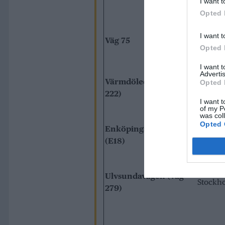
I want t
Opted 
I want t
Väg 75
Stockh
Opted 
I want 
Advertis
Värmdöleden (väg
Opted 
Nacka
222)
I want t
of my P
was col
Opted 
Enköpingsvägen
Stockh
(E18)
Ulvsundavägen (väg
Stockh
279)