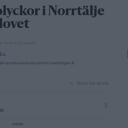
olyckor i Norrtälje
lovet
– AV NICKLAS SALMIN
14
er sportlovsveckorna jämfört med tidigare år.
Share the article
se
ANNONS