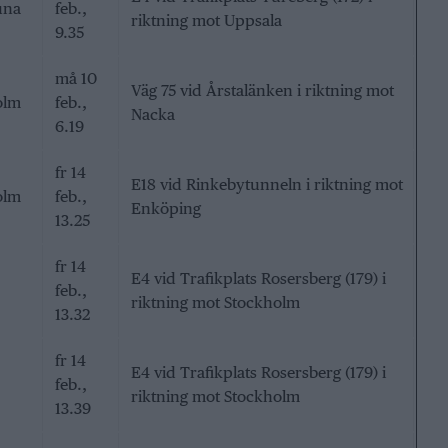
una
feb.,
riktning mot Uppsala
9.35
må 10
Väg 75 vid Årstalänken i riktning mot
olm
feb.,
Nacka
6.19
fr 14
E18 vid Rinkebytunneln i riktning mot
olm
feb.,
Enköping
13.25
fr 14
E4 vid Trafikplats Rosersberg (179) i
feb.,
riktning mot Stockholm
13.32
fr 14
E4 vid Trafikplats Rosersberg (179) i
feb.,
riktning mot Stockholm
13.39