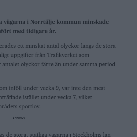
ora vägarna i Norrtälje kommun minskade
fört med tidigare år.
rades ett minskat antal olyckor längs de stora
igt uppgifter från Trafikverket som
 antalet olyckor färre än under samma period
som inföll under vecka 9, var inte den mest
träffade istället under vecka 7, vilket
ådets sportlov.
ANNONS
gs de stora, statliga vägarna i Stockholms län