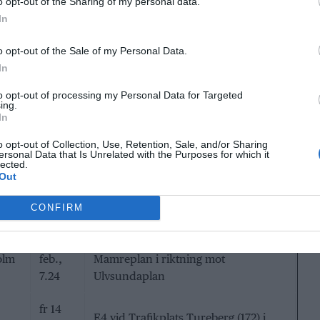
o opt-out of the Sharing of my personal data.
13.40
In
on 26
Södra Länken Hammarbytunneln
o opt-out of the Sale of my Personal Data.
olm
feb.,
påfart Åbyvägen, Väg 75b 01,585 till
In
13.40
Åbyvägspåfarten/Hammarbytunneln
to opt-out of processing my Personal Data for Targeted
ing.
lö 8
Väg 222 vid Trafikplats Kvarnholmen i
In
feb.,
riktning mot Slussen
13.41
o opt-out of Collection, Use, Retention, Sale, and/or Sharing
ersonal Data that Is Unrelated with the Purposes for which it
lected.
lö 8
Out
E18 vid Trafikplats Rinkeby i riktning
olm
feb.,
mot Enköping
CONFIRM
15.08
fr 14
Väg 279 från Rissnekorset till
olm
feb.,
Mamreplan i riktning mot
7.24
Ulvsundaplan
fr 14
E4 vid Trafikplats Tureberg (172) i