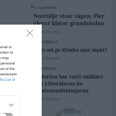
4 aug
LIBERAL
Norrtälje visar vägen: Fler
elever klarar grundskolan
Robert Beronius
29 jul
LIBERAL
sonal or
Dags att ge Rimbo mer makt?
ection to
ou may
Robert Beronius
 personal
out of the
21 jul
LIBERAL
 downstream
Historien har varit snällare
B’s List of
mot Liberalerna än
opinionsmätningarna
Robert Beronius
ANNONS