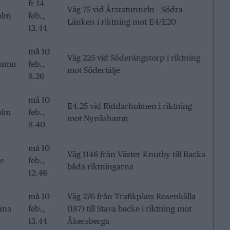
fr 14
Väg 75 vid Årstatunneln - Södra
olm
feb.,
Länken i riktning mot E4/E20
13.44
må 10
Väg 225 vid Söderängstorp i riktning
hamn
feb.,
mot Södertälje
8.26
må 10
E4.25 vid Riddarholmen i riktning
olm
feb.,
mot Nynäshamn
8.40
må 10
Väg 1146 från Väster Knutby till Backa
je
feb.,
båda riktningarna
12.46
må 10
Väg 276 från Trafikplats Rosenkälla
una
feb.,
(187) till Stava backe i riktning mot
13.44
Åkersberga