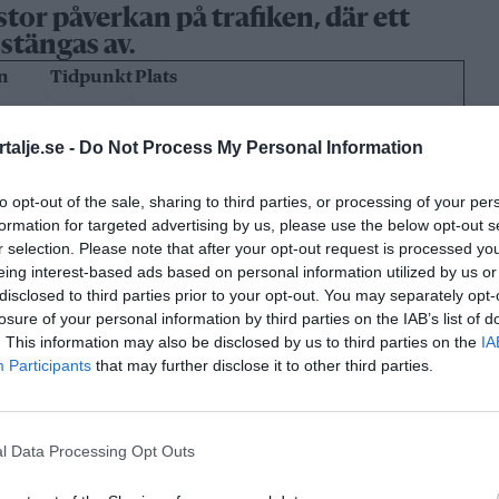
or påverkan på trafiken, där ett
 stängas av.
n
Tidpunkt
Plats
Väg 226 från
on 26
Huddingevägen/Glömstavägen till
talje.se -
Do Not Process My Personal Information
ge
feb.,
Trafikplats Storängsleden i riktning
6.51
mot Stockholm
to opt-out of the sale, sharing to third parties, or processing of your per
formation for targeted advertising by us, please use the below opt-out s
on 26
Södra Länken Hammarbytunneln
r selection. Please note that after your opt-out request is processed y
eing interest-based ads based on personal information utilized by us or
olm
feb.,
påfart Åbyvägen, Väg 75b 01,585 till
disclosed to third parties prior to your opt-out. You may separately opt-
9.42
Åbyvägspåfarten/Hammarbytunneln
losure of your personal information by third parties on the IAB’s list of
. This information may also be disclosed by us to third parties on the
IA
on 26
Väg 75 vid Hammarbytunneln - Södra
Participants
that may further disclose it to other third parties.
olm
feb.,
Länken i riktning mot Nacka
9.42
l Data Processing Opt Outs
on 26
Väg 75 vid Hammarbytunneln i
olm
feb.,
riktning mot Nacka