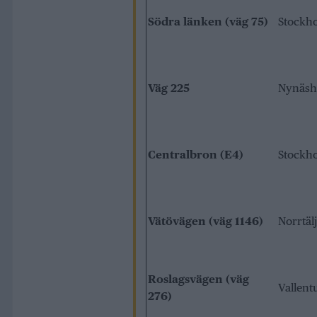
Södra länken (väg 75)
Stockh
Väg 225
Nynäs
Centralbron (E4)
Stockh
Vätövägen (väg 1146)
Norrtäl
Roslagsvägen (väg
Vallent
276)