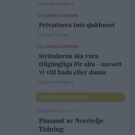
Catarina Wahlgren
26 jul
SOCIALISTISK
Privatisera inte sjukhuset
Sverker Nyman
22 jul
SOCIALISTISK
Stränderna ska vara
tillgängliga för alla – oavsett
vi vill bada eller dansa
Catarina Wahlgren
KONSERVATIVA LEDARE
29 jul
KONSERVATIV
Pinsamt av Norrtelje
Tidning