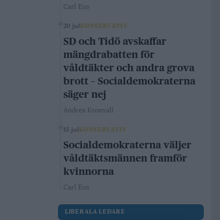
Carl Eos
20 jul
KONSERVATIV
SD och Tidö avskaffar
mängdrabatten för
våldtäkter och andra grova
brott – Socialdemokraterna
säger nej
Andrea Kronvall
15 jul
KONSERVATIV
Socialdemokraterna väljer
våldtäktsmännen framför
kvinnorna
Carl Eos
LIBERALA LEDARE