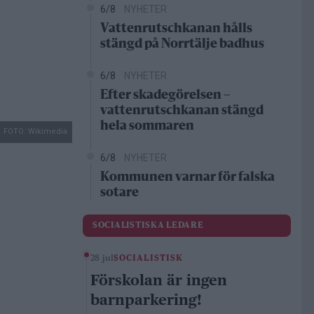
6/8
NYHETER
Vattenrutschkanan hålls
stängd på Norrtälje badhus
6/8
NYHETER
Efter skadegörelsen –
vattenrutschkanan stängd
hela sommaren
FOTO: Wikimedia
6/8
NYHETER
Kommunen varnar för falska
sotare
SOCIALISTISKA LEDARE
28 jul
SOCIALISTISK
Förskolan är ingen
barnparkering!