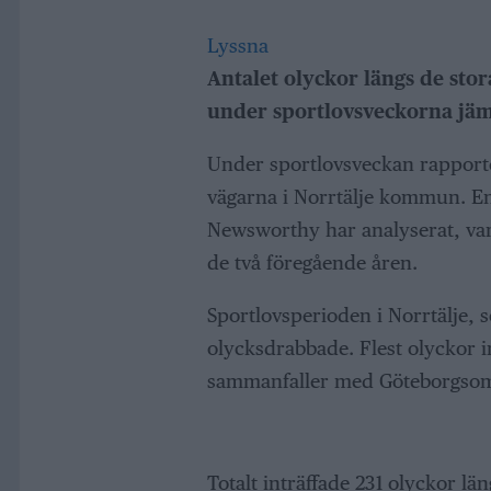
Lyssna
Antalet olyckor längs de st
under sportlovsveckorna jäm
Under sportlovsveckan rapporte
vägarna i Norrtälje kommun. Enl
Newsworthy har analyserat, var
de två föregående åren.
Sportlovsperioden i Norrtälje, 
olycksdrabbade. Flest olyckor in
sammanfaller med Göteborgsomr
Totalt inträffade 231 olyckor län