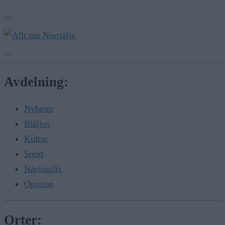
Avdelning:
Nyheter
Blåljus
Kultur
Sport
Näringsliv
Opinion
Orter: