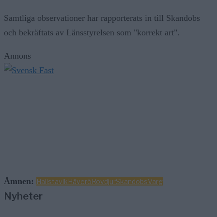
Samtliga observationer har rapporterats in till Skandobs
och bekräftats av Länsstyrelsen som "korrekt art".
Annons
Ämnen:
Hallstavik
Häverö
Rovdjur
Skandobs
Varg
Nyheter