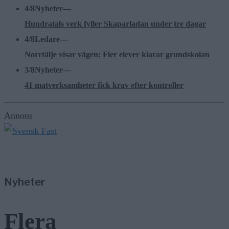
4/8
Nyheter
—
Hundratals verk fyller Skaparladan under tre dagar
4/8
Ledare
—
Norrtälje visar vägen: Fler elever klarar grundskolan
3/8
Nyheter
—
41 matverksamheter fick krav efter kontroller
Annons
Nyheter
Flera