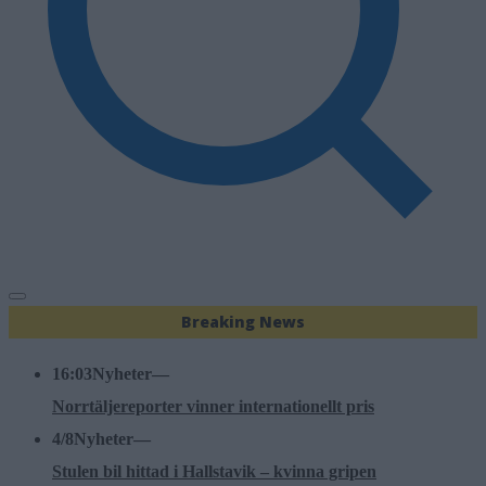
Breaking News
16:03
Nyheter
—
Norrtäljereporter vinner internationellt pris
4/8
Nyheter
—
Stulen bil hittad i Hallstavik – kvinna gripen