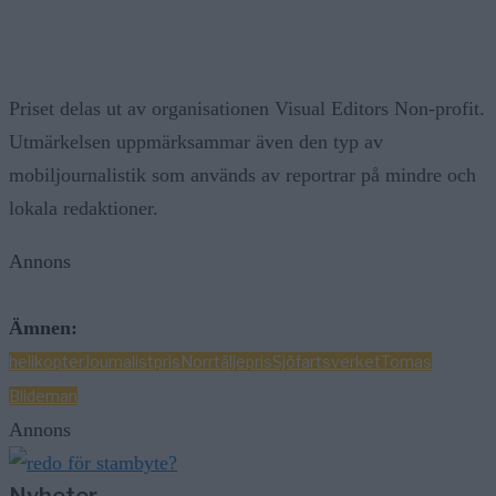
Priset delas ut av organisationen Visual Editors Non-profit.
Utmärkelsen uppmärksammar även den typ av
mobiljournalistik som används av reportrar på mindre och
lokala redaktioner.
Annons
Ämnen:
helikopter
Journalistpris
Norrtälje
pris
Sjöfartsverket
Tomas
Blideman
Annons
Nyheter