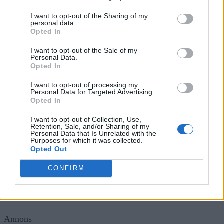
SVT-reportern Tomas Blideman har tilldelats ett
I want to opt-out of the Sharing of my
personal data.
internationellt journalistpris för ett nyhetsinslag om
Opted In
Sjöfartsverkets räddningshelikopter.
I want to opt-out of the Sale of my
Personal Data.
I inslaget, som spelades in förra året, följde
Opted In
Norrtäljereportern arbetet ombord på helikoptern och
I want to opt-out of processing my
Personal Data for Targeted Advertising.
filmade sig själv när han vinschades upp ur vattnet i en
Opted In
farled. Produktionen gjordes med två GoPro-kameror
I want to opt-out of Collection, Use,
monterade i helikoptern och en mobiltelefon.
Retention, Sale, and/or Sharing of my
Personal Data that Is Unrelated with the
Purposes for which it was collected.
Opted Out
Inslaget vann kategorin ”Best mobile journalism video”
vid Mojo Awards, en internationell tävling för journalistik
CONFIRM
som helt eller delvis producerats med mobilkamera. Bidrag
från omkring 40 länder deltog i årets tävling.
Annons