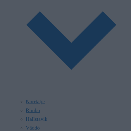
Norrtälje
Rimbo
Hallstavik
Väddö