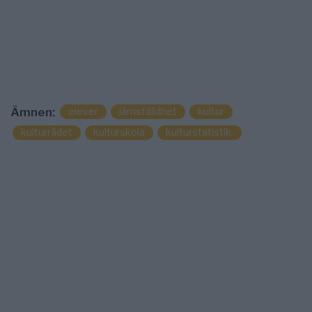
elever
jämställdhet
kultur
Ämnen:
kulturrådet
kulturskola
kulturstatistik.