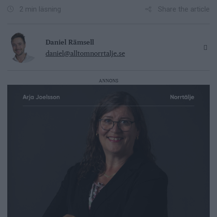
Share the article
2 min läsning
Daniel Rämsell
daniel@alltomnorrtalje.se
ANNONS