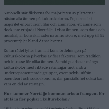
Nationellt står flickorna för majoriteten av platserna i
nästan alla ämnen på kulturskolorna. Pojkarna är i
majoritet enbart inom film och animation, ett ämne som
dock inte erbjuds i Norrtälje. I vissa ämnen, som dans och
musikal, är könsskillnaderna ännu större, med upp till 92
procent tjejer bland danseleverna.
Kulturrådet lyfter fram att könsfördelningen på
kulturskolorna påverkas av flera faktorer, som tradition
och intresse för olika ämnen. Samtidigt arbetar många
kulturskolor med riktade satsningar mot andra
underrepresenterade grupper, exempelvis utifrån
boendeort och socioekonomi, där jämställdhet också kan
vara en del av strategin.
Hur kommer Norrtälje kommun arbeta framgent för
att få in fler pojkar i kulturskolan?
“Vi har inte något specifikt arbete på gång för att få fler