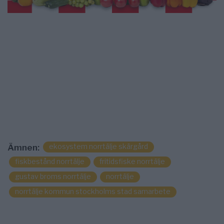
ekosystem norrtälje skärgård
Ämnen:
fiskbestånd norrtälje
fritidsfiske norrtälje
gustav broms norrtälje
norrtälje
norrtälje kommun stockholms stad samarbete