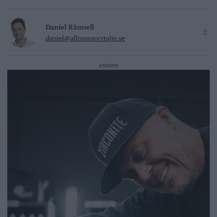
Daniel Rämsell
daniel@alltomnorrtalje.se
ANNONS