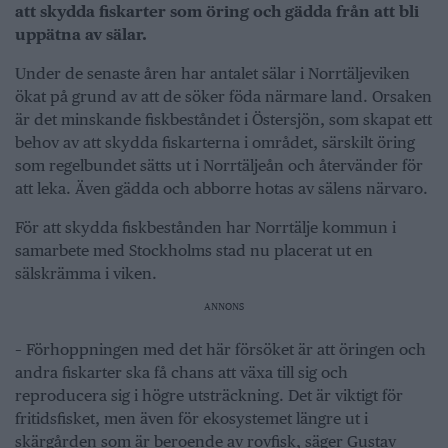
att skydda fiskarter som öring och gädda från att bli
uppätna av sälar.
Under de senaste åren har antalet sälar i Norrtäljeviken
ökat på grund av att de söker föda närmare land. Orsaken
är det minskande fiskbeståndet i Östersjön, som skapat ett
behov av att skydda fiskarterna i området, särskilt öring
som regelbundet sätts ut i Norrtäljeån och återvänder för
att leka. Även gädda och abborre hotas av sälens närvaro.
För att skydda fiskbestånden har Norrtälje kommun i
samarbete med Stockholms stad nu placerat ut en
sälskrämma i viken.
ANNONS
– Förhoppningen med det här försöket är att öringen och
andra fiskarter ska få chans att växa till sig och
reproducera sig i högre utsträckning. Det är viktigt för
fritidsfisket, men även för ekosystemet längre ut i
skärgården som är beroende av rovfisk, säger Gustav