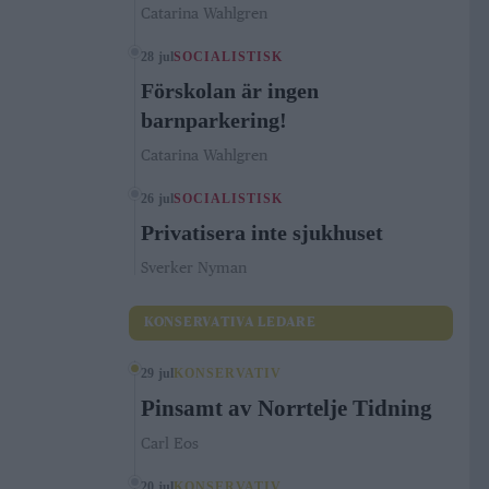
Catarina Wahlgren
28 jul
SOCIALISTISK
Förskolan är ingen
barnparkering!
Catarina Wahlgren
26 jul
SOCIALISTISK
Privatisera inte sjukhuset
Sverker Nyman
KONSERVATIVA LEDARE
29 jul
KONSERVATIV
Pinsamt av Norrtelje Tidning
Carl Eos
20 jul
KONSERVATIV