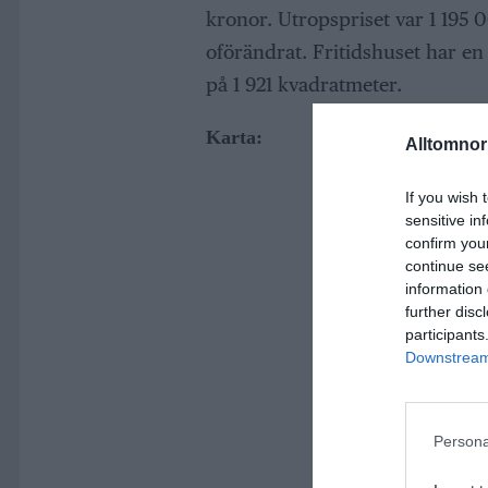
kronor. Utropspriset var 1 195 0
oförändrat. Fritidshuset har e
på 1 921 kvadratmeter.
Karta:
Alltomnorr
If you wish 
sensitive in
confirm you
continue se
information 
further disc
participants
Downstream 
Persona