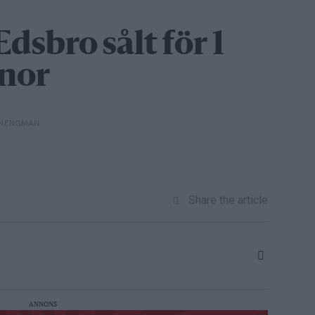
Edsbro sålt för 1
nor
ON ENGMAN
Share the article
ANNONS