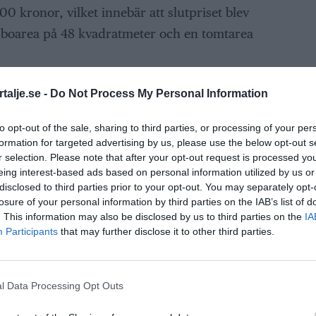
00 kronor, vilket innebär att slutpriset blev
n boarea på 48 kvadratmeter och en tomtarea
talje.se -
Do Not Process My Personal Information
ANNONS
to opt-out of the sale, sharing to third parties, or processing of your per
formation for targeted advertising by us, please use the below opt-out s
r selection. Please note that after your opt-out request is processed y
eing interest-based ads based on personal information utilized by us or
disclosed to third parties prior to your opt-out. You may separately opt-
losure of your personal information by third parties on the IAB’s list of
. This information may also be disclosed by us to third parties on the
IA
Participants
that may further disclose it to other third parties.
l Data Processing Opt Outs