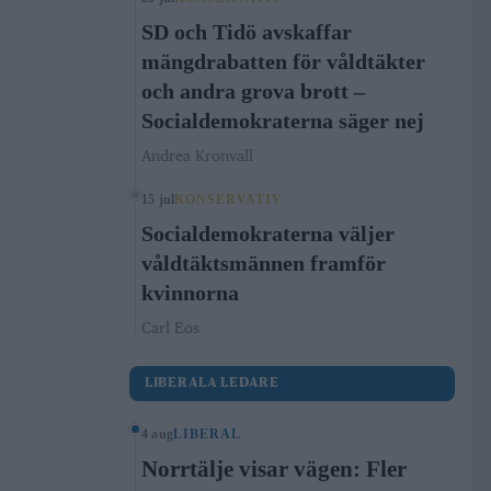
SD och Tidö avskaffar
mängdrabatten för våldtäkter
och andra grova brott –
Socialdemokraterna säger nej
Andrea Kronvall
15 jul
KONSERVATIV
Socialdemokraterna väljer
våldtäktsmännen framför
kvinnorna
Carl Eos
LIBERALA LEDARE
4 aug
LIBERAL
Norrtälje visar vägen: Fler