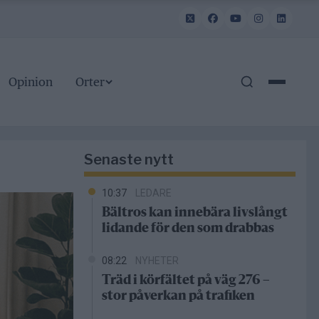
Opinion
Orter
Senaste nytt
10:37
LEDARE
Bältros kan innebära livslångt
lidande för den som drabbas
08:22
NYHETER
Träd i körfältet på väg 276 –
stor påverkan på trafiken