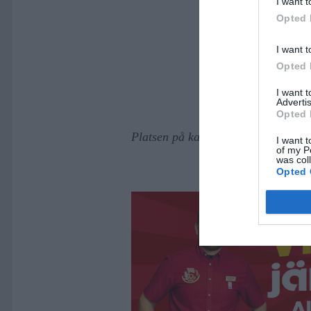
I want t
Opted 
I want t
Opted 
I want 
Advertis
Opted 
Platsen på kartan är ungefärlig
I want t
of my P
was col
Opted 