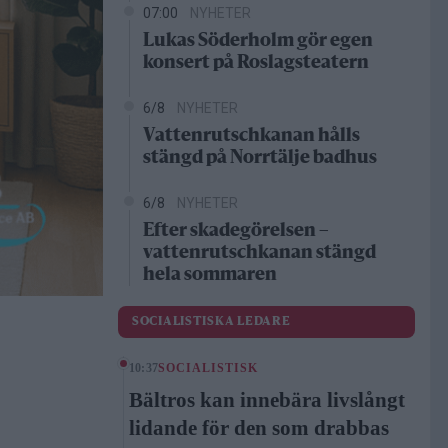
07:00
NYHETER
Lukas Söderholm gör egen
konsert på Roslagsteatern
6/8
NYHETER
Vattenrutschkanan hålls
stängd på Norrtälje badhus
6/8
NYHETER
Efter skadegörelsen –
vattenrutschkanan stängd
hela sommaren
SOCIALISTISKA LEDARE
10:37
SOCIALISTISK
Bältros kan innebära livslångt
lidande för den som drabbas