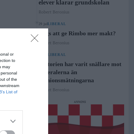
elever klarar grundskolan
Robert Beronius
29 jul
LIBERAL
Dags att ge Rimbo mer makt?
Robert Beronius
sonal or
21 jul
LIBERAL
ection to
Historien har varit snällare mot
ou may
Liberalerna än
 personal
out of the
opinionsmätningarna
 downstream
Robert Beronius
B’s List of
ANNONS