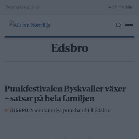
Skip
☀️
Torsdag 6 aug. 2026
22° Norrtälje
to
content
Edsbro
Punkfestivalen Byskvaller växer
– satsar på hela familjen
Namnkunniga punkband till Edsbro
EDSBRO