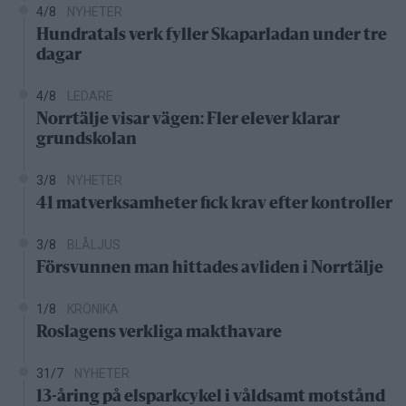
4/8
NYHETER
Hundratals verk fyller Skaparladan under tre
dagar
4/8
LEDARE
Norrtälje visar vägen: Fler elever klarar
grundskolan
3/8
NYHETER
41 matverksamheter fick krav efter kontroller
3/8
BLÅLJUS
Försvunnen man hittades avliden i Norrtälje
1/8
KRÖNIKA
Roslagens verkliga makthavare
31/7
NYHETER
13-åring på elsparkcykel i våldsamt motstånd