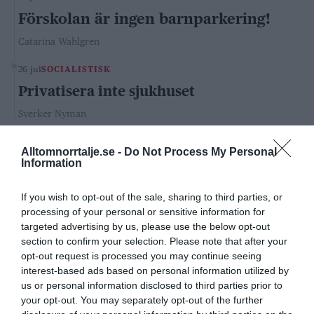
Förskolan är ingen barnparkering!
Catarina Wahlgren
26 jul
SOCIALISTISK
Privatisera inte sjukhuset
Sverker Nyman
KONSERVATIVA LEDARE
Alltomnorrtalje.se -
Do Not Process My Personal
Information
29 jul
KONSERVATIV
If you wish to opt-out of the sale, sharing to third parties, or
Pinsamt av Norrtelje Tidning
processing of your personal or sensitive information for
targeted advertising by us, please use the below opt-out
Carl Eos
section to confirm your selection. Please note that after your
20 jul
KONSERVATIV
opt-out request is processed you may continue seeing
interest-based ads based on personal information utilized by
SD och Tidö avskaffar mängdrabatten för
us or personal information disclosed to third parties prior to
våldtäkter och andra grova brott –
your opt-out. You may separately opt-out of the further