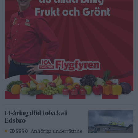
14-åring död i olycka i
Edsbro
Anhöriga underrättade
EDSBRO