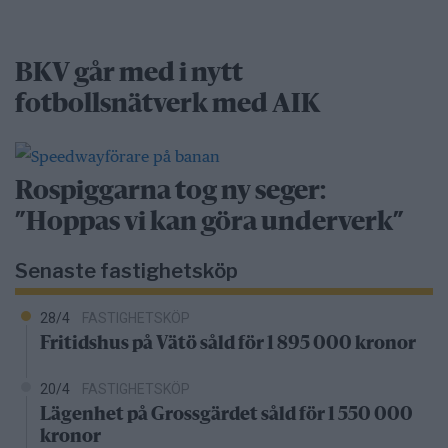
BKV går med i nytt
fotbollsnätverk med AIK
Rospiggarna tog ny seger:
”Hoppas vi kan göra underverk”
Senaste fastighetsköp
28/4
FASTIGHETSKÖP
Fritidshus på Vätö såld för 1 895 000 kronor
20/4
FASTIGHETSKÖP
Lägenhet på Grossgärdet såld för 1 550 000
kronor