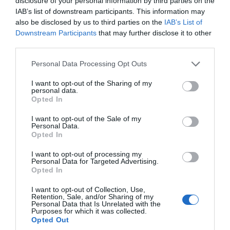
Socialdemokraterna säger nej
disclosure of your personal information by third parties on the
IAB’s list of downstream participants. This information may
Andrea Kronvall
also be disclosed by us to third parties on the
IAB’s List of
Downstream Participants
that may further disclose it to other
third parties.
LIBERALA LEDARE
Personal Data Processing Opt Outs
4 aug
LIBERAL
Norrtälje visar vägen: Fler elever
I want to opt-out of the Sharing of my
personal data.
klarar grundskolan
Opted In
Robert Beronius
I want to opt-out of the Sale of my
Personal Data.
Opted In
29 jul
LIBERAL
Dags att ge Rimbo mer makt?
I want to opt-out of processing my
Personal Data for Targeted Advertising.
Robert Beronius
Opted In
Kultur/Nöje
I want to opt-out of Collection, Use,
Retention, Sale, and/or Sharing of my
Personal Data that Is Unrelated with the
Purposes for which it was collected.
Opted Out