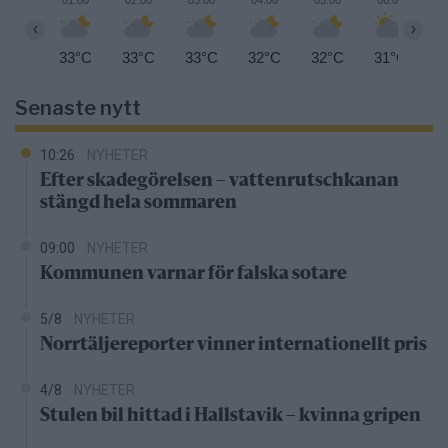
01:00
02:00
03:00
04:00
05:00
06:00
0
‹
›
33°C
33°C
33°C
32°C
32°C
31°C
3
Senaste nytt
10:26
NYHETER
Efter skadegörelsen – vattenrutschkanan
stängd hela sommaren
09:00
NYHETER
Kommunen varnar för falska sotare
5/8
NYHETER
Norrtäljereporter vinner internationellt pris
4/8
NYHETER
Stulen bil hittad i Hallstavik – kvinna gripen