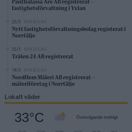
Panthalassa Åre AB registrerat –
fastighetsförvaltning i Yxlan
25/3
NYA BOLAG
Nytt fastighetsförvaltningsbolag registerat i
Norrtälje
25/3
NYA BOLAG
Trålen 24 AB registrerat
18/3
NYA BOLAG
NordHem Måleri AB registrerat –
måleriföretag i Norrtälje
Lokalt väder
33°C
Övervägande molnigt