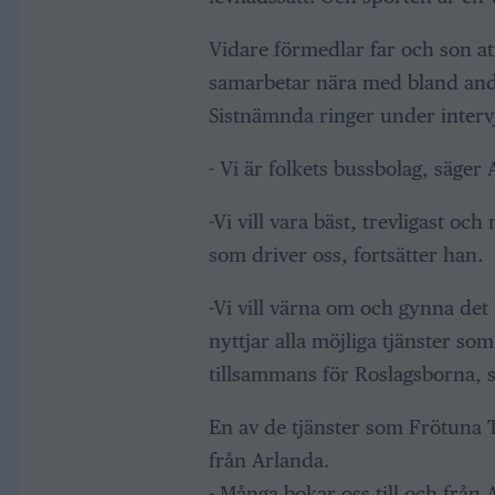
Vidare förmedlar far och son att
samarbetar nära med bland andr
Sistnämnda ringer under intervj
- Vi är folkets bussbolag, säger 
-Vi vill vara bäst, trevligast oc
som driver oss, fortsätter han.
-Vi vill värna om och gynna det
nyttjar alla möjliga tjänster s
tillsammans för Roslagsborna, s
En av de tjänster som Frötuna T
från Arlanda.
- Många bokar oss till och frå