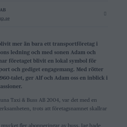
 AB
up.se
ivit mer än bara ett transportföretag i
ssons ledning och med sonen Adam och
har företaget blivit en lokal symbol för
sport och gediget engagemang. Med rötter
 1960-talet, ger Alf och Adam oss en inblick i
assioner.
ötuna Taxi & Buss AB 2004, var det med en
erksamheten, trots att företagsnamnet skallrar
it mycket fler abonneringar av buss. Jag hade