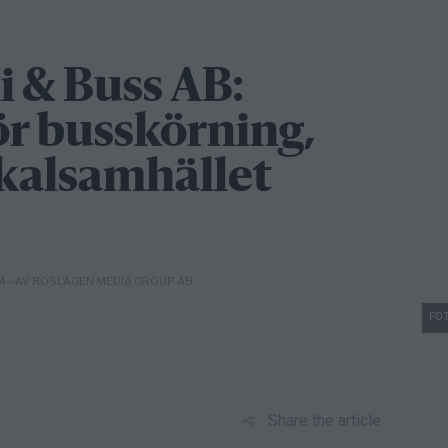
i & Buss AB:
ör busskörning,
okalsamhället
– AV ROSLAGEN MEDIA GROUP AB
14
FOT
Share the article