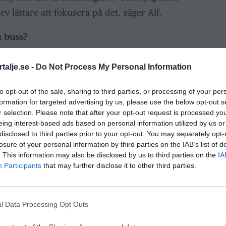
ev lättare att fokusera på det, säger Alf.
a buss?
r att man får träffa så mycket nya människor
Jag älskar att köra buss. Jag skulle kunna köra
talje.se -
Do Not Process My Personal Information
ra det, berättar han och skrattar.
to opt-out of the sale, sharing to third parties, or processing of your per
formation for targeted advertising by us, please use the below opt-out s
agandet arbetar som bilförsäljare, ser fram
r selection. Please note that after your opt-out request is processed y
mtiden och är inte främmande för att köra buss.
eing interest-based ads based on personal information utilized by us or
disclosed to third parties prior to your opt-out. You may separately opt-
losure of your personal information by third parties on the IAB’s list of
typen av verksamhet är det viktigt att man kan
. This information may also be disclosed by us to third parties on the
IA
 lite var som helst och då måste jag också
Participants
that may further disclose it to other third parties.
.
lbaka till gymnasietiden då han drev
l Data Processing Opt Outs
han tvättade bilar.