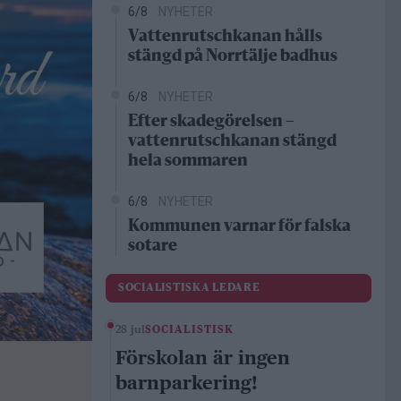
6/8
NYHETER
Vattenrutschkanan hålls
stängd på Norrtälje badhus
6/8
NYHETER
Efter skadegörelsen –
vattenrutschkanan stängd
hela sommaren
6/8
NYHETER
Kommunen varnar för falska
sotare
SOCIALISTISKA LEDARE
28 jul
SOCIALISTISK
Förskolan är ingen
barnparkering!