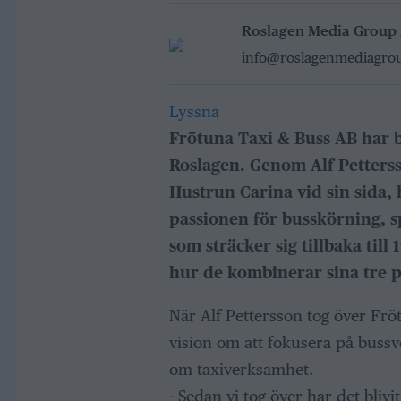
Roslagen Media Group
info@roslagenmediagro
Lyssna
Frötuna Taxi & Buss AB har bl
Roslagen. Genom Alf Petter
Hustrun Carina vid sin sida, 
passionen för busskörning, 
som sträcker sig tillbaka till
hur de kombinerar sina tre p
När Alf Pettersson tog över Fr
vision om att fokusera på bussv
om taxiverksamhet.
- Sedan vi tog över har det bliv