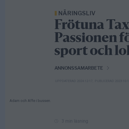
NÄRINGSLIV
Frötuna Tax
Passionen f
sport och l
ANNONSSAMARBETE
UPPDATERAD 2024-12-17
,
PUBLICERAD 2023-10-
Adam och Affe i bussen.
3 min läsning