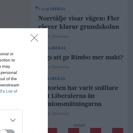
4 aug
LIBERAL
Norrtälje visar vägen: Fler
elever klarar grundskolan
Robert Beronius
29 jul
LIBERAL
sonal or
Dags att ge Rimbo mer makt?
ection to
ou may
Robert Beronius
 personal
out of the
21 jul
LIBERAL
 downstream
Historien har varit snällare
B’s List of
mot Liberalerna än
opinionsmätningarna
Robert Beronius
ANNONS