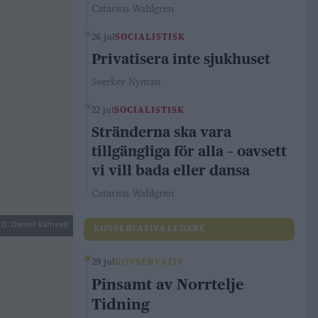
Catarina Wahlgren
26 jul
SOCIALISTISK
Privatisera inte sjukhuset
Sverker Nyman
22 jul
SOCIALISTISK
Stränderna ska vara
tillgängliga för alla – oavsett
vi vill bada eller dansa
Catarina Wahlgren
O: Daniel Rämsell
KONSERVATIVA LEDARE
29 jul
KONSERVATIV
Pinsamt av Norrtelje
Tidning