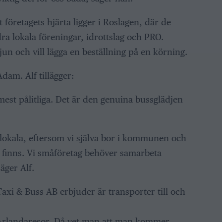
 företagets hjärta ligger i Roslagen, där de
a lokala föreningar, idrottslag och PRO.
un och vill lägga en beställning på en körning.
Adam. Alf tillägger:
h mest pålitliga. Det är den genuina bussglädjen
 lokala, eftersom vi själva bor i kommunen och
om finns. Vi småföretag behöver samarbeta
äger Alf.
axi & Buss AB erbjuder är transporter till och
n Arlandaresor. Då vet man att man kommer