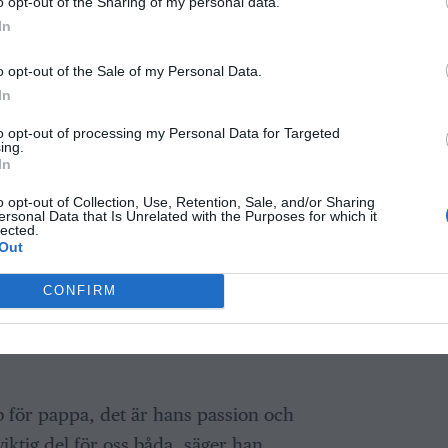
o opt-out of the Sharing of my personal data.
h bilar som ligger Alf och Adam nära hjärtat.
In
deras hjärtan.
o opt-out of the Sale of my Personal Data.
In
f, som nyligen körde BKVs damer till Åland. Jag
etyder väldigt mycket för oss. Jag älskar och är
to opt-out of processing my Personal Data for Targeted
ing.
 som Rådmansö, fortsätter han. Alf beskriver en
In
r han kör sportlag:
o opt-out of Collection, Use, Retention, Sale, and/or Sharing
ersonal Data that Is Unrelated with the Purposes for which it
h var glada och ropade: “Vad kul, det är Affe
lected.
Out
tiskt att få höra och ett kvitto på att det man
CONFIRM
bb för pappa, det är hans passion och
iktig del för oss båda, säger han.