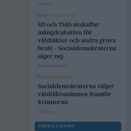
Carl Eos
20 jul
KONSERVATIV
SD och Tidö avskaffar
mängdrabatten för
våldtäkter och andra grova
brott – Socialdemokraterna
säger nej
Andrea Kronvall
15 jul
KONSERVATIV
Socialdemokraterna väljer
våldtäktsmännen framför
kvinnorna
Carl Eos
LIBERALA LEDARE