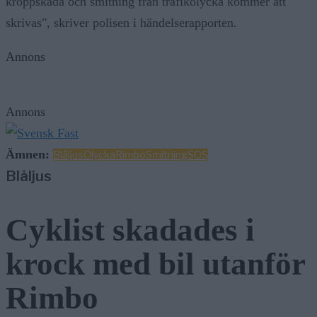
kroppskada och smitning från trafikolycka kommer att
skrivas", skriver polisen i händelserapporten.
Annons
Annons
Ämnen:
Blåljus
Olycka
Rimbo
Smitning
SOS
Blåljus
Cyklist skadades i
krock med bil utanför
Rimbo