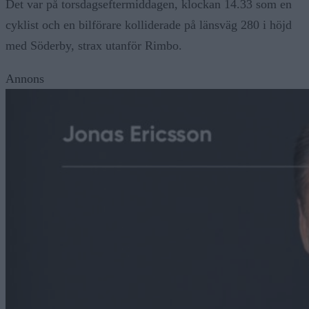
Det var på torsdagseftermiddagen, klockan 14.33 som en
cyklist och en bilförare kolliderade på länsväg 280 i höjd
med Söderby, strax utanför Rimbo.
Annons