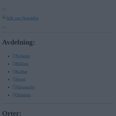
Avdelning:
Nyheter
Blåljus
Kultur
Sport
Näringsliv
Opinion
Orter: