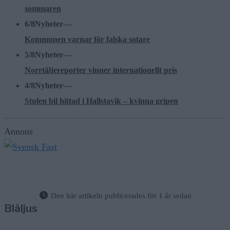
sommaren
6/8
Nyheter
—
Kommunen varnar för falska sotare
5/8
Nyheter
—
Norrtäljereporter vinner internationellt pris
4/8
Nyheter
—
Stulen bil hittad i Hallstavik – kvinna gripen
Annons
Den här artikeln publicerades för 1 år sedan
Blåljus