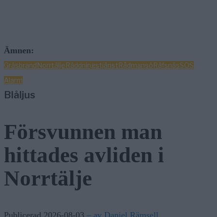
Ämnen:
Gräsbrand
Norrtälje
Räddningstjänst
Rådmansö
Räfsnäs
SOS
Alarm
Blåljus
Försvunnen man
hittades avliden i
Norrtälje
Publicerad 2026-08-03
– av Daniel Rämsell