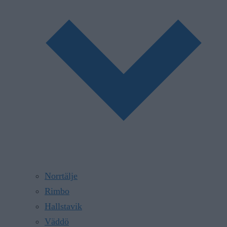
Norrtälje
Rimbo
Hallstavik
Väddö