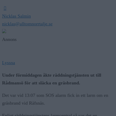
Nicklas Salmin
nicklas@alltomnorrtalje.se
Annons
Lyssna
Under förmiddagen åkte räddningstjänsten ut till
Rådmansö för att släcka en gräsbrand.
Det var vid 13:07 som SOS alarm fick in ett larm om en
gräsbrand vid Räfsnäs.
Enligt räddningstjänstens larmcentral så var det en