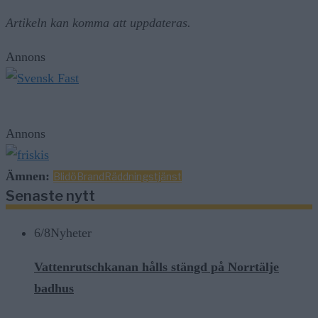
Artikeln kan komma att uppdateras.
Annons
Annons
Ämnen:
Blidö
Brand
Räddningstjänst
Senaste nytt
6/8
Nyheter
Vattenrutschkanan hålls stängd på Norrtälje
badhus