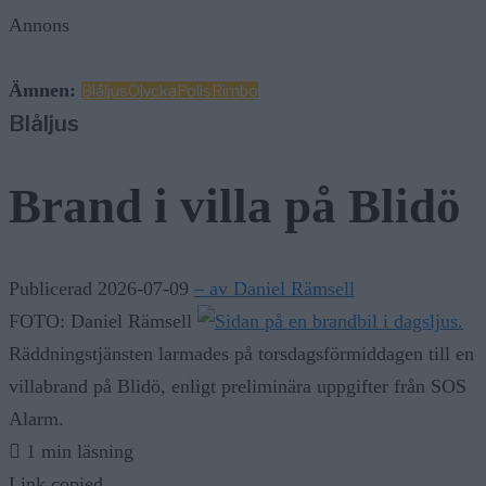
Annons
Ämnen:
Blåljus
Olycka
Polis
Rimbo
Blåljus
Brand i villa på Blidö
Publicerad 2026-07-09
– av Daniel Rämsell
FOTO: Daniel Rämsell
Räddningstjänsten larmades på torsdagsförmiddagen till en
villabrand på Blidö, enligt preliminära uppgifter från SOS
Alarm.
1 min läsning
Link copied