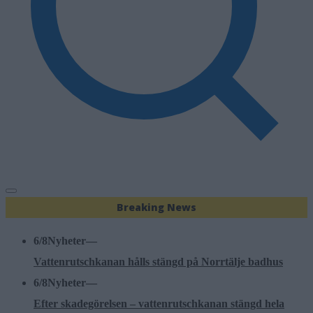
Breaking News
6/8
Nyheter
—
Vattenrutschkanan hålls stängd på Norrtälje badhus
6/8
Nyheter
—
Efter skadegörelsen – vattenrutschkanan stängd hela