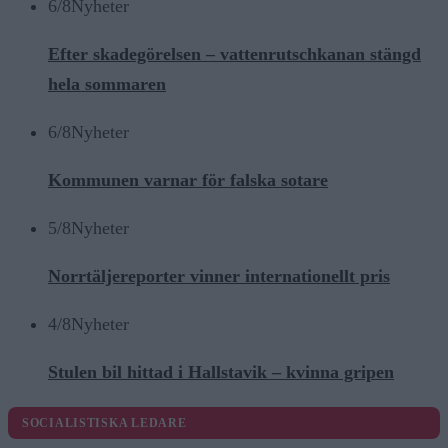
6/8
Nyheter
Efter skadegörelsen – vattenrutschkanan stängd
hela sommaren
6/8
Nyheter
Kommunen varnar för falska sotare
5/8
Nyheter
Norrtäljereporter vinner internationellt pris
4/8
Nyheter
Stulen bil hittad i Hallstavik – kvinna gripen
SOCIALISTISKA LEDARE