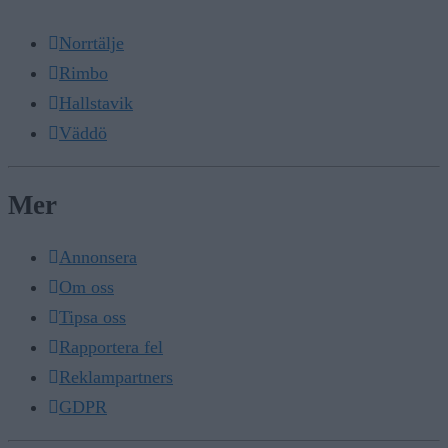
Norrtälje
Rimbo
Hallstavik
Väddö
Mer
Annonsera
Om oss
Tipsa oss
Rapportera fel
Reklampartners
GDPR