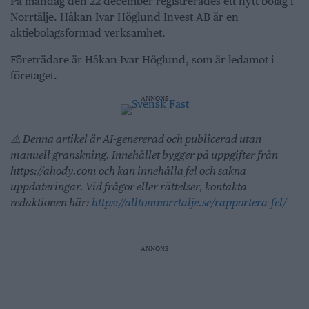
På måndag den 22 december registrerades ett nytt bolag i
Norrtälje. Håkan Ivar Höglund Invest AB är en
aktiebolagsformad verksamhet.
Företrädare är Håkan Ivar Höglund, som är ledamot i
företaget.
ANNONS
⚠️ Denna artikel är AI-genererad och publicerad utan
manuell granskning. Innehållet bygger på uppgifter från
https://ahody.com och kan innehålla fel och sakna
uppdateringar. Vid frågor eller rättelser, kontakta
redaktionen här:
https://alltomnorrtalje.se/rapportera-fel/
ANNONS