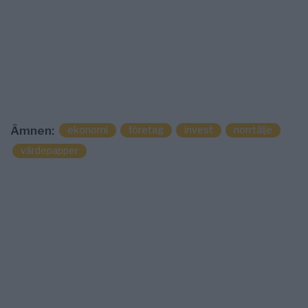
ekonomi
företag
invest
norrtälje
Ämnen:
värdepapper