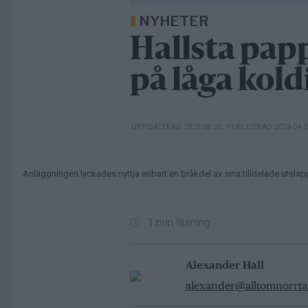
NYHETER
Hallsta pap
på låga kol
UPPDATERAD 2025-08-20
,
PUBLICERAD 2024-04-
Anläggningen lyckades nyttja enbart en bråkdel av sina tilldelade utsläpp
1 min läsning
Alexander Hall
alexander@alltomnorrtal