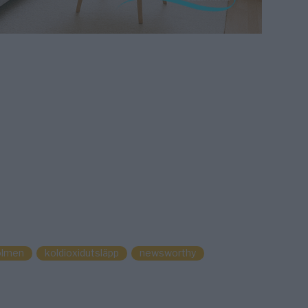
olmen
koldioxidutsläpp
newsworthy