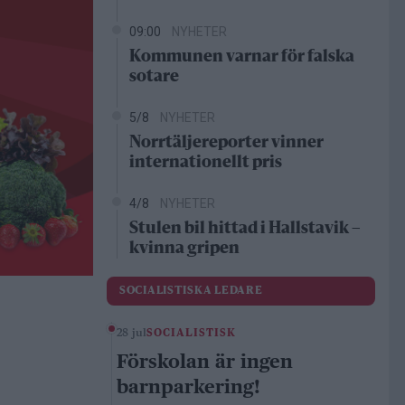
09:00
NYHETER
Kommunen varnar för falska
sotare
5/8
NYHETER
Norrtäljereporter vinner
internationellt pris
4/8
NYHETER
Stulen bil hittad i Hallstavik –
kvinna gripen
SOCIALISTISKA LEDARE
28 jul
SOCIALISTISK
Förskolan är ingen
barnparkering!