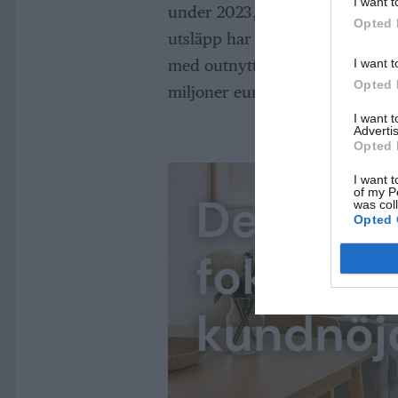
I want t
under 2023, men faktiska utslä
Opted 
utsläpp har inte bara skyddat m
I want t
med outnyttjade utsläppsrätter 
Opted 
miljoner euro, motsvarande näs
I want 
Advertis
Opted 
I want t
of my P
was col
Opted 