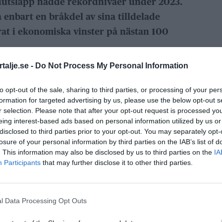
idutsläpp nådde rekordnivåer under 2023.
 enbart en bråkdel av sina tilldelade
erat i ekonomiska vinster på nästan 100
talje.se -
Do Not Process My Personal Information
oldioxidutsläpp rekordhöga, med
kade kostnader för förorenare och
to opt-out of the sale, sharing to third parties, or processing of your per
som kan minska sina utsläpp.
formation for targeted advertising by us, please use the below opt-out s
r selection. Please note that after your opt-out request is processed y
eing interest-based ads based on personal information utilized by us or
 kommun har visat sig vara en förebild i detta
disclosed to third parties prior to your opt-out. You may separately opt-
ast använde en minimal del av sina tilldelade
losure of your personal information by third parties on the IAB’s list of
. This information may also be disclosed by us to third parties on the
IA
gifter från Naturvårdsverket som nyhetssajten
Participants
that may further disclose it to other third parties.
ANNONS
l Data Processing Opt Outs
äppsrätter för knappt 103 000 ton växthusgaser