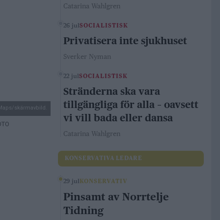
Catarina Wahlgren
26 jul
SOCIALISTISK
Privatisera inte sjukhuset
Sverker Nyman
22 jul
SOCIALISTISK
Stränderna ska vara
tillgängliga för alla – oavsett
Maps/skärmavbild.
vi vill bada eller dansa
FOTO
Catarina Wahlgren
KONSERVATIVA LEDARE
29 jul
KONSERVATIV
Pinsamt av Norrtelje
Tidning