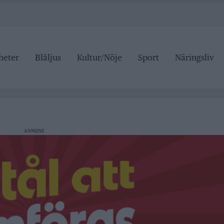
heter
Blåljus
Kultur/Nöje
Sport
Näringsliv
ipen
rrtälje badhus
anan stängd hela sommaren
 pris
ANNONS
ipen
rrtälje badhus