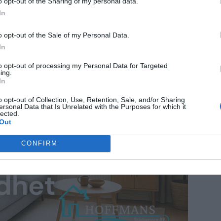
o opt-out of the Sharing of my personal data.
pp stannade vid endast fyra ton. Minskning av
In
iljön utan även genererat ekonomiska vinster,
o opt-out of the Sale of my Personal Data.
som uppskattas till ett värde av omkring 8,6
In
tan 100 miljoner kronor.
to opt-out of processing my Personal Data for Targeted
ing.
In
ANNONS
o opt-out of Collection, Use, Retention, Sale, and/or Sharing
ersonal Data that Is Unrelated with the Purposes for which it
lected.
Out
CONFIRM