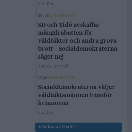
Carl Eos
20 jul
KONSERVATIV
SD och Tidö avskaffar
mängdrabatten för
våldtäkter och andra grova
brott – Socialdemokraterna
säger nej
Andrea Kronvall
15 jul
KONSERVATIV
Socialdemokraterna väljer
våldtäktsmännen framför
kvinnorna
Carl Eos
LIBERALA LEDARE