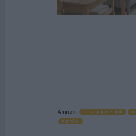
Ämnen:
hallsta pappersbruk
h
norrtälje