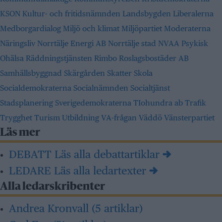
KSON
Kultur- och fritidsnämnden
Landsbygden
Liberalerna
Medborgardialog
Miljö och klimat
Miljöpartiet
Moderaterna
Näringsliv
Norrtälje Energi AB
Norrtälje stad
NVAA
Psykisk
Ohälsa
Räddningstjänsten
Rimbo
Roslagsbostäder AB
Samhällsbyggnad
Skärgården
Skatter
Skola
Socialdemokraterna
Socialnämnden
Socialtjänst
Stadsplanering
Sverigedemokraterna
TIohundra ab
Trafik
Trygghet
Turism
Utbildning
VA-frågan
Väddö
Vänsterpartiet
Läs mer
DEBATT
Läs alla debattartiklar →
LEDARE
Läs alla ledartexter →
Alla ledarskribenter
Andrea Kronvall
(5 artiklar)