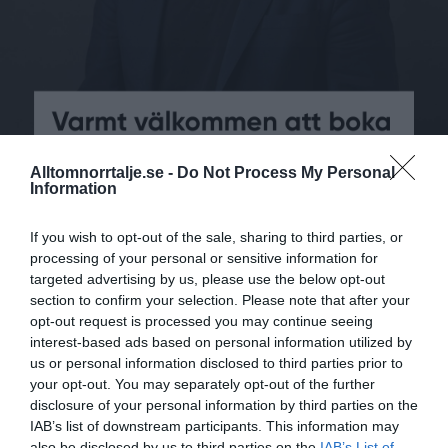
Alltomnorrtalje.se -
Do Not Process My Personal
Information
If you wish to opt-out of the sale, sharing to third parties, or
processing of your personal or sensitive information for
targeted advertising by us, please use the below opt-out
section to confirm your selection. Please note that after your
opt-out request is processed you may continue seeing
LEDARE
Konservativ
interest-based ads based on personal information utilized by
Socialdemokraternas
us or personal information disclosed to third parties prior to
maffia-problem borde
your opt-out. You may separately opt-out of the further
vara en valfråga
disclosure of your personal information by third parties on the
IAB’s list of downstream participants. This information may
Carl Eos
2026-06-28
also be disclosed by us to third parties on the
IAB’s List of