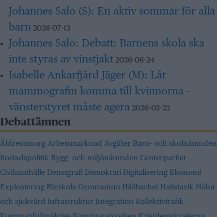
Johannes Salo (S):
En aktiv sommar för alla
barn
2026-07-13
Johannes Salo:
Debatt: Barnens skola ska
inte styras av vinstjakt
2026-06-24
Isabelle Ankarfjärd Jäger (M):
Låt
mammografin komma till kvinnorna –
vänsterstyret måste agera
2026-03-23
Debattämnen
Äldreomsorg
Arbetsmarknad
Avgifter
Barn- och skolnämnden
Bostadspolitik
Bygg- och miljönämnden
Centerpartiet
Civilsamhälle
Demografi
Demokrati
Digitalisering
Ekonomi
Exploatering
Förskola
Gymnasium
Hållbarhet
Hallstavik
Hälsa
och sjukvård
Infrastruktur
Integration
Kollektivtrafik
Kommunfullmäktige
Kommunstyrelsen
Kristdemokraterna