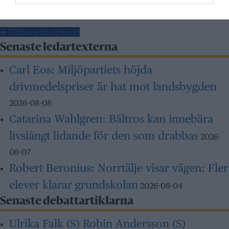
Carl Eos
2026-05-23
← Tillbaka till Opinion
Senaste ledartexterna
Carl Eos:
Miljöpartiets höjda
drivmedelspriser är hat mot landsbygden
2026-08-08
Catarina Wahlgren:
Bältros kan innebära
livslångt lidande för den som drabbas
2026-
08-07
Robert Beronius:
Norrtälje visar vägen: Fler
elever klarar grundskolan
2026-08-04
Senaste debattartiklarna
Ulrika Falk (S) Robin Andersson (S)