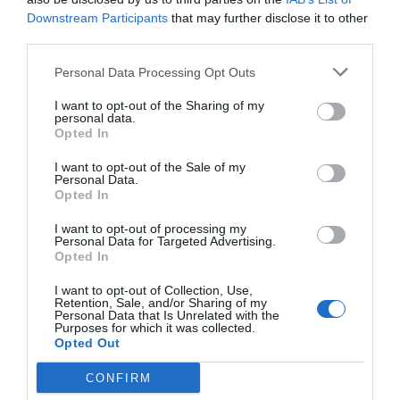
Downstream Participants
that may further disclose it to other
third parties.
LEDARE
Konservativ
Nu väljer arbetarna SD
Personal Data Processing Opt Outs
Carl Eos
2026-06-14
I want to opt-out of the Sharing of my
personal data.
Opted In
LEDARE
Konservativ
I want to opt-out of the Sale of my
Låt barnen äta sig mätta
Personal Data.
Opted In
Carl Eos
2026-05-31
I want to opt-out of processing my
ANNONS
Personal Data for Targeted Advertising.
Opted In
I want to opt-out of Collection, Use,
LEDARE
Konservativ
Retention, Sale, and/or Sharing of my
Självklart ska
Personal Data that Is Unrelated with the
Purposes for which it was collected.
Systembolaget ha
Opted Out
söndagsöppet
CONFIRM