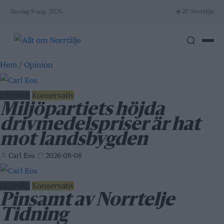
Skip
☀️
Söndag 9 aug. 2026
21° Norrtälje
to
content
Hem
/
Opinion
LEDARE
Konservativ
Miljöpartiets höjda
drivmedelspriser är hat
mot landsbygden
Carl Eos
2026-08-08
LEDARE
Konservativ
Pinsamt av Norrtelje
Tidning