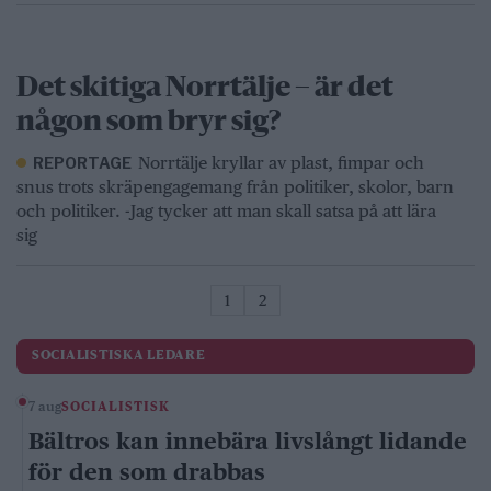
Det skitiga Norrtälje – är det
någon som bryr sig?
Norrtälje kryllar av plast, fimpar och
REPORTAGE
snus trots skräpengagemang från politiker, skolor, barn
och politiker. -Jag tycker att man skall satsa på att lära
sig
1
2
SOCIALISTISKA LEDARE
7 aug
SOCIALISTISK
Bältros kan innebära livslångt lidande
för den som drabbas