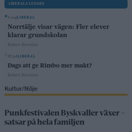
LIBERALA LEDARE
4 aug
LIBERAL
Norrtälje visar vägen: Fler elever
klarar grundskolan
Robert Beronius
29 jul
LIBERAL
Dags att ge Rimbo mer makt?
Robert Beronius
Kultur/Nöje
Punkfestivalen Byskvaller växer –
satsar på hela familjen