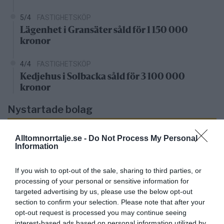
5/4
FASTIGHETSKÖP
Lägenhet i Gransäter såld för 1 150 000
kronor
4/4
FASTIGHETSKÖP
Kedjehus i Solbacka såld för 3 100 000
kronor
Nystartade bolag
27/4
NYA BOLAG
Alltomnorrtalje.se -
Do Not Process My Personal
KGT Fastighet AB registrerat –
Information
fastighetsbolag i Rimbo
If you wish to opt-out of the sale, sharing to third parties, or
16/4
NYA BOLAG
processing of your personal or sensitive information for
targeted advertising by us, please use the below opt-out
Panthalassa Åre AB registrerat –
section to confirm your selection. Please note that after your
fastighetsförvaltning i Yxlan
opt-out request is processed you may continue seeing
interest-based ads based on personal information utilized by