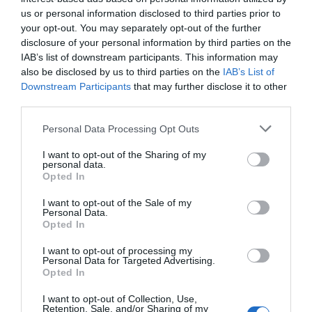
25/3
NYA BOLAG
us or personal information disclosed to third parties prior to
Nytt fastighetsförvaltningsbolag registerat i
your opt-out. You may separately opt-out of the further
Norrtälje
disclosure of your personal information by third parties on the
IAB’s list of downstream participants. This information may
25/3
NYA BOLAG
also be disclosed by us to third parties on the
IAB’s List of
Trålen 24 AB registrerat
Downstream Participants
that may further disclose it to other
third parties.
18/3
NYA BOLAG
Personal Data Processing Opt Outs
NordHem Måleri AB registrerat –
måleriföretag i Norrtälje
I want to opt-out of the Sharing of my
personal data.
Opted In
Lokalt väder
I want to opt-out of the Sale of my
Personal Data.
33°C
Opted In
Duggregn
I want to opt-out of processing my
Personal Data for Targeted Advertising.
15:00
16:00
17:00
18:00
19:00
20:00
2
Opted In
‹
›
I want to opt-out of Collection, Use,
33°C
33°C
27°C
25°C
26°C
26°C
2
Retention, Sale, and/or Sharing of my