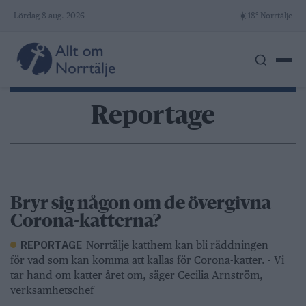
Skip
☀️
Lördag 8 aug. 2026
18° Norrtälje
to
content
Reportage
Bryr sig någon om de övergivna
Corona-katterna?
Norrtälje katthem kan bli räddningen
REPORTAGE
för vad som kan komma att kallas för Corona-katter. - Vi
tar hand om katter året om, säger Cecilia Arnström,
verksamhetschef