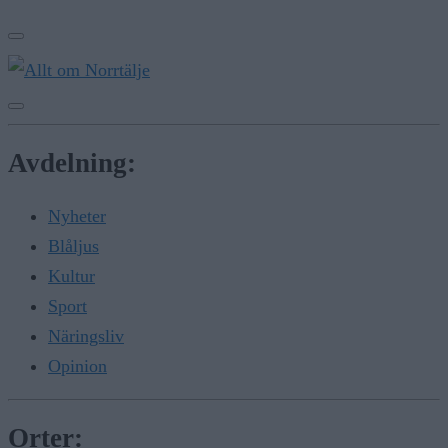
Avdelning:
Nyheter
Blåljus
Kultur
Sport
Näringsliv
Opinion
Orter: