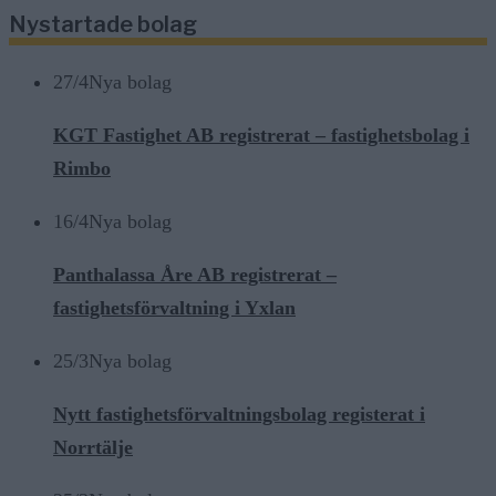
Nystartade bolag
27/4
Nya bolag
KGT Fastighet AB registrerat – fastighetsbolag i
Rimbo
16/4
Nya bolag
Panthalassa Åre AB registrerat –
fastighetsförvaltning i Yxlan
25/3
Nya bolag
Nytt fastighetsförvaltningsbolag registerat i
Norrtälje