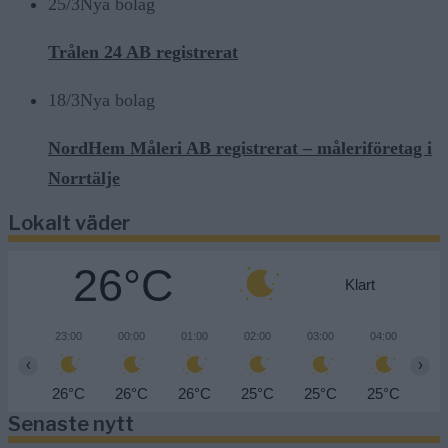
25/3
Nya bolag
Trålen 24 AB registrerat
18/3
Nya bolag
NordHem Måleri AB registrerat – måleriföretag i
Norrtälje
Lokalt väder
26°C
Klart
23:00
00:00
01:00
02:00
03:00
04:00
05
‹
›
26°C
26°C
26°C
25°C
25°C
25°C
24
Senaste nytt