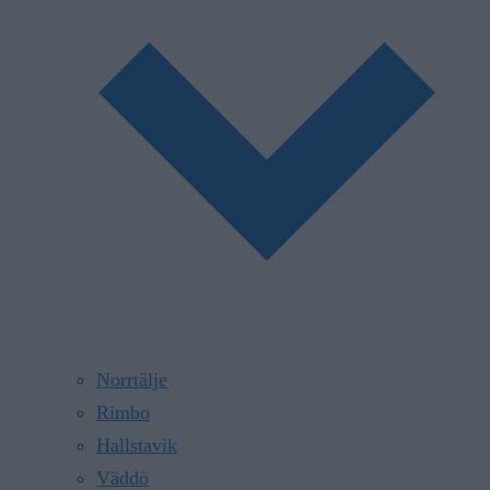
Norrtälje
Rimbo
Hallstavik
Väddö