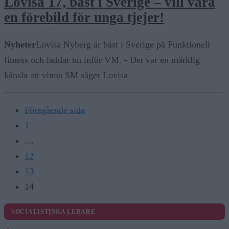
Lovisa 17, bäst i Sverige – vill vara
en förebild för unga tjejer!
Nyheter
Lovisa Nyberg är bäst i Sverige på Funktionell
fitness och laddar nu inför VM. - Det var en märklig
känsla att vinna SM säger Lovisa
Föregående sida
1
…
12
13
14
SOCIALISTISKA LEDARE