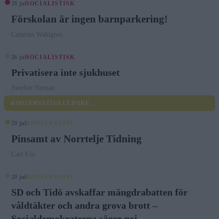
28 jul
SOCIALISTISK
Förskolan är ingen barnparkering!
Catarina Wahlgren
26 jul
SOCIALISTISK
Privatisera inte sjukhuset
Sverker Nyman
KONSERVATIVA LEDARE
29 jul
KONSERVATIV
Pinsamt av Norrtelje Tidning
Carl Eos
20 jul
KONSERVATIV
SD och Tidö avskaffar mängdrabatten för
våldtäkter och andra grova brott –
Socialdemokraterna säger nej