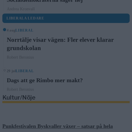
Andrea Kronvall
LIBERALA LEDARE
4 aug
LIBERAL
Norrtälje visar vägen: Fler elever klarar
grundskolan
Robert Beronius
29 jul
LIBERAL
Dags att ge Rimbo mer makt?
Robert Beronius
Kultur/Nöje
Punkfestivalen Byskvaller växer – satsar på hela